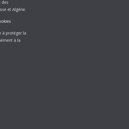
t des
sse et Algérie.
ookies
à protéger la
mément à la