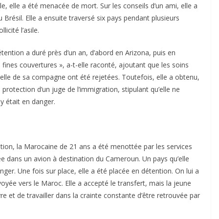
 elle a été menacée de mort. Sur les conseils d’un ami, elle a
Brésil. Elle a ensuite traversé six pays pendant plusieurs
icité l’asile.
tention a duré près d’un an, d’abord en Arizona, puis en
de fines couvertures », a-t-elle raconté, ajoutant que les soins
celle de sa compagne ont été rejetées. Toutefois, elle a obtenu,
rotection d’un juge de l’immigration, stipulant qu’elle ne
y était en danger.
ation, la Marocaine de 21 ans a été menottée par les services
ée dans un avion à destination du Cameroun. Un pays qu’elle
nger. Une fois sur place, elle a été placée en détention. On lui a
voyée vers le Maroc. Elle a accepté le transfert, mais la jeune
vre et de travailler dans la crainte constante d’être retrouvée par