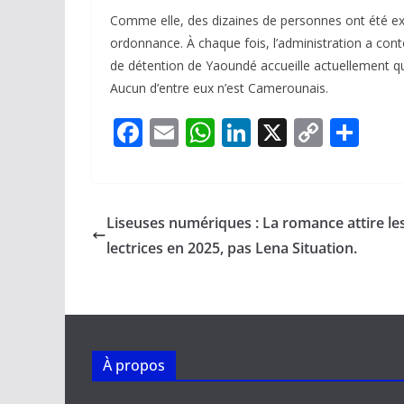
Comme elle, des dizaines de personnes ont été ex
ordonnance. À chaque fois, l’administration a cont
de détention de Yaoundé accueille actuellement qui
Aucun d’entre eux n’est Camerounais.
F
E
W
Li
X
C
P
ac
m
h
n
o
ar
e
ai
at
k
p
ta
b
l
s
e
y
g
Liseuses numériques : La romance attire le
o
A
dI
Li
er
lectrices en 2025, pas Lena Situation.
o
p
n
n
k
p
k
À propos