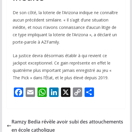
De son côté, la loterie de l’Arizona indique ne connaître
aucun précédent similaire. « Il s’agit d’une situation
inédite, et nous n’avons connaissance d’aucun litige de
ce type impliquant la loterie de l’Arizona », a déclaré un
porte-parole à AZFamily.
La justice devra désormais établir à qui revient ce
jackpot exceptionnel. Ce gain représente en effet le
quatrième plus important jamais enregistré au jeu «
The Pick » dans l’État, et le plus élevé depuis 2019.
F
E
W
Li
X
C
P
ac
m
h
n
o
ar
e
ai
at
k
p
ta
b
l
s
e
y
g
Ramzy Bedia révèle avoir subi des attouchements
o
A
dI
Li
er
en école catholique