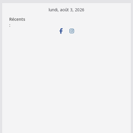
Passer
lundi, août 3, 2026
au
Récents
contenu
: