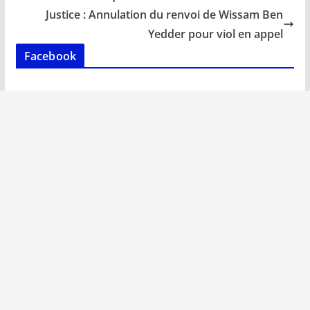
o
p
n
n
Justice : Annulation du renvoi de Wissam Ben
k
p
k
Yedder pour viol en appel
Facebook