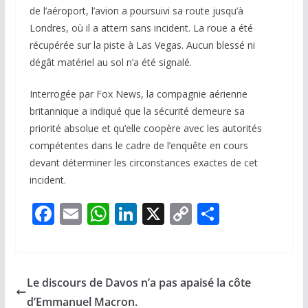
de l’aéroport, l’avion a poursuivi sa route jusqu’à
Londres, où il a atterri sans incident. La roue a été
récupérée sur la piste à Las Vegas. Aucun blessé ni
dégât matériel au sol n’a été signalé.
Interrogée par Fox News, la compagnie aérienne
britannique a indiqué que la sécurité demeure sa
priorité absolue et qu’elle coopère avec les autorités
compétentes dans le cadre de l’enquête en cours
devant déterminer les circonstances exactes de cet
incident.
F
E
W
Li
X
C
P
ac
m
h
n
o
ar
e
ai
at
k
p
ta
b
l
s
e
y
g
Le discours de Davos n’a pas apaisé la côte
o
A
dI
Li
er
d’Emmanuel Macron.