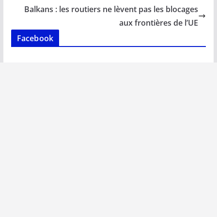
o
p
n
n
Balkans : les routiers ne lèvent pas les blocages
k
p
k
aux frontières de l’UE
Facebook