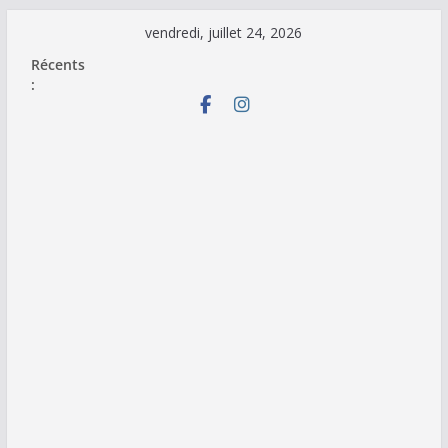
Passer
vendredi, juillet 24, 2026
au
Récents
contenu
: