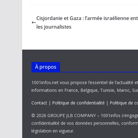
e
ai
at
k
p
ta
b
l
s
e
y
g
Cisjordanie et Gaza : l’armée israélienne en
o
A
dI
Li
er
les journalistes
o
p
n
n
k
p
k
À propos
1001infos.net vous propose l’essentiel de l’actualité e
informations en France, Belgique, Tunisie, Maroc, Sui
Contact
|
Politique de confidentialité
|
Politique de c
© 2026 GROUPE JLB COMPANY – 1001infos s’engage 
confidentialité de vos données personnelles, confor
législation en vigueur.