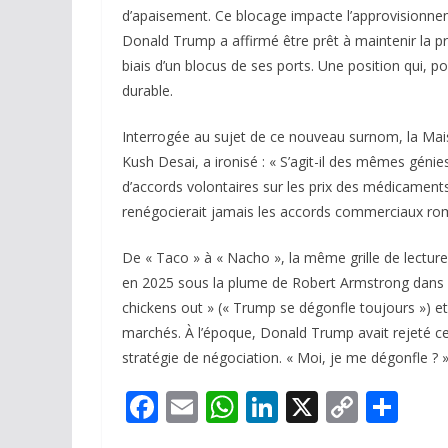
d’apaisement. Ce blocage impacte l’approvisionnemen
Donald Trump a affirmé être prêt à maintenir la p
biais d’un blocus de ses ports. Une position qui, po
durable.
Interrogée au sujet de ce nouveau surnom, la Maiso
Kush Desai, a ironisé : « S’agit-il des mêmes géni
d’accords volontaires sur les prix des médicaments
renégocierait jamais les accords commerciaux rompu
De « Taco » à « Nacho », la même grille de lectu
en 2025 sous la plume de Robert Armstrong dans le
chickens out » (« Trump se dégonfle toujours ») e
marchés. À l’époque, Donald Trump avait rejeté cett
stratégie de négociation. « Moi, je me dégonfle ? »,
F
E
W
Li
X
C
P
ac
m
h
n
o
ar