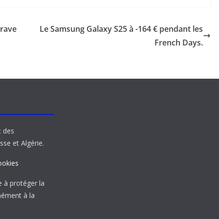
trave
Le Samsung Galaxy S25 à -164 € pendant les
French Days.
t des
sse et Algérie.
ookies
à protéger la
mément à la