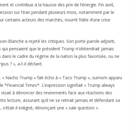
t et contribue à la hausse des prix de l’énergie. Fin avril,
ression sur l’Iran pendant plusieurs mois, notamment par le
ur certains acteurs des marchés, nourrit l’idée d’une crise
n-Blanche a rejeté les critiques. Son porte-parole adjoint,
es qui pensaient que le président Trump n’obtiendrait jamais
 dans le cadre du régime de la nation la plus favorisée, ou ne
s ? », a-t-il déclaré.
re. « Nacho Trump » fait écho à « Taco Trump », surnom apparu
 *Financial Times*. L’expression signifiait « Trump always
t visait à dénoncer des revirements face aux réactions des
e lecture, assurant qu’il ne se retirait jamais et défendant sa
 s’était-il indigné, dénonçant une « sale question ».