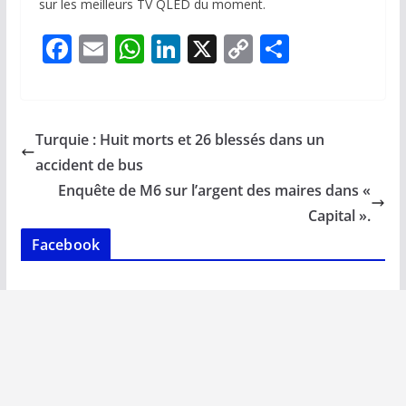
sur les meilleurs TV QLED du moment.
F
E
W
Li
X
C
P
ac
m
h
n
o
ar
e
ai
at
k
p
ta
b
l
s
e
y
g
Turquie : Huit morts et 26 blessés dans un
o
A
dI
Li
er
accident de bus
o
p
n
n
Enquête de M6 sur l’argent des maires dans «
k
p
k
Capital ».
Facebook