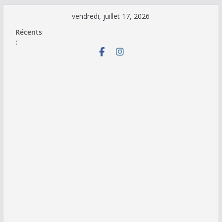
Passer
vendredi, juillet 17, 2026
au
Récents
contenu
: