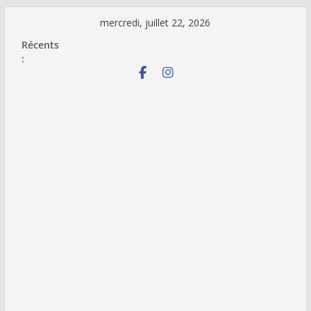
Passer
mercredi, juillet 22, 2026
au
Récents
contenu
: