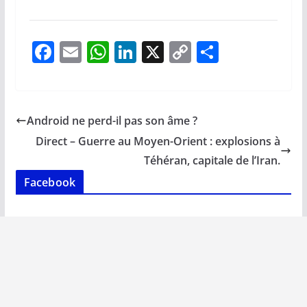
F
E
W
Li
X
C
P
ac
m
h
n
o
ar
e
ai
at
k
p
ta
b
l
s
e
y
g
Android ne perd-il pas son âme ?
o
A
dI
Li
er
Direct – Guerre au Moyen-Orient : explosions à
o
p
n
n
Téhéran, capitale de l’Iran.
k
p
k
Facebook