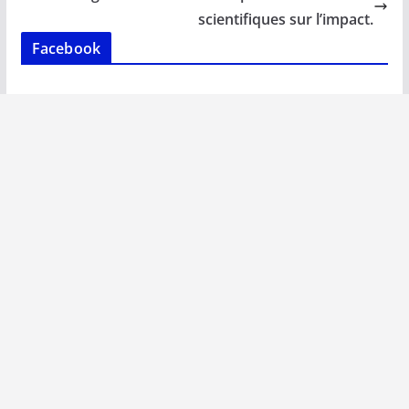
k
p
k
scientifiques sur l’impact.
Facebook