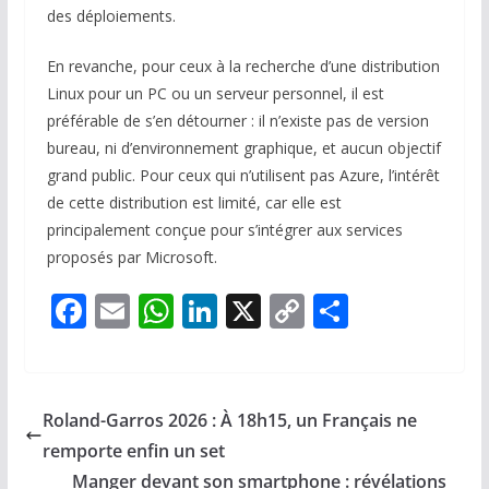
des déploiements.
En revanche, pour ceux à la recherche d’une distribution
Linux pour un PC ou un serveur personnel, il est
préférable de s’en détourner : il n’existe pas de version
bureau, ni d’environnement graphique, et aucun objectif
grand public. Pour ceux qui n’utilisent pas Azure, l’intérêt
de cette distribution est limité, car elle est
principalement conçue pour s’intégrer aux services
proposés par Microsoft.
F
E
W
Li
X
C
P
ac
m
h
n
o
ar
e
ai
at
k
p
ta
b
l
s
e
y
g
Roland-Garros 2026 : À 18h15, un Français ne
o
A
dI
Li
er
remporte enfin un set
o
p
n
n
Manger devant son smartphone : révélations