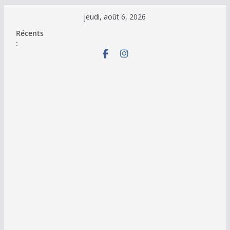
Passer
jeudi, août 6, 2026
au
Récents
contenu
: