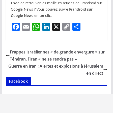
Envie de retrouver les meilleurs articles de Frandroid sur
Google News ? Vous pouvez suivre
Frandroid sur
Google News en un clic.
F
E
W
Li
X
C
P
ac
m
h
n
o
ar
e
ai
at
k
p
ta
b
l
s
e
y
g
Frappes israéliennes « de grande envergure » sur
o
A
dI
Li
er
Téhéran, l’Iran « ne se rendra pas »
o
p
n
n
Guerre en Iran : Alertes et explosions à Jérusalem
k
p
k
en direct
Facebook