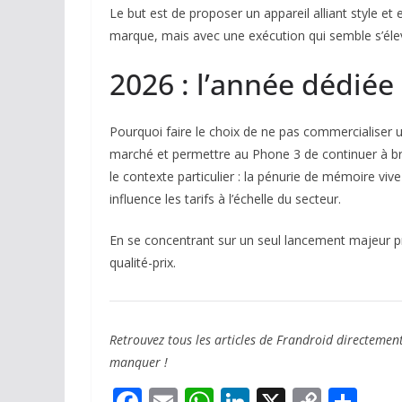
Le but est de proposer un appareil alliant style et ex
marque, mais avec une exécution qui semble s’éle
2026 : l’année dédié
Pourquoi faire le choix de ne pas commercialiser un
marché et permettre au Phone 3 de continuer à bri
le contexte particulier : la pénurie de mémoire v
influence les tarifs à l’échelle du secteur.
En se concentrant sur un seul lancement majeur pr
qualité-prix.
Retrouvez tous les articles de Frandroid directemen
manquer !
F
E
W
Li
X
C
P