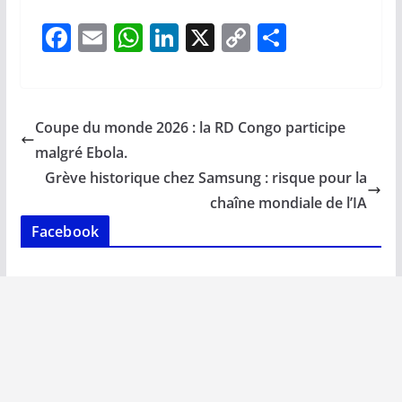
F
E
W
Li
X
C
P
ac
m
h
n
o
ar
e
ai
at
k
p
ta
b
l
s
e
y
g
Coupe du monde 2026 : la RD Congo participe
o
A
dI
Li
er
malgré Ebola.
o
p
n
n
Grève historique chez Samsung : risque pour la
k
p
k
chaîne mondiale de l’IA
Facebook