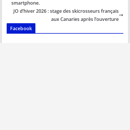
o
A
dI
Li
er
smartphone.
o
p
n
n
JO d’hiver 2026 : stage des skicrosseurs français
k
p
k
aux Canaries après l’ouverture
Facebook