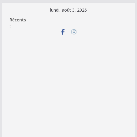
Passer
lundi, août 3, 2026
au
Récents
contenu
: