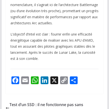
nomenclature, il s’agirait ici de l’architecture Battlemage
(ou d’une évolution très proche), promettant un progrès
significatif en matière de performances par rapport aux
architectures Arc actuelles.
L’objectif d’Intel est clair : fournir enfin une efficacité
énergétique capable de rivaliser avec les APU d’AMD,
tout en assurant des pilotes graphiques stables dès le
lancement. Après le succès de Lunar Lake, la curiosité
est à son comble.
F
E
W
Li
X
C
P
ac
m
h
n
o
ar
e
ai
at
k
p
ta
b
l
s
e
y
g
Test d’un SSD : il ne fonctionne pas sans