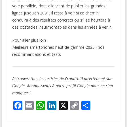
voie parallèle, dont elle vient de publier les grandes
lignes jusqu’en 2031. Il reste à voir si ce chemin
conduira à des résultats concrets ou s’il se heurtera à
des obstacles insurmontables dans les années à venir.
Pour aller plus loin
Meilleurs smartphones haut de gamme 2026 : nos
recommandations et tests
Retrouvez tous les articles de Frandroid directement sur
Google. Abonnez-vous à notre profil Google pour ne rien
manquer !
F
E
W
Li
X
C
P
ac
m
h
n
o
ar
e
ai
at
k
p
ta