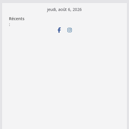
Passer
jeudi, août 6, 2026
au
Récents
contenu
: