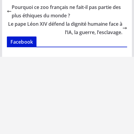
b
l
s
e
y
g
Pourquoi ce zoo français ne fait-il pas partie des
o
A
dI
Li
er
plus éthiques du monde ?
o
p
n
n
Le pape Léon XIV défend la dignité humaine face à
k
p
k
l’IA, la guerre, l’esclavage.
Facebook