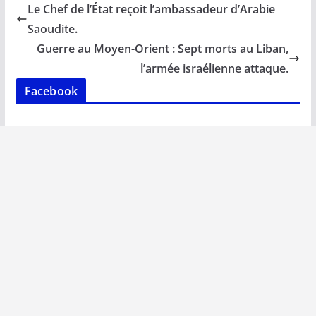
b
l
s
e
y
g
Le Chef de l’État reçoit l’ambassadeur d’Arabie
o
A
dI
Li
er
Saoudite.
o
p
n
n
Guerre au Moyen-Orient : Sept morts au Liban,
k
p
k
l’armée israélienne attaque.
Facebook