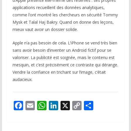
d’Apple présente elle-même des réserves : ses propres
applications recueillent des données analytiques,
comme l’ont montré les chercheurs en sécurité Tommy
Mysk et Talal Haj Bakry. Quand on donne des leçons,
mieux vaut avoir un dossier solide.
Apple n’a pas besoin de cela. L’iPhone se vend très bien
sans avoir besoin d’inventer un Android fictif pour se
valoriser. La publicité est soignée, mais le contenu est
mesquin, et c’est précisément ce contraste qui dérange.
Vendre la confiance en trichant sur l’image, c’était
audacieux.
F
E
W
Li
X
C
P
ac
m
h
n
o
ar
e
ai
at
k
p
ta