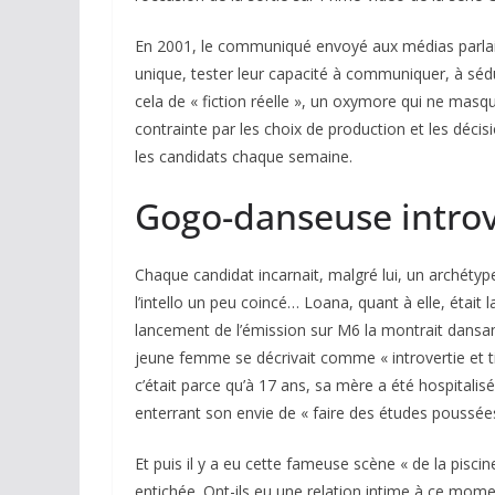
En 2001, le communiqué envoyé aux médias parlait
unique, tester leur capacité à communiquer, à séduire
cela de « fiction réelle », un oxymore qui ne masqua
contrainte par les choix de production et les déci
les candidats chaque semaine.
Gogo-danseuse introv
Chaque candidat incarnait, malgré lui, un archétype
l’intello un peu coincé… Loana, quant à elle, était 
lancement de l’émission sur M6 la montrait dansan
jeune femme se décrivait comme « introvertie et t
c’était parce qu’à 17 ans, sa mère a été hospitalisé
enterrant son envie de « faire des études poussées
Et puis il y a eu cette fameuse scène « de la piscin
entichée. Ont-ils eu une relation intime à ce mome