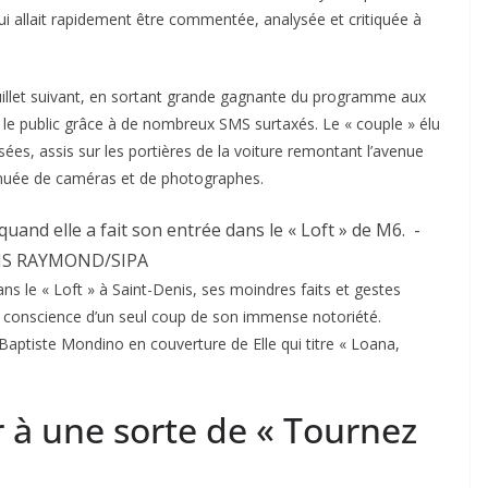
qui allait rapidement être commentée, analysée et critiquée à
uillet suivant, en sortant grande gagnante du programme aux
ar le public grâce à de nombreux SMS surtaxés. Le « couple » élu
sées, assis sur les portières de la voiture remontant l’avenue
 nuée de caméras et de photographes.
uand elle a fait son entrée dans le « Loft » de M6.
-
S RAYMOND/SIPA
s le « Loft » à Saint-Denis, ses moindres faits et gestes
d conscience d’un seul coup de son immense notoriété.
n-Baptiste Mondino en couverture de
Elle
qui titre « Loana,
r à une sorte de « Tournez