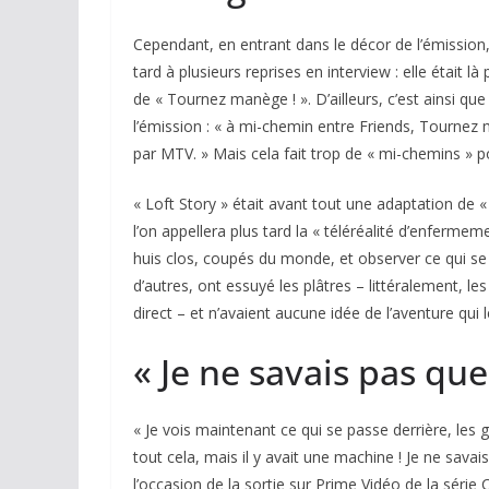
Cependant, en entrant dans le décor de l’émission, 
tard à plusieurs reprises en interview : elle était l
de « Tournez manège ! ». D’ailleurs, c’est ainsi q
l’émission : « à mi-chemin entre
Friends
,
Tournez 
par MTV. » Mais cela fait trop de « mi-chemins » po
« Loft Story » était avant tout une adaptation de 
l’on appellera plus tard la « téléréalité d’enferme
huis clos, coupés du monde, et observer ce qui se 
d’autres, ont essuyé les plâtres – littéralement, 
direct – et n’avaient aucune idée de l’aventure qui l
« Je ne savais pas qu
« Je vois maintenant ce qui se passe derrière, les 
tout cela, mais il y avait une machine ! Je ne sava
l’occasion de la sortie sur Prime Vidéo de la série