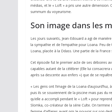
médias, et le « Loft » a pris une autre dimension. O
summum du voyeurisme.
Son image dans les m
Les jours suivants, Jean-Edouard a agi de manière r
la sympathie et de l’empathie pour Loana. Peu de
Loana, placée à la Ddass. Une partie de la France s
Cet épisode fut le premier acte de ses déboires av
capables autant de la célébrer (Elle lui consacrer
après sa descente aux enfers ») que de se repaîtr
« Les gens ont l’image de la Loana d’aujourd’hui, 
puis ils se souviennent de la piscine mais pas du re
qu’elle a accompli pendant le « Loft » pour reprend
Slomka, co-créateur de la série
Culte
. On termine s
femme d’affaires ayant pris le pouvoir sur son desti