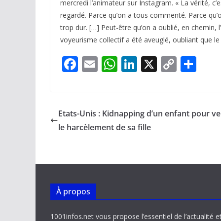
mercredi l’animateur sur Instagram. « La vérité, c
regardé. Parce qu’on a tous commenté. Parce qu’
trop dur. […] Peut-être qu’on a oublié, en chemin, 
voyeurisme collectif a été aveuglé, oubliant que le 
F
E
W
Li
X
C
P
ac
m
h
n
o
ar
e
ai
at
k
p
ta
b
l
s
e
y
g
Etats-Unis : Kidnapping d’un enfant pour v
o
A
dI
Li
er
le harcèlement de sa fille
o
p
n
n
k
p
k
À propos
1001infos.net vous propose l’essentiel de l’actualité e