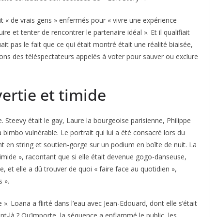
 « de vrais gens » enfermés pour « vivre une expérience
 et tenter de rencontrer le partenaire idéal ». Et il qualifiait
it pas le fait que ce qui était montré était une réalité biaisée,
sions des téléspectateurs appelés à voter pour sauver ou exclure
ertie et timide
. Steevy était le gay, Laure la bourgeoise parisienne, Philippe
la bimbo vulnérable. Le portrait qui lui a été consacré lors du
t en string et soutien-gorge sur un podium en boîte de nuit. La
imide », racontant que si elle était devenue gogo-danseuse,
e, et elle a dû trouver de quoi « faire face au quotidien »,
 ».
e ». Loana a flirté dans l’eau avec Jean-Edouard, dont elle s’était
nt-là ? Qu’importe, la séquence a enflammé le public, les