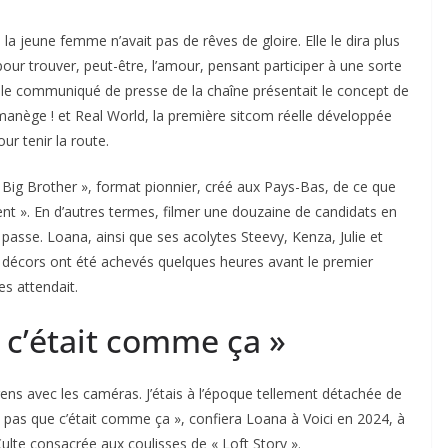
la jeune femme n’avait pas de rêves de gloire. Elle le dira plus
à pour trouver, peut-être, l’amour, pensant participer à une sorte
ue le communiqué de presse de la chaîne présentait le concept de
manège !
et
Real World
, la première sitcom réelle développée
ur tenir la route.
« Big Brother », format pionnier, créé aux Pays-Bas, de ce que
ment ». En d’autres termes, filmer une douzaine de candidats en
passe. Loana, ainsi que ses acolytes Steevy, Kenza, Julie et
les décors ont été achevés quelques heures avant le premier
es attendait.
e c’était comme ça »
gens avec les caméras. J’étais à l’époque tellement détachée de
is pas que c’était comme ça », confiera Loana à Voici en 2024, à
 Culte consacrée aux coulisses de « Loft Story ».