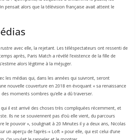
n pensait alors que la télévision française avait atteint le
édias
ustre avec elle, la rejetant. Les téléspectateurs ont ressenti de
 temps après,
Paris Match
a révélé l’existence de la fille de
’estime alors légitime à la méjuger.
ec les médias qui, dans les années qui suivront, seront
a une nouvelle couverture en 2018 en évoquant « sa renaissance
e des moments sombres qu’elle a dû traverser.
à qui il est arrivé des choses très compliquées récemment, et
ste. Ils ne se souviennent pas d’où elle vient, du parcours
re le pouvoir », soulignait à 20 Minutes il y a deux ans, Nicolas
ur un aperçu de l’après-« Loft » pour elle, qui est celui d’une
n. On voulait le rappeler et le montrer.