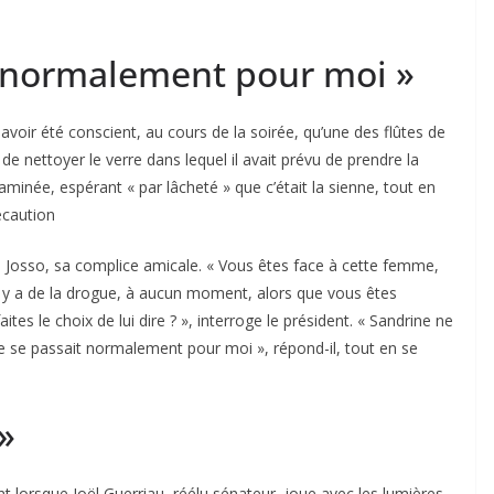
it normalement pour moi »
avoir été conscient, au cours de la soirée, qu’une des flûtes de
de nettoyer le verre dans lequel il avait prévu de prendre la
taminée, espérant « par lâcheté » que c’était la sienne, tout en
écaution
 Josso, sa complice amicale. « Vous êtes face à cette femme,
l y a de la drogue, à aucun moment, alors que vous êtes
aites le choix de lui dire ? », interroge le président. « Sandrine ne
irée se passait normalement pour moi », répond-il, tout en se
»
lorsque Joël Guerriau, réélu sénateur, joue avec les lumières