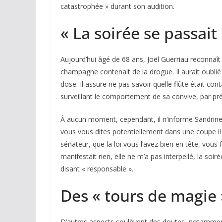
catastrophée » durant son audition.
« La soirée se passa
Aujourd’hui âgé de 68 ans, Joël Guerriau reconnaît 
champagne contenait de la drogue. Il aurait oublié 
dose. Il assure ne pas savoir quelle flûte était con
surveillant le comportement de sa convive, par pr
À aucun moment, cependant, il n’informe Sandrine
vous vous dites potentiellement dans une coupe i
sénateur, que la loi vous l’avez bien en tête, vous f
manifestait rien, elle ne m’a pas interpellé, la so
disant « responsable ».
Des « tours de magie 
D’autres aspects soulèvent des doutes, notamment 