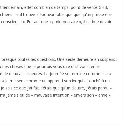
t lendemain, effet combien de temps, point de vente GHB,
fectuées car il trouve « épouvantable que quelqu’un puisse être
onscience ». En tant que « parlementaire », il estime devoir
 à presque toutes les questions. Une seule demeure en suspens :
a des choses que je pourrais vous dire qu’à vous, entre
uré de deux assesseures. La journée se termine comme elle a
 « Je me sens comme un apprenti sorcier qui a touché à un
e sais ce que j’ai fait. J’étais quelqu’un d’autre, j’étais perdu »,
l n’a jamais eu de « mauvaise intention » envers son « amie ».