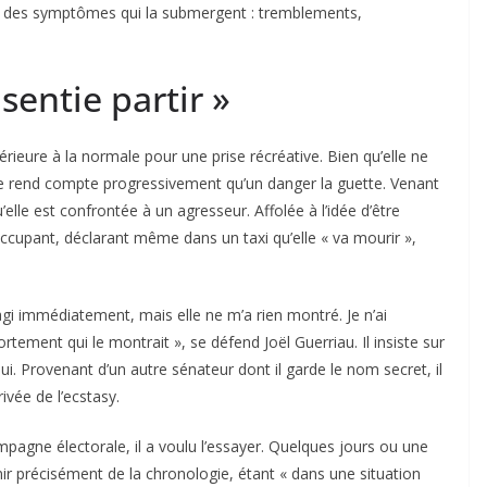
ré des symptômes qui la submergent : tremblements,
sentie partir »
eure à la normale pour une prise récréative. Bien qu’elle ne
e rend compte progressivement qu’un danger la guette. Venant
elle est confrontée à un agresseur. Affolée à l’idée d’être
occupant, déclarant même dans un taxi qu’elle « va mourir »,
réagi immédiatement, mais elle ne m’a rien montré. Je n’ai
ortement qui le montrait », se défend Joël Guerriau. Il insiste sur
 lui. Provenant d’un autre sénateur dont il garde le nom secret, il
ivée de l’ecstasy.
mpagne électorale, il a voulu l’essayer. Quelques jours ou une
nir précisément de la chronologie, étant « dans une situation