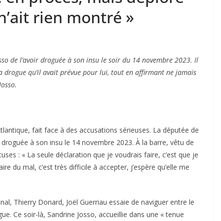
n’ait rien montré »
sso de l’avoir droguée à son insu le soir du 14 novembre 2023. Il
 drogue qu’il avait prévue pour lui, tout en affirmant ne jamais
Josso.
tlantique, fait face à des accusations sérieuses. La députée de
r droguée à son insu le 14 novembre 2023. À la barre, vêtu de
es : « La seule déclaration que je voudrais faire, c’est que je
ire du mal, c’est très difficile à accepter, j’espère qu’elle me
unal, Thierry Donard, Joël Guerriau essaie de naviguer entre le
ègue. Ce soir-là, Sandrine Josso, accueillie dans une « tenue