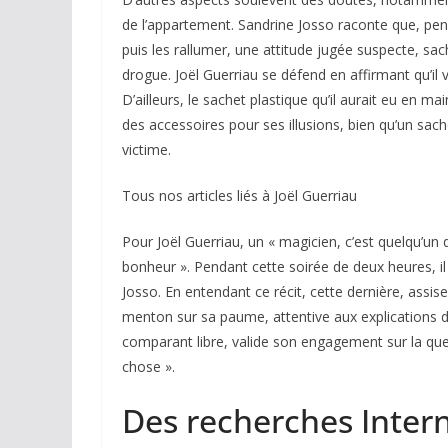
de l’appartement. Sandrine Josso raconte que, pendan
puis les rallumer, une attitude jugée suspecte, sach
drogue. Joël Guerriau se défend en affirmant qu’il
D’ailleurs, le sachet plastique qu’il aurait eu en 
des accessoires pour ses illusions, bien qu’un sach
victime.
Tous nos articles liés à Joël Guerriau
Pour Joël Guerriau, un « magicien, c’est quelqu’u
bonheur ». Pendant cette soirée de deux heures, il
Josso. En entendant ce récit, cette dernière, assis
menton sur sa paume, attentive aux explications d
comparant libre, valide son engagement sur la ques
chose ».
Des recherches Inter