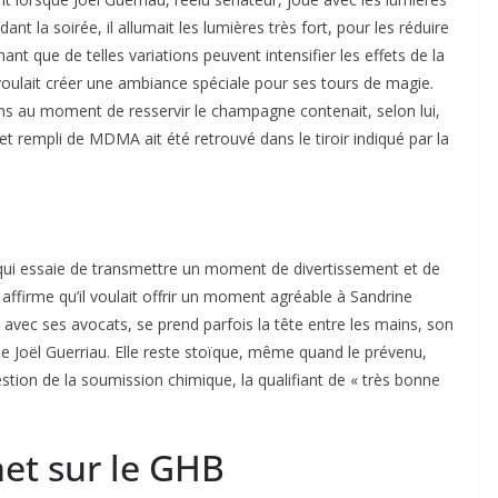
t la soirée, il allumait les lumières très fort, pour les réduire
ant que de telles variations peuvent intensifier les effets de la
 voulait créer une ambiance spéciale pour ses tours de magie.
mains au moment de resservir le champagne contenait, selon lui,
et rempli de MDMA ait été retrouvé dans le tiroir indiqué par la
n qui essaie de transmettre un moment de divertissement et de
 affirme qu’il voulait offrir un moment agréable à Sandrine
e avec ses avocats, se prend parfois la tête entre les mains, son
e Joël Guerriau. Elle reste stoïque, même quand le prévenu,
tion de la soumission chimique, la qualifiant de « très bonne
net sur le GHB