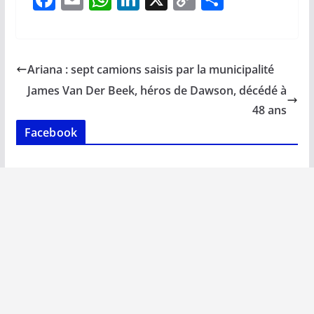
ac
m
h
n
o
ar
e
ai
at
k
p
ta
b
l
s
e
y
g
Ariana : sept camions saisis par la municipalité
o
A
dI
Li
er
James Van Der Beek, héros de Dawson, décédé à
o
p
n
n
48 ans
k
p
k
Facebook