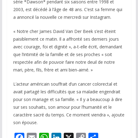
série *Dawson* pendant six saisons entre 1998 et
2003, est décédé à l’âge de 48 ans. C’est sa femme qui
a annoncé la nouvelle ce mercredi sur Instagram.
« Notre cher James David Van Der Beek s’est éteint
paisiblement ce matin. Il a affronté ses derniers jours
avec courage, foi et dignité », a-t-elle écrit, demandant
que l’intimité de la famille et de ses proches « soit
respectée afin de pouvoir faire notre deuil de notre
mari, père, fils, frère et ami bien-aimé. »
L’acteur américain souffrait d’un cancer colorectal et
avait partagé les difficultés que sa maladie engendrait
pour son mariage et sa famille. « Il y a beaucoup à dire
sur ses souhaits, son amour pour l’humanité et le
caractère sacré du temps. Ce moment viendra », ajoute
son épouse.
F
E
W
Li
X
C
P