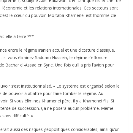
 suprême », souligne Adel Bakawan. « En tant que fils et chef de
e, l’économie et les relations internationales. Ces secteurs sont
r c’est le cœur du pouvoir. Mojtaba Khamenei est l’homme clé
it-elle à terre ?**
ce entre le régime iranien actuel et une dictature classique,
: si vous éliminez Saddam Hussein, le régime s’effondre
Bachar el-Assad en Syrie. Une fois qu’il a pris l’avion pour
ouvoir s’est institutionnalisé. « Le système est organisé selon le
tre de pouvoir à abattre pour faire tomber le régime. Au
voir. Si vous éliminez Khamenei père, il y a Khamenei fils. Si
 attente de succession. Ça ne posera aucun problème. Même
sans difficulté. »
ait aussi des risques géopolitiques considérables, ainsi qu’un