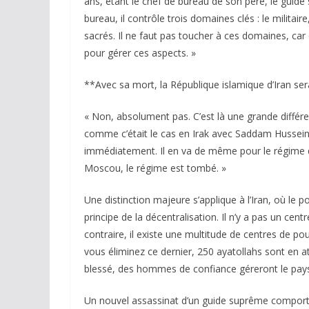
ans, étant le chef de bureau de son père, le guide
bureau, il contrôle trois domaines clés : le militair
sacrés. Il ne faut pas toucher à ces domaines, ca
pour gérer ces aspects. »
**Avec sa mort, la République islamique d’Iran sera
« Non, absolument pas. C’est là une grande différen
comme c’était le cas en Irak avec Saddam Hussein 
immédiatement. Il en va de même pour le régime de 
Moscou, le régime est tombé. »
Une distinction majeure s’applique à l’Iran, où le p
principe de la décentralisation. Il n’y a pas un cen
contraire, il existe une multitude de centres de pou
vous éliminez ce dernier, 250 ayatollahs sont en
blessé, des hommes de confiance géreront le pays 
Un nouvel assassinat d’un guide suprême comporter