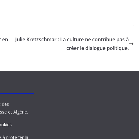
t en
Julie Kretzschmar : La culture ne contribue pas à
créer le dialogue politique.
t des
sse et Algérie.
ookies
à protéger la