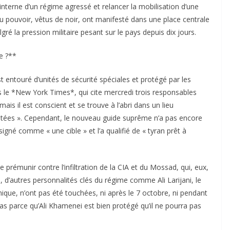
interne d’un régime agressé et relancer la mobilisation d’une
du pouvoir, vêtus de noir, ont manifesté dans une place centrale
ré la pression militaire pesant sur le pays depuis dix jours.
e ?**
entouré d’unités de sécurité spéciales et protégé par les
s le *New York Times*, qui cite mercredi trois responsables
is il est conscient et se trouve à l’abri dans un lieu
tées ». Cependant, le nouveau guide suprême n’a pas encore
désigné comme « une cible » et l’a qualifié de « tyran prêt à
se prémunir contre l’infiltration de la CIA et du Mossad, qui, eux,
, d’autres personnalités clés du régime comme Ali Larijani, le
mique, n’ont pas été touchées, ni après le 7 octobre, ni pendant
pas parce qu’Ali Khamenei est bien protégé qu’il ne pourra pas