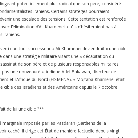
igeant potentiellement plus radical que son père, considéré
ndamentalistes iraniens. Certains stratèges pourraient
enir une escalade des tensions. Cette tentation est renforcée
avec l’élimination d’Ali Khamenei, qu’ils n’hésiteraient pas à
s iraniens.
 averti que tout successeur à Ali Khamenei deviendrait « une cible
ire dans une stratégie militaire visant une « décapitation du
ssassinat de son père et de plusieurs responsables militaires.
n’est pas une nouveauté », indique Adel Bakawan, directeur de
Orient et l’Afrique du Nord (EISMENA). « Mojtaba Khamenei était
ne cible des Israéliens et des Américains depuis le 7 octobre
ait de lui une cible ?**
é marginale imposée par les Pasdaran (Gardiens de la
ir caché. Il dirige cet État de manière factuelle depuis vingt