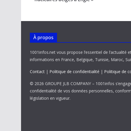
o
p
n
n
k
p
k
À propos
1001infos.net vous propose l’essentiel de l’actualité e
informations en France, Belgique, Tunisie, Maroc, Sui
Contact
|
Politique de confidentialité
|
Politique de c
© 2026 GROUPE JLB COMPANY – 1001infos s’engage 
confidentialité de vos données personnelles, confor
législation en vigueur.