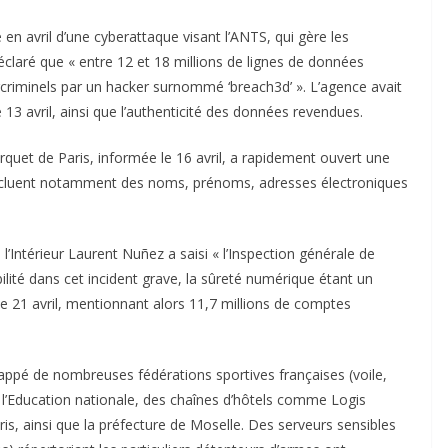
é en avril d’une cyberattaque visant l’ANTS, qui gère les
claré que « entre 12 et 18 millions de lignes de données
criminels par un hacker surnommé ‘breach3d’ ». L’agence avait
 13 avril, ainsi que l’authenticité des données revendues.
arquet de Paris, informée le 16 avril, a rapidement ouvert une
ncluent notamment des noms, prénoms, adresses électroniques
 l’Intérieur Laurent Nuñez a saisi « l’Inspection générale de
bilité dans cet incident grave, la sûreté numérique étant un
le 21 avril, mentionnant alors 11,7 millions de comptes
appé de nombreuses fédérations sportives françaises (voile,
 l’Education nationale, des chaînes d’hôtels comme Logis
is, ainsi que la préfecture de Moselle. Des serveurs sensibles