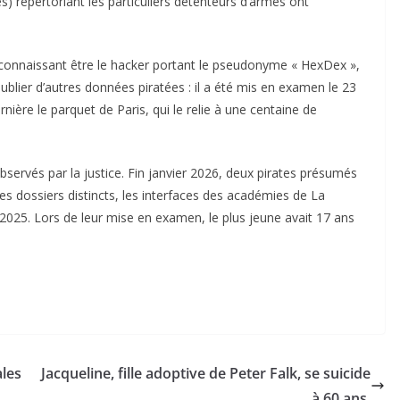
) répertoriant les particuliers détenteurs d’armes ont
connaissant être le hacker portant le pseudonyme « HexDex »,
 publier d’autres données piratées : il a été mis en examen le 23
rnière le parquet de Paris, qui le relie à une centaine de
servés par la justice. Fin janvier 2026, deux pirates présumés
s dossiers distincts, les interfaces des académies de La
025. Lors de leur mise en examen, le plus jeune avait 17 ans
ales
Jacqueline, fille adoptive de Peter Falk, se suicide
à 60 ans.