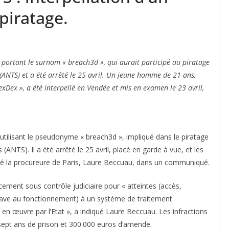
piratage.
 portant le surnom « breach3d », qui aurait participé au piratage
s (ANTS) et a été arrêté le 25 avril. Un jeune homme de 21 ans,
xDex », a été interpellé en Vendée et mis en examen le 23 avril,
utilisant le pseudonyme « breach3d », impliqué dans le piratage
 (ANTS). Il a été arrêté le 25 avril, placé en garde à vue, et les
cisé la procureure de Paris, Laure Beccuau, dans un communiqué.
ement sous contrôle judiciaire pour « atteintes (accès,
trave au fonctionnement) à un système de traitement
n œuvre par l’Etat », a indiqué Laure Beccuau. Les infractions
sept ans de prison et 300.000 euros d’amende.