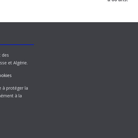
t des
sse et Algérie.
ookies
à protéger la
mément à la