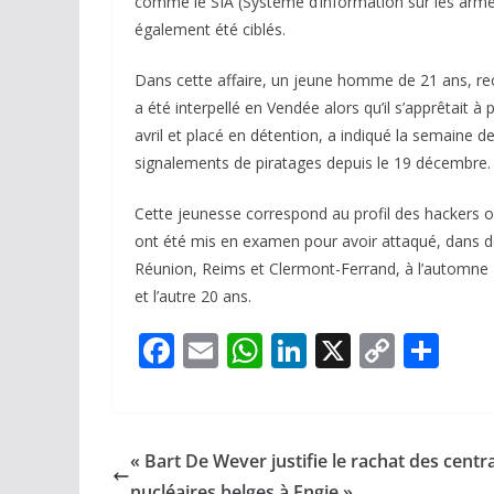
comme le SIA (Système d’information sur les armes
également été ciblés.
Dans cette affaire, un jeune homme de 21 ans, re
a été interpellé en Vendée alors qu’il s’apprêtait à
avril et placé en détention, a indiqué la semaine de
signalements de piratages depuis le 19 décembre.
Cette jeunesse correspond au profil des hackers ob
ont été mis en examen pour avoir attaqué, dans de
Réunion, Reims et Clermont-Ferrand, à l’automne 2
et l’autre 20 ans.
F
E
W
Li
X
C
P
ac
m
h
n
o
ar
e
ai
at
k
p
ta
b
l
s
e
y
g
« Bart De Wever justifie le rachat des centr
o
A
dI
Li
er
nucléaires belges à Engie »