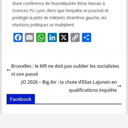
d’une conférence de l’eurodéputée Rima Hassan à
Sciences Po Lyon. Alors que l’enquête se poursuit et
privilégie la piste de militants d’extrême gauche, les
réactions politiques se multiplient.
F
E
W
Li
X
C
P
ac
m
h
n
o
ar
e
ai
at
k
p
ta
b
l
s
e
y
g
Bruxelles : le MR ne doit pas oublier les socialistes
o
A
dI
Li
er
ni son passé
o
p
n
n
JO 2026 – Big Air : la chute d’Elias Lajunen en
k
p
k
qualifications inquiète
Facebook