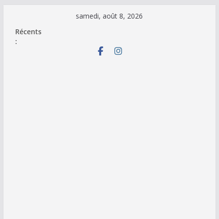
Passer
samedi, août 8, 2026
au
Récents
contenu
: