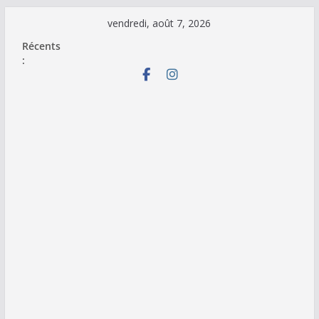
Passer
vendredi, août 7, 2026
au
Récents
contenu
: