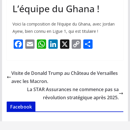
L’équipe du Ghana !
Voici la composition de l’équipe du Ghana, avec Jordan
Ayew, bien connu en Ligue 1, qui est titulaire !
F
E
W
Li
X
C
P
ac
m
h
n
o
ar
e
ai
at
k
p
ta
b
l
s
e
y
g
Visite de Donald Trump au Château de Versailles
o
A
dI
Li
er
avec les Macron.
o
p
n
n
La STAR Assurances ne commence pas sa
k
p
k
révolution stratégique après 2025.
Facebook