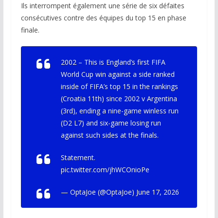
Ils interrompent également une série de six défaites
consécutives contre des équipes du top 15 en phase
finale.
2002 – This is England’s first FIFA
World Cup win against a side ranked
inside of FIFA’s top 15 in the rankings
(Croatia 11th) since 2002 v Argentina
(3rd), ending a nine-game winless run
(D2 L7) and six-game losing run
against such sides at the finals.
Statement.
pic.twitter.com/jhWCOnioPe
— OptaJoe (@OptaJoe) June 17, 2026