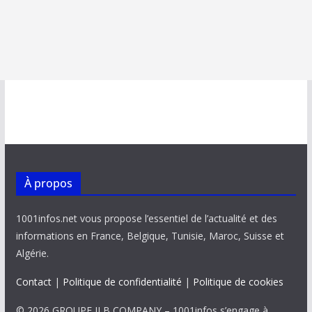
À propos
1001infos.net vous propose l’essentiel de l’actualité et des
informations en France, Belgique, Tunisie, Maroc, Suisse et
Algérie.
Contact
|
Politique de confidentialité
|
Politique de cookies
© 2026 GROUPE JLB COMPANY – 1001infos s’engage à