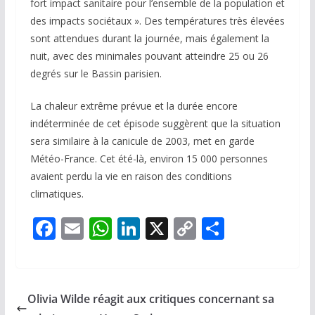
fort impact sanitaire pour l’ensemble de la population et
des impacts sociétaux ». Des températures très élevées
sont attendues durant la journée, mais également la
nuit, avec des minimales pouvant atteindre 25 ou 26
degrés sur le Bassin parisien.
La chaleur extrême prévue et la durée encore
indéterminée de cet épisode suggèrent que la situation
sera similaire à la canicule de 2003, met en garde
Météo-France. Cet été-là, environ 15 000 personnes
avaient perdu la vie en raison des conditions
climatiques.
F
E
W
Li
X
C
P
ac
m
h
n
o
ar
e
ai
at
k
p
ta
b
l
s
e
y
g
Olivia Wilde réagit aux critiques concernant sa