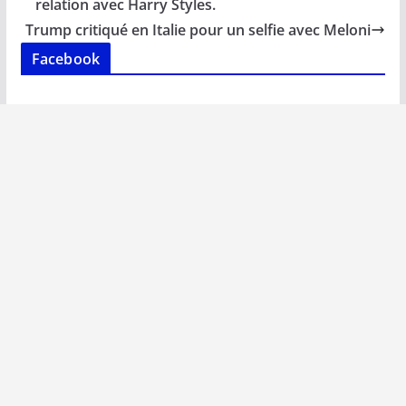
o
A
dI
Li
er
relation avec Harry Styles.
o
p
n
n
Trump critiqué en Italie pour un selfie avec Meloni
k
p
k
Facebook