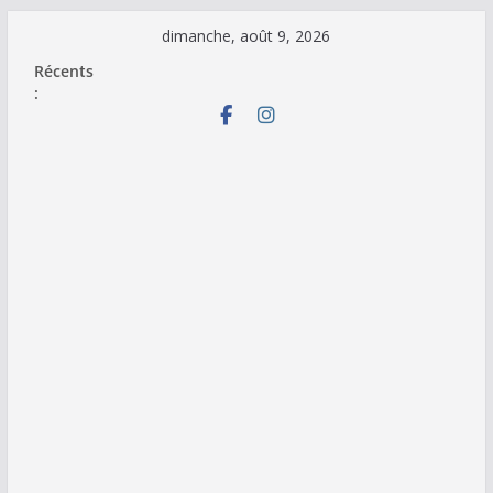
Passer
dimanche, août 9, 2026
au
Récents
contenu
: