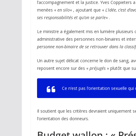
l’accompagnement et la justice. Yves Coppieters a
menées «
en silo
« , ajoutant que «
L’idée, c’est d’
ses responsabilités et qu’on se parle
« .
Le ministre a également mis en lumière plusieur
administrative des personnes non-binaires et inte
personne non-binaire de se retrouver dans la classif
Un autre sujet délicat concerne le don de sang, av
reposent encore sur des «
préjugés
» plutôt que su
Ce n’est pas l’orientation sexuelle qui d
Il soutient que les critères devraient uniquement s
l’orientation des donneurs.
Budget wallon : « Pré