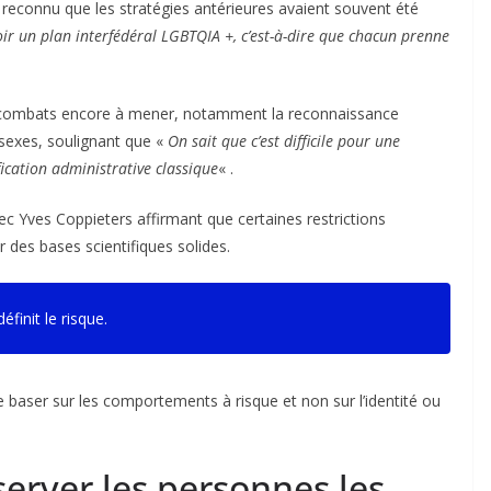
 reconnu que les stratégies antérieures avaient souvent été
avoir un plan interfédéral LGBTQIA +, c’est-à-dire que chacun prenne
s combats encore à mener, notamment la reconnaissance
rsexes, soulignant que «
On sait que c’est difficile pour une
ication administrative classique
« .
ec Yves Coppieters affirmant que certaines restrictions
r des bases scientifiques solides.
éfinit le risque.
e baser sur les comportements à risque et non sur l’identité ou
server les personnes les