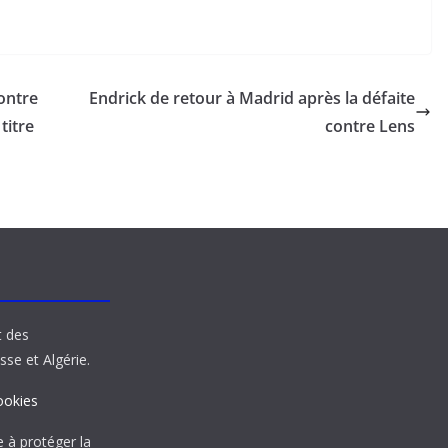
ontre
Endrick de retour à Madrid après la défaite
titre
contre Lens
t des
sse et Algérie.
ookies
à protéger la