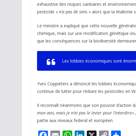
exhaustive des risques sanitaires et environnement
pesticide «
n’a pas de sens
» alors que la Wallonie s
Le ministre a expliqué que cette nouvelle générat
chimique, mais sur une modification génétique visa
que les conséquences sur la biodiversité demeuren
Les lobbies économiques sont énorm
Yves Coppieters a dénoncé les lobbies économiques
continue de lutter pour réduire les pesticides en
Il reconnaît néanmoins que son pouvoir d’action d
mon avis, mais je n’ai pas le levier pour l’interdire
« 
partie aux niveaux federal et européen.
F
E
W
Li
X
C
P