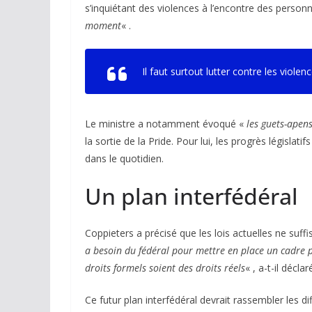
s’inquiétant des violences à l’encontre des person
moment
« .
Il faut surtout lutter contre les viol
Le ministre a notamment évoqué «
les guets-apen
la sortie de la Pride. Pour lui, les progrès législat
dans le quotidien.
Un plan interfédéral
Coppieters a précisé que les lois actuelles ne suffis
a besoin du fédéral pour mettre en place un cadre pa
droits formels soient des droits réels
« , a-t-il déclar
Ce futur plan interfédéral devrait rassembler les 