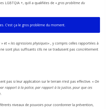
nes LGBTQIA +, qu’il a qualifiées de «
gros problème du
ences. C’est ça le gros problème du moment.
s
» et «
les agressions physiques
« , y compris celles rapportées à
ifs ne sont plus suffisants s’ils ne se traduisent pas concrètement
ent pas si leur application sur le terrain n’est pas effective. «
On
r rapport à la police, par rapport à la justice, pour que ces
é.
différents niveaux de pouvoirs pour coordonner la prévention,