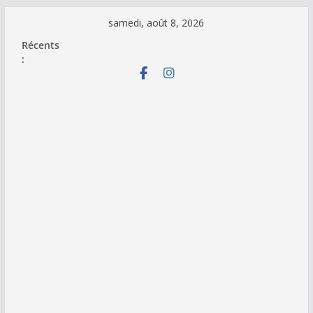
Passer
samedi, août 8, 2026
au
Récents
contenu
: