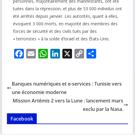
personnes, majoritairement des manifestants, ont été
tuées dans la répression, et plus de 53 000 individus ont
été arrêtés depuis janvier. Les autorités, quant à elles,
évoquent 3 000 morts, en majorité des membres des
forces de sécurité et des civils tués par des
« terroristes » à la solde d’Israël et des États-Unis.
F
E
W
Li
X
C
P
ac
m
h
n
o
ar
e
ai
at
k
p
ta
b
l
s
e
y
g
Banques numériques et e-services : Tunisie vers
o
A
dI
Li
er
une économie moderne
o
p
n
n
Mission Artémis 2 vers la Lune : lancement mars
k
p
k
exclu par la Nasa.
Facebook