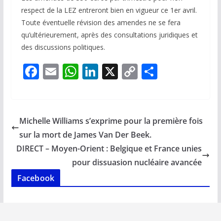
respect de la LEZ entreront bien en vigueur ce 1er avril.
Toute éventuelle révision des amendes ne se fera
qu’ultérieurement, après des consultations juridiques et
des discussions politiques.
F
E
W
Li
X
C
P
ac
m
h
n
o
ar
e
ai
at
k
p
ta
b
l
s
e
y
g
Michelle Williams s’exprime pour la première fois
o
A
dI
Li
er
sur la mort de James Van Der Beek.
o
p
n
n
DIRECT – Moyen-Orient : Belgique et France unies
k
p
k
pour dissuasion nucléaire avancée
Facebook