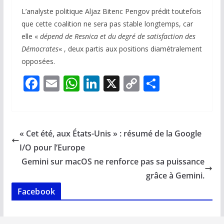
L’analyste politique Aljaz Bitenc Pengov prédit toutefois
que cette coalition ne sera pas stable longtemps, car
elle «
dépend de Resnica et du degré de satisfaction des
Démocrates
« , deux partis aux positions diamétralement
opposées.
F
E
W
Li
X
C
P
ac
m
h
n
o
ar
e
ai
at
k
p
ta
b
l
s
e
y
g
« Cet été, aux États-Unis » : résumé de la Google
o
A
dI
Li
er
I/O pour l’Europe
o
p
n
n
Gemini sur macOS ne renforce pas sa puissance
k
p
k
grâce à Gemini.
Facebook