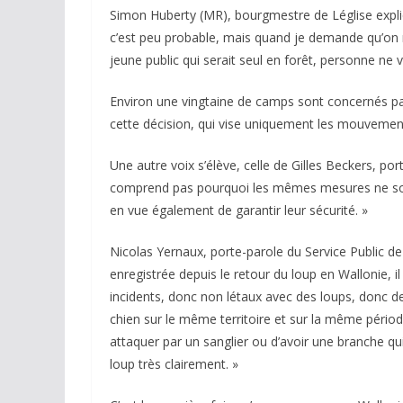
Simon Huberty (MR), bourgmestre de Léglise expliq
c’est peu probable, mais quand je demande qu’on m
jeune public qui serait seul en forêt, personne ne v
Environ une vingtaine de camps sont concernés pa
cette décision, qui vise uniquement les mouvemen
Une autre voix s’élève, celle de Gilles Beckers, po
comprend pas pourquoi les mêmes mesures ne sont 
en vue également de garantir leur sécurité. »
Nicolas Yernaux, porte-parole du Service Public d
enregistrée depuis le retour du loup en Wallonie, il 
incidents, donc non létaux avec des loups, donc d
chien sur le même territoire et sur la même pério
attaquer par un sanglier ou d’avoir une branche q
loup très clairement. »