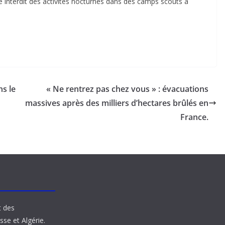
 interdit des activités nocturnes dans des camps scouts à
ns le
« Ne rentrez pas chez vous » : évacuations
massives après des milliers d’hectares brûlés en
France.
t des
sse et Algérie.