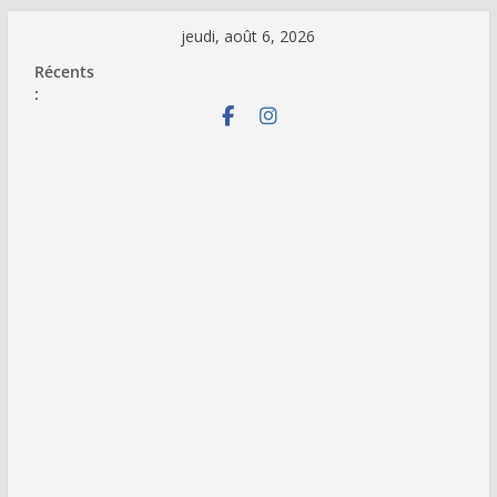
Passer
jeudi, août 6, 2026
au
Récents
contenu
: