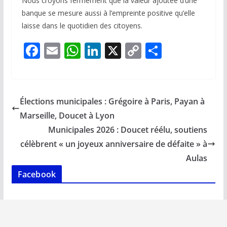
Nous croyons fermement que la valeur ajoutée d’une
banque se mesure aussi à l’empreinte positive qu’elle
laisse dans le quotidien des citoyens.
F
E
W
Li
X
C
P
ac
m
h
n
o
ar
e
ai
at
k
p
ta
b
l
s
e
y
g
Élections municipales : Grégoire à Paris, Payan à
o
A
dI
Li
er
Marseille, Doucet à Lyon
o
p
n
n
Municipales 2026 : Doucet réélu, soutiens
k
p
k
célèbrent « un joyeux anniversaire de défaite » à
Aulas
Facebook