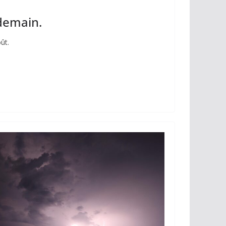
 demain.
ût.