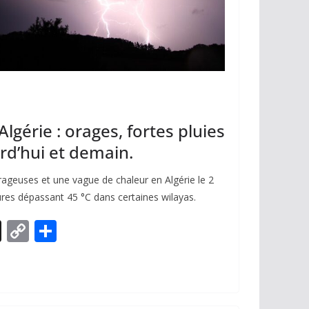
lgérie : orages, fortes pluies
rd’hui et demain.
rageuses et une vague de chaleur en Algérie le 2
res dépassant 45 °C dans certaines wilayas.
X
C
P
o
ar
p
ta
y
g