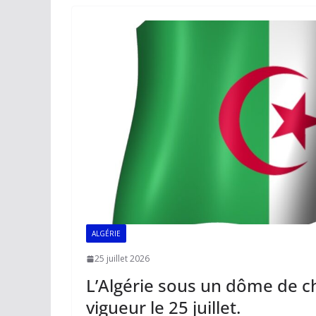
o
A
dI
Li
er
o
p
n
n
k
p
k
ALGÉRIE
25 juillet 2026
L’Algérie sous un dôme de c
vigueur le 25 juillet.