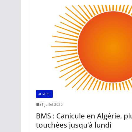
o
A
dI
Li
er
o
p
n
n
k
p
k
ALGÉRIE
31 juillet 2026
BMS : Canicule en Algérie, pl
touchées jusqu’à lundi