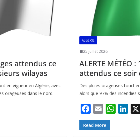
ALGÉRIE
25 juillet 2026
ages attendus ce
ALERTE MÉTÉO : 
sieurs wilayas
attendus ce soir
nt en vigueur en Algérie, avec
Des pluies orageuses touchent 
ies orageuses dans le nord.
alors que 97% des incendies son
F
E
W
Li
ac
m
h
n
e
ai
at
k
Read More
b
l
s
e