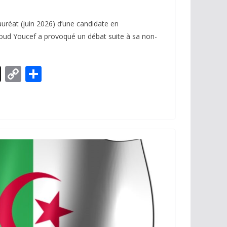
uréat (juin 2026) d’une candidate en
ud Youcef a provoqué un débat suite à sa non-
X
C
P
o
ar
p
ta
y
g
Li
er
n
k