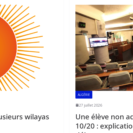
o
A
dI
o
p
n
k
p
ALGÉRIE
27 juillet 2026
usieurs wilayas
Une élève non a
10/20 : explicatio