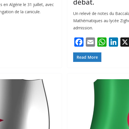
débat.
n Algérie le 31 juillet, avec
ngation de la canicule.
Un relevé de notes du Baccala
Mathématiques au lycée Zigho
admission.
F
E
W
Li
ac
m
h
n
e
ai
at
k
Read More
b
l
s
e
o
A
dI
o
p
n
k
p