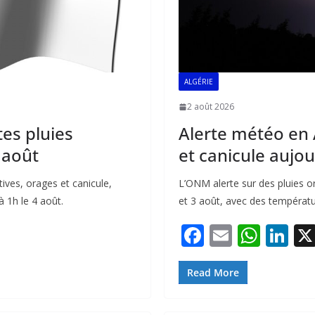
ALGÉRIE
2 août 2026
tes pluies
Alerte météo en A
 août
et canicule aujou
ives, orages et canicule,
L’ONM alerte sur des pluies o
à 1h le 4 août.
et 3 août, avec des températu
F
E
W
Li
ac
m
h
n
e
ai
at
k
Read More
b
l
s
e