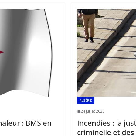
o
A
dI
o
p
n
k
p
ALGÉRIE
24 juillet 2026
haleur : BMS en
Incendies : la ju
criminelle et de