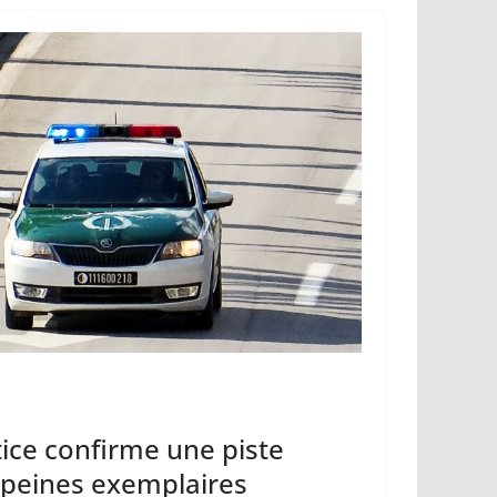
Li
er
n
k
stice confirme une piste
s peines exemplaires