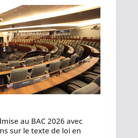
Li
er
n
k
dmise au BAC 2026 avec
ns sur le texte de loi en