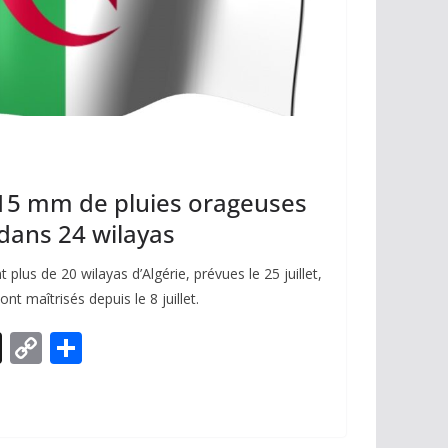
15 mm de pluies orageuses
 dans 24 wilayas
plus de 20 wilayas d’Algérie, prévues le 25 juillet,
t maîtrisés depuis le 8 juillet.
X
C
P
o
ar
p
ta
y
g