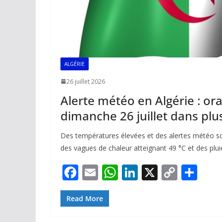
ALGÉRIE
26 juillet 2026
Alerte météo en Algérie : or
dimanche 26 juillet dans plu
Des températures élevées et des alertes météo so
des vagues de chaleur atteignant 49 °C et des plu
F
E
W
Li
X
C
P
ac
m
h
n
o
ar
e
ai
at
k
p
ta
Read More
b
l
s
e
y
g