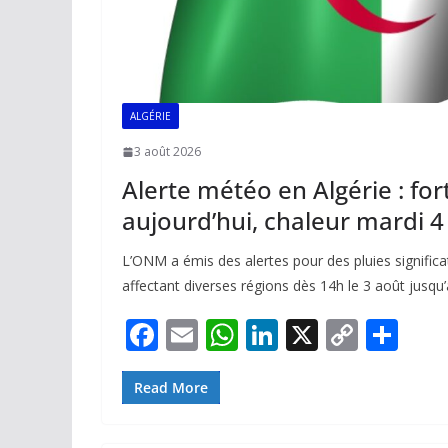
ALGÉRIE
3 août 2026
Alerte météo en Algérie : for
aujourd’hui, chaleur mardi 4
L’ONM a émis des alertes pour des pluies significat
affectant diverses régions dès 14h le 3 août jusqu’
F
E
W
Li
X
C
P
ac
m
h
n
o
ar
e
ai
at
k
p
ta
Read More
b
l
s
e
y
g