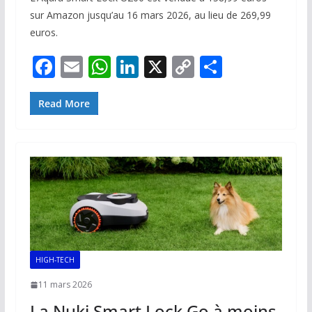
sur Amazon jusqu’au 16 mars 2026, au lieu de 269,99
euros.
F
E
W
Li
X
C
P
ac
m
h
n
o
ar
e
ai
at
k
p
ta
Read More
b
l
s
e
y
g
o
A
dI
Li
er
o
p
n
n
k
p
k
HIGH-TECH
11 mars 2026
La Nuki Smart Lock Go à moins