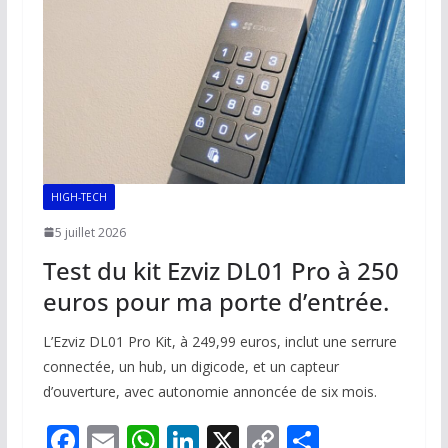
HIGH-TECH
5 juillet 2026
Test du kit Ezviz DL01 Pro à 250
euros pour ma porte d’entrée.
L’Ezviz DL01 Pro Kit, à 249,99 euros, inclut une serrure
connectée, un hub, un digicode, et un capteur
d’ouverture, avec autonomie annoncée de six mois.
F
E
W
Li
X
C
P