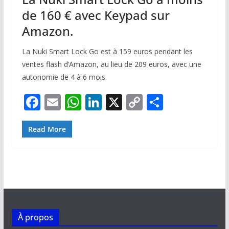
de 160 € avec Keypad sur
Amazon.
La Nuki Smart Lock Go est à 159 euros pendant les
ventes flash d’Amazon, au lieu de 209 euros, avec une
autonomie de 4 à 6 mois.
F
E
W
Li
X
C
P
ac
m
h
n
o
ar
e
ai
at
k
p
ta
Read More
b
l
s
e
y
g
o
A
dI
Li
er
o
p
n
n
k
p
k
À propos