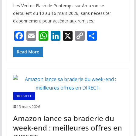
Les Ventes Flash de Printemps sur Amazon se
déroulent du 10 au 16 mars 2026, sans nécessiter
d’abonnement pour accéder aux remises.
F
E
W
Li
X
C
P
ac
m
h
n
o
ar
e
ai
at
k
p
ta
Read More
b
l
s
e
y
g
o
A
dI
Li
er
o
p
n
n
k
p
k
HIGH-TECH
13 mars 2026
Amazon lance sa braderie du
week-end : meilleures offres en