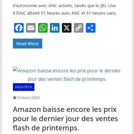
d’autonomie avec ANC activée, tandis que le JBL Live
670NC atteint 51 heures avec ANC et 61 heures sans.
F
E
W
Li
X
C
P
ac
m
h
n
o
ar
e
ai
at
k
p
ta
Read More
b
l
s
e
y
g
o
A
dI
Li
er
o
p
n
n
k
p
k
HIGH-TECH
16 mars 2026
Amazon baisse encore les prix
pour le dernier jour des ventes
flash de printemps.