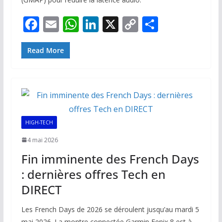
F
E
W
Li
X
C
P
ac
m
h
n
o
ar
e
ai
at
k
p
ta
Read More
b
l
s
e
y
g
o
A
dI
Li
er
o
p
n
n
k
p
k
HIGH-TECH
4 mai 2026
Fin imminente des French Days
: dernières offres Tech en
DIRECT
Les French Days de 2026 se déroulent jusqu’au mardi 5
mai 2026. La montre connectée Garmin Fenix 8 est à