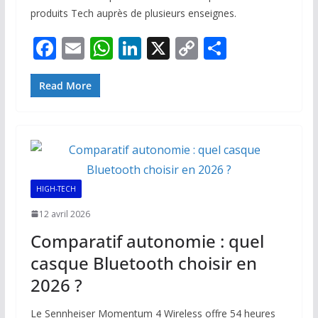
produits Tech auprès de plusieurs enseignes.
F
E
W
Li
X
C
P
ac
m
h
n
o
ar
e
ai
at
k
p
ta
Read More
b
l
s
e
y
g
o
A
dI
Li
er
o
p
n
n
k
p
k
HIGH-TECH
12 avril 2026
Comparatif autonomie : quel
casque Bluetooth choisir en
2026 ?
Le Sennheiser Momentum 4 Wireless offre 54 heures