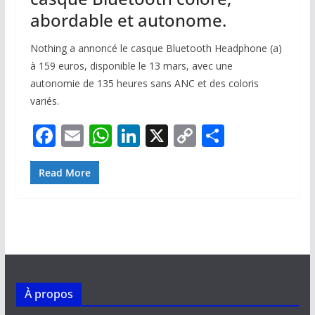
abordable et autonome.
Nothing a annoncé le casque Bluetooth Headphone (a)
à 159 euros, disponible le 13 mars, avec une
autonomie de 135 heures sans ANC et des coloris
variés.
F
E
W
Li
X
C
P
ac
m
h
n
o
ar
e
ai
at
k
p
ta
Read More
b
l
s
e
y
g
o
A
dI
Li
er
o
p
n
n
k
p
k
À propos