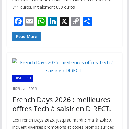
711 euros, initialement 899 euros.
F
E
W
Li
X
C
P
ac
m
h
n
o
ar
e
ai
at
k
p
ta
Read More
b
l
s
e
y
g
o
A
dI
Li
er
o
p
n
n
k
p
k
HIGH-TECH
29 avril 2026
French Days 2026 : meilleures
offres Tech à saisir en DIRECT.
Les French Days 2026, jusqu’au mardi 5 mai à 23h59,
incluent diverses promotions et codes promos sur des