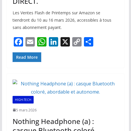
DIRECT.
Les Ventes Flash de Printemps sur Amazon se
tiendront du 10 au 16 mars 2026, accessibles à tous
sans abonnement payant.
F
E
W
Li
X
C
P
ac
m
h
n
o
ar
e
ai
at
k
p
ta
Read More
b
l
s
e
y
g
o
A
dI
Li
er
o
p
n
n
k
p
k
HIGH-TECH
5 mars 2026
Nothing Headphone (a) :
casque Bluetooth coloré,