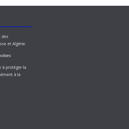
t des
sse et Algérie.
ookies
à protéger la
mément à la