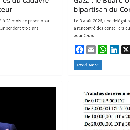
rès du cadavre
Gaza : le Board of
teur
bipartisan du Co
 à 28 mois de prison pour
Le 3 août 2026, une délégati
ur pendant trois ans.
a rencontré des conseillers d
pour Gaza.
F
E
W
Li
ac
m
h
n
e
ai
at
k
Read More
b
l
s
e
o
A
dI
o
p
n
k
p