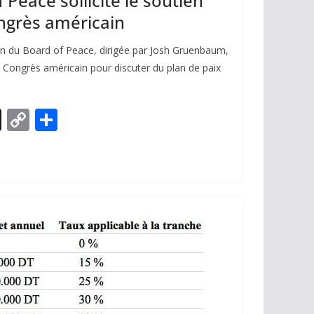
 Peace sollicite le soutien
ngrès américain
on du Board of Peace, dirigée par Josh Gruenbaum,
u Congrès américain pour discuter du plan de paix
X
C
P
o
ar
p
ta
y
g
Li
er
n
k