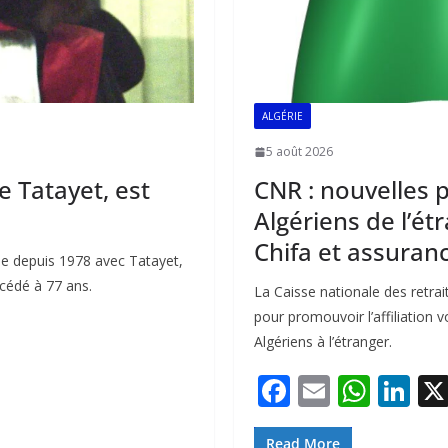
ALGÉRIE
5 août 2026
e Tatayet, est
CNR : nouvelles 
Algériens de l’étr
Chifa et assuran
ue depuis 1978 avec Tatayet,
cédé à 77 ans.
La Caisse nationale des retra
pour promouvoir l’affiliation 
Algériens à l’étranger.
F
E
W
Li
ac
m
h
n
Read More