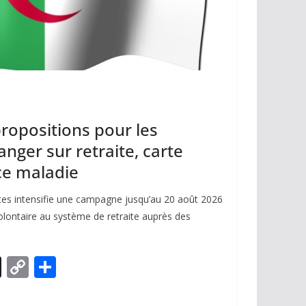
propositions pour les
anger sur retraite, carte
ce maladie
ites intensifie une campagne jusqu’au 20 août 2026
volontaire au système de retraite auprès des
X
C
P
o
ar