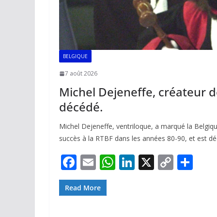
BELGIQUE
7 août 2026
Michel Dejeneffe, créateur d
décédé.
Michel Dejeneffe, ventriloque, a marqué la Belgiq
succès à la RTBF dans les années 80-90, et est dé
F
E
W
Li
X
C
P
ac
m
h
n
o
ar
e
ai
at
k
p
ta
Read More
b
l
s
e
y
g