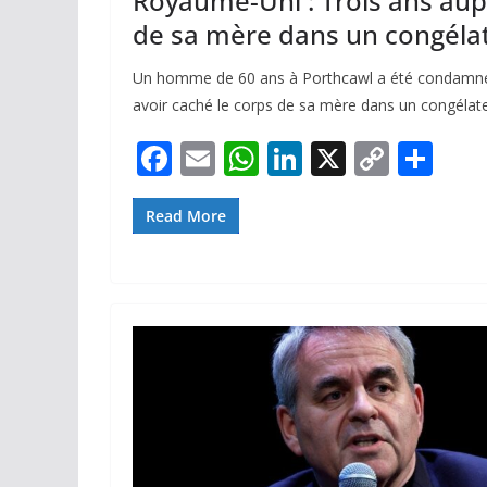
Royaume-Uni : Trois ans aup
de sa mère dans un congéla
Un homme de 60 ans à Porthcawl a été condamné
avoir caché le corps de sa mère dans un congélate
F
E
W
Li
X
C
P
ac
m
h
n
o
ar
e
ai
at
k
p
ta
Read More
b
l
s
e
y
g
o
A
dI
Li
er
o
p
n
n
k
p
k