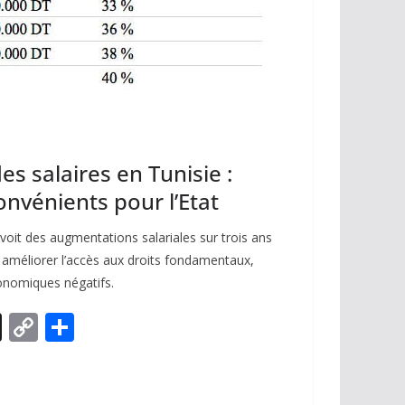
s salaires en Tunisie :
onvénients pour l’Etat
oit des augmentations salariales sur trois ans
et améliorer l’accès aux droits fondamentaux,
nomiques négatifs.
X
C
P
o
ar
p
ta