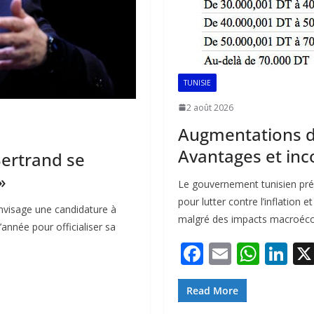
TUNISIE
2 août 2026
Augmentations de
Avantages et inc
Bertrand se
»
Le gouvernement tunisien prév
pour lutter contre l’inflation 
nvisage une candidature à
malgré des impacts macroéco
l’année pour officialiser sa
F
E
W
Li
ac
m
h
n
e
ai
at
k
Read More