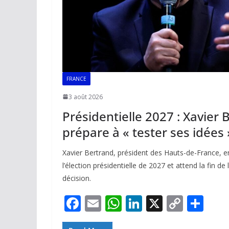
FRANCE
3 août 2026
Présidentielle 2027 : Xavier 
prépare à « tester ses idées 
Xavier Bertrand, président des Hauts-de-France, e
l’élection présidentielle de 2027 et attend la fin de 
décision.
F
E
W
Li
X
C
P
ac
m
h
n
o
ar