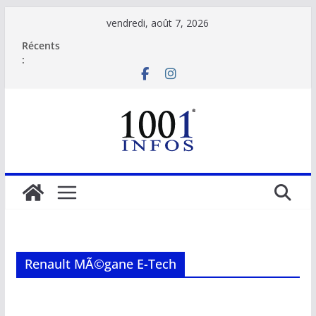
Passer
vendredi, août 7, 2026
au
Récents
contenu
:
Renault MÃ©gane E-Tech