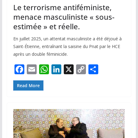
Le terrorisme antiféministe,
menace masculiniste « sous-
estimée » et réelle.
En juillet 2025, un attentat masculiniste a été déjoué à
Saint-Étienne, entraînant la saisine du Pnat par le HCE
après un double féminicide.
F
E
W
Li
X
C
P
ac
m
h
n
o
ar
e
ai
at
k
p
ta
Read More
b
l
s
e
y
g
o
A
dI
Li
er
o
p
n
n
k
p
k