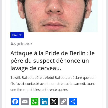
FRANCE
27 juillet 2026
Attaque à la Pride de Berlin : le
père du suspect dénonce un
lavage de cerveau.
Tawfik Ballout, père d’Abdul Ballout, a déclaré que son
fils l’avait contacté avant son attentat le samedi, tuant
une femme et blessant trente autres.
F
E
W
Li
X
C
P