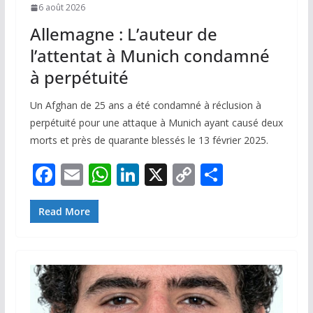
6 août 2026
Allemagne : L’auteur de
l’attentat à Munich condamné
à perpétuité
Un Afghan de 25 ans a été condamné à réclusion à
perpétuité pour une attaque à Munich ayant causé deux
morts et près de quarante blessés le 13 février 2025.
F
E
W
Li
X
C
P
ac
m
h
n
o
ar
e
ai
at
k
p
ta
Read More
b
l
s
e
y
g
o
A
dI
Li
er
o
p
n
n
k
p
k