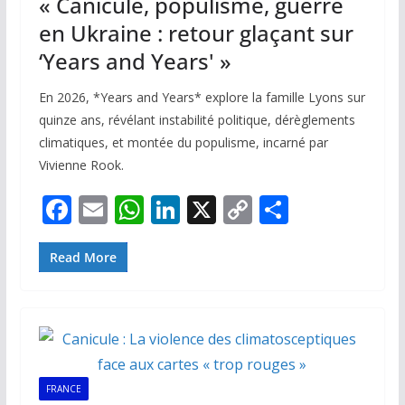
« Canicule, populisme, guerre
en Ukraine : retour glaçant sur
‘Years and Years' »
En 2026, *Years and Years* explore la famille Lyons sur
quinze ans, révélant instabilité politique, dérèglements
climatiques, et montée du populisme, incarné par
Vivienne Rook.
F
E
W
Li
X
C
P
ac
m
h
n
o
ar
e
ai
at
k
p
ta
Read More
b
l
s
e
y
g
o
A
dI
Li
er
o
p
n
n
k
p
k
FRANCE