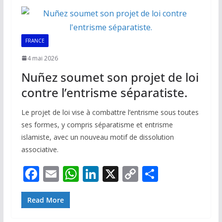
o
A
dI
Li
er
o
p
n
n
k
p
k
FRANCE
4 mai 2026
Nuñez soumet son projet de loi
contre l’entrisme séparatiste.
Le projet de loi vise à combattre l’entrisme sous toutes
ses formes, y compris séparatisme et entrisme
islamiste, avec un nouveau motif de dissolution
associative.
F
E
W
Li
X
C
P
ac
m
h
n
o
ar
e
ai
at
k
p
ta
Read More
b
l
s
e
y
g