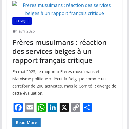
o
A
dI
Li
er
o
p
n
n
k
p
k
BELGIQUE
1 avril 2026
Frères musulmans : réaction
des services belges à un
rapport français critique
En mai 2025, le rapport « Frères musulmans et
islamisme politique » décrit la Belgique comme un
carrefour de 200 activistes, mais le Comité R diverge de
cette évaluation.
F
E
W
Li
X
C
P
ac
m
h
n
o
ar
e
ai
at
k
p
ta
Read More