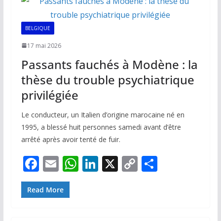
o
p
n
n
k
p
k
BELGIQUE
17 mai 2026
Passants fauchés à Modène : la
thèse du trouble psychiatrique
privilégiée
Le conducteur, un Italien d’origine marocaine né en
1995, a blessé huit personnes samedi avant d’être
arrêté après avoir tenté de fuir.
F
E
W
Li
X
C
P
ac
m
h
n
o
ar
e
ai
at
k
p
ta
Read More
b
l
s
e
y
g