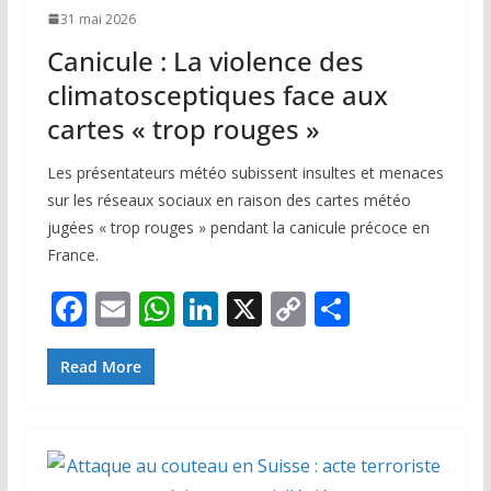
31 mai 2026
Canicule : La violence des
climatosceptiques face aux
cartes « trop rouges »
Les présentateurs météo subissent insultes et menaces
sur les réseaux sociaux en raison des cartes météo
jugées « trop rouges » pendant la canicule précoce en
France.
F
E
W
Li
X
C
P
ac
m
h
n
o
ar
e
ai
at
k
p
ta
Read More
b
l
s
e
y
g
o
A
dI
Li
er
o
p
n
n