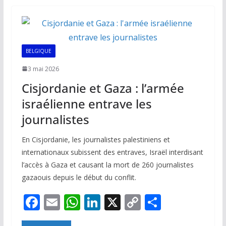
o
A
dI
Li
er
o
p
n
n
k
p
k
BELGIQUE
3 mai 2026
Cisjordanie et Gaza : l’armée
israélienne entrave les
journalistes
En Cisjordanie, les journalistes palestiniens et
internationaux subissent des entraves, Israël interdisant
l’accès à Gaza et causant la mort de 260 journalistes
gazaouis depuis le début du conflit.
F
E
W
Li
X
C
P
ac
m
h
n
o
ar