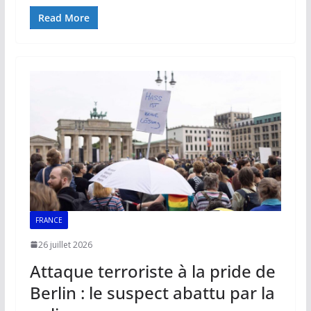
ac
m
h
n
o
ar
e
ai
at
k
p
ta
Read More
b
l
s
e
y
g
o
A
dI
Li
er
o
p
n
n
k
p
k
FRANCE
26 juillet 2026
Attaque terroriste à la pride de
Berlin : le suspect abattu par la