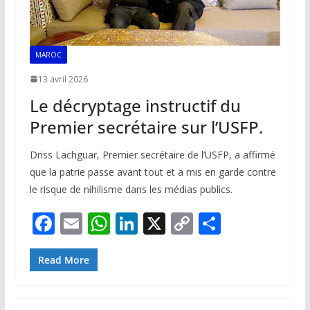
MAROC
13 avril 2026
Le décryptage instructif du
Premier secrétaire sur l’USFP.
Driss Lachguar, Premier secrétaire de l’USFP, a affirmé
que la patrie passe avant tout et a mis en garde contre
le risque de nihilisme dans les médias publics.
F
E
W
Li
X
C
P
ac
m
h
n
o
ar
e
ai
at
k
p
ta
Read More
b
l
s
e
y
g