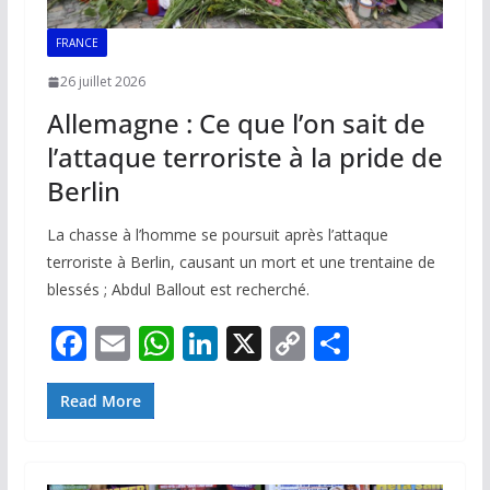
FRANCE
26 juillet 2026
Allemagne : Ce que l’on sait de
l’attaque terroriste à la pride de
Berlin
La chasse à l’homme se poursuit après l’attaque
terroriste à Berlin, causant un mort et une trentaine de
blessés ; Abdul Ballout est recherché.
F
E
W
Li
X
C
P
ac
m
h
n
o
ar
e
ai
at
k
p
ta
Read More
b
l
s
e
y
g
o
A
dI
Li
er