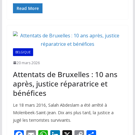
ac
m
h
n
o
ar
e
ai
at
k
p
ta
Read More
b
l
s
e
y
g
o
A
dI
Li
er
o
p
n
n
k
p
k
BELGIQUE
20 mars 2026
Attentats de Bruxelles : 10 ans
après, justice réparatrice et
bénéfices
Le 18 mars 2016, Salah Abdeslam a été arrêté à
Molenbeek-Saint-Jean. Dix ans plus tard, la justice a
jugé les terroristes survivants.
F
E
W
Li
X
C
P