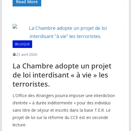
e
ai
at
k
p
ta
Read More
b
l
s
e
y
g
o
A
dI
Li
er
o
p
n
n
k
p
k
BELGIQUE
23 avril 2026
La Chambre adopte un projet
de loi interdisant « à vie » les
terroristes.
L’Office des étrangers pourra imposer une interdiction
d’entrée « à durée indéterminée » pour des individus
sans titre de séjour et inscrits dans la base T.E.R. Le
projet de loi sur la réforme du CCE est en seconde
lecture.