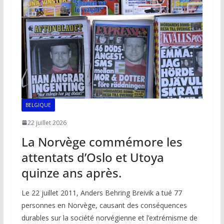
o
p
n
n
k
p
k
BELGIQUE
22 juillet 2026
La Norvège commémore les
attentats d’Oslo et Utoya
quinze ans après.
Le 22 juillet 2011, Anders Behring Breivik a tué 77
personnes en Norvège, causant des conséquences
durables sur la société norvégienne et l’extrémisme de