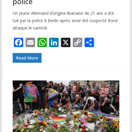
police
Un jeune Allemand d’origine libanaise de 21 ans a été
tué par la police à Berlin après avoir été suspecté d’une
attaque le samedi.
F
E
W
Li
X
C
P
ac
m
h
n
o
ar
e
ai
at
k
p
ta
Read More
b
l
s
e
y
g
o
A
dI
Li
er
o
p
n
n
k
p
k