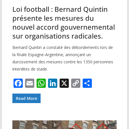
Loi football : Bernard Quintin
présente les mesures du
nouvel accord gouvernemental
sur organisations radicales.
Bernard Quintin a constaté des débordements lors de
la finale Espagne-Argentine, annonçant un
durcissement des mesures contre les 1350 personnes
interdites de stade.
F
E
W
Li
X
C
P
ac
m
h
n
o
ar
e
ai
at
k
p
ta
Read More
b
l
s
e
y
g
o
A
dI
Li
er