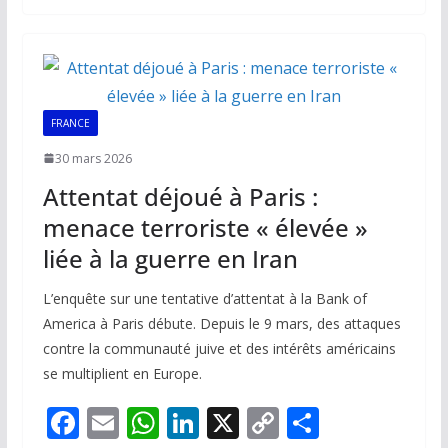
b
l
s
e
y
g
o
A
dI
Li
er
o
p
n
n
k
p
k
FRANCE
30 mars 2026
Attentat déjoué à Paris :
menace terroriste « élevée »
liée à la guerre en Iran
L’enquête sur une tentative d’attentat à la Bank of
America à Paris débute. Depuis le 9 mars, des attaques
contre la communauté juive et des intérêts américains
se multiplient en Europe.
F
E
W
Li
X
C
P