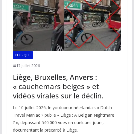
o
p
n
n
k
p
k
BELGIQUE
17 juillet 2026
Liège, Bruxelles, Anvers :
« cauchemars belges » et
vidéos virales sur le déclin.
Le 10 juillet 2026, le youtubeur néerlandais « Dutch
Travel Maniac » publie « Liège : A Belgian Nightmare
? », dépassant 540.000 vues en quelques jours,
documentant la précarité à Liège.