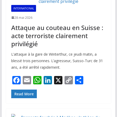
k
p
k
INTERNATIONAL
28 mai 2026
Attaque au couteau en Suisse :
acte terroriste clairement
privilégié
L’attaque à la gare de Winterthur, ce jeudi matin, a
blessé trois personnes. L’agresseur, Suisso-Turc de 31
ans, a été arrêté rapidement.
F
E
W
Li
X
C
P
ac
m
h
n
o
ar
e
ai
at
k
p
ta
Read More
b
l
s
e
y
g
o
A
dI
Li
er