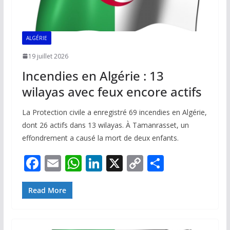
ALGÉRIE
19 juillet 2026
Incendies en Algérie : 13
wilayas avec feux encore actifs
La Protection civile a enregistré 69 incendies en Algérie,
dont 26 actifs dans 13 wilayas. À Tamanrasset, un
effondrement a causé la mort de deux enfants.
F
E
W
Li
X
C
P
ac
m
h
n
o
ar
e
ai
at
k
p
ta
Read More
b
l
s
e
y
g
o
A
dI
Li
er