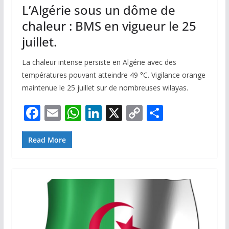
L’Algérie sous un dôme de
chaleur : BMS en vigueur le 25
juillet.
La chaleur intense persiste en Algérie avec des
températures pouvant atteindre 49 °C. Vigilance orange
maintenue le 25 juillet sur de nombreuses wilayas.
F
E
W
Li
X
C
P
ac
m
h
n
o
ar
e
ai
at
k
p
ta
Read More
b
l
s
e
y
g
o
A
dI
Li
er
o
p
n
n
k
p
k