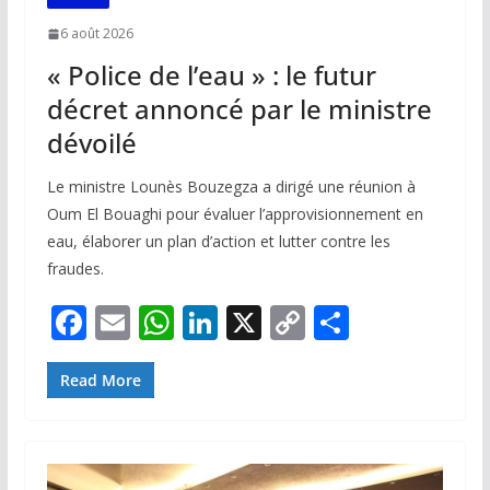
6 août 2026
« Police de l’eau » : le futur
décret annoncé par le ministre
dévoilé
Le ministre Lounès Bouzegza a dirigé une réunion à
Oum El Bouaghi pour évaluer l’approvisionnement en
eau, élaborer un plan d’action et lutter contre les
fraudes.
F
E
W
Li
X
C
P
ac
m
h
n
o
ar
e
ai
at
k
p
ta
Read More
b
l
s
e
y
g
o
A
dI
Li
er