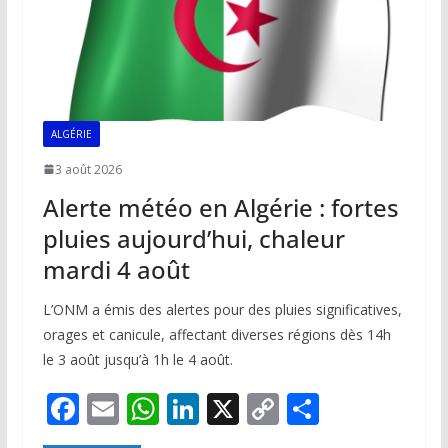
ALGÉRIE
3 août 2026
Alerte météo en Algérie : fortes
pluies aujourd’hui, chaleur
mardi 4 août
L’ONM a émis des alertes pour des pluies significatives,
orages et canicule, affectant diverses régions dès 14h
le 3 août jusqu’à 1h le 4 août.
F
E
W
Li
X
C
P
ac
m
h
n
o
ar