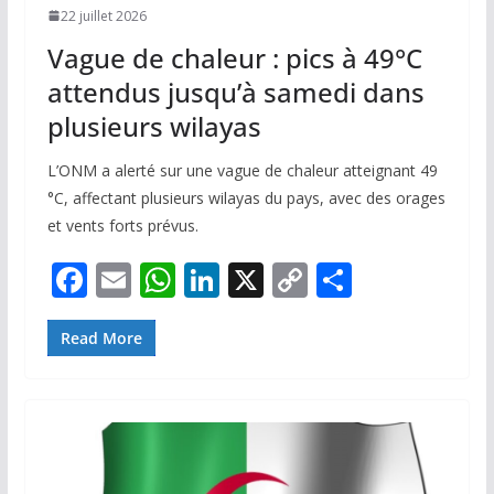
22 juillet 2026
Vague de chaleur : pics à 49°C
attendus jusqu’à samedi dans
plusieurs wilayas
L’ONM a alerté sur une vague de chaleur atteignant 49
°C, affectant plusieurs wilayas du pays, avec des orages
et vents forts prévus.
F
E
W
Li
X
C
P
ac
m
h
n
o
ar
e
ai
at
k
p
ta
Read More
b
l
s
e
y
g
o
A
dI
Li
er
o
p
n
n
k
p
k