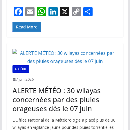
F
E
W
Li
X
C
P
ac
m
h
n
o
ar
e
ai
at
k
p
ta
Read More
b
l
s
e
y
g
o
A
dI
Li
er
o
p
n
n
k
p
k
ALGÉRIE
7 juin 2026
ALERTE MÉTÉO : 30 wilayas
concernées par des pluies
orageuses dès le 07 juin
L’Office National de la Météorologie a placé plus de 30
wilayas en vigilance jaune pour des pluies torrentielles