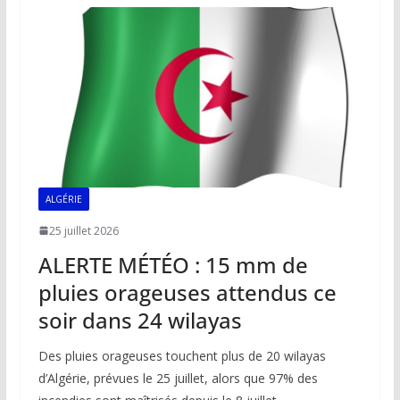
o
A
dI
Li
er
o
p
n
n
k
p
k
ALGÉRIE
25 juillet 2026
ALERTE MÉTÉO : 15 mm de
pluies orageuses attendus ce
soir dans 24 wilayas
Des pluies orageuses touchent plus de 20 wilayas
d’Algérie, prévues le 25 juillet, alors que 97% des