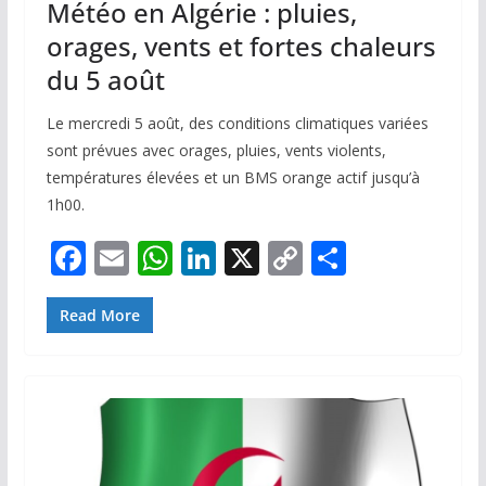
Météo en Algérie : pluies,
orages, vents et fortes chaleurs
du 5 août
Le mercredi 5 août, des conditions climatiques variées
sont prévues avec orages, pluies, vents violents,
températures élevées et un BMS orange actif jusqu’à
1h00.
F
E
W
Li
X
C
P
ac
m
h
n
o
ar
e
ai
at
k
p
ta
Read More
b
l
s
e
y
g
o
A
dI
Li
er
o
p
n
n
k
p
k