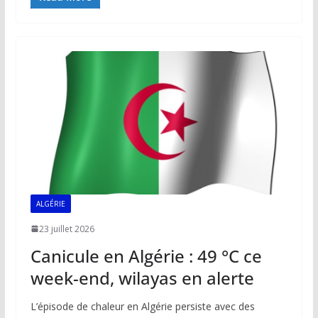
e
ai
at
k
p
ta
b
l
s
e
y
g
o
A
dI
Li
er
o
p
n
n
k
p
k
ALGÉRIE
23 juillet 2026
Canicule en Algérie : 49 °C ce
week-end, wilayas en alerte
L’épisode de chaleur en Algérie persiste avec des