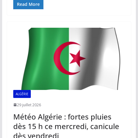
e
ai
at
k
p
ta
Read More
b
l
s
e
y
g
o
A
dI
Li
er
o
p
n
n
k
p
k
ALGÉRIE
29 juillet 2026
Météo Algérie : fortes pluies
dès 15 h ce mercredi, canicule
dès vendredi