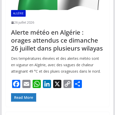
ALGÉRIE
26 juillet 2026
Alerte météo en Algérie :
orages attendus ce dimanche
26 juillet dans plusieurs wilayas
Des températures élevées et des alertes météo sont
en vigueur en Algérie, avec des vagues de chaleur
atteignant 49 °C et des pluies orageuses dans le nord.
F
E
W
Li
X
C
P
ac
m
h
n
o
ar
e
ai
at
k
p
ta
Read More
b
l
s
e
y
g