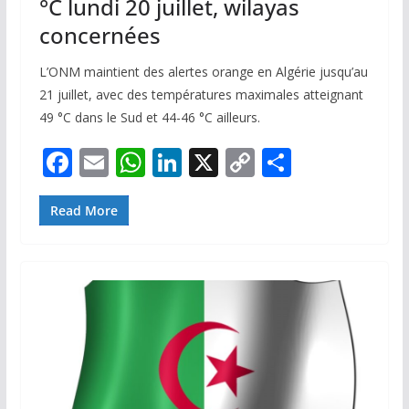
°C lundi 20 juillet, wilayas
concernées
L’ONM maintient des alertes orange en Algérie jusqu’au
21 juillet, avec des températures maximales atteignant
49 °C dans le Sud et 44-46 °C ailleurs.
F
E
W
Li
X
C
P
ac
m
h
n
o
ar
e
ai
at
k
p
ta
Read More
b
l
s
e
y
g
o
A
dI
Li
er
o
p
n
n
k
p
k