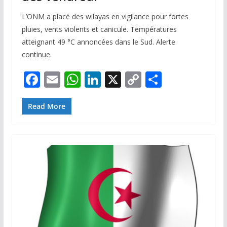
L’ONM a placé des wilayas en vigilance pour fortes
pluies, vents violents et canicule. Températures
atteignant 49 °C annoncées dans le Sud. Alerte
continue.
F
E
W
Li
X
C
P
ac
m
h
n
o
ar
e
ai
at
k
p
ta
Read More
b
l
s
e
y
g
o
A
dI
Li
er
o
p
n
n
k
p
k