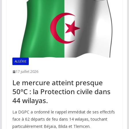
o
p
n
n
k
p
k
ALGÉRIE
17 juillet 2026
Le mercure atteint presque
50°C : la Protection civile dans
44 wilayas.
La DGPC a ordonné le rappel immédiat de ses effectifs
face à 62 départs de feu dans 14 wilayas, touchant
particulièrement Béjaïa, Blida et Tlemcen.