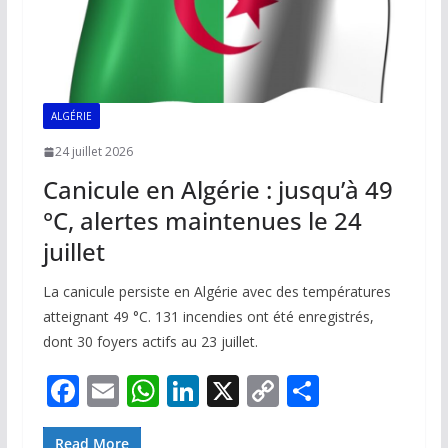
ALGÉRIE
24 juillet 2026
Canicule en Algérie : jusqu’à 49
°C, alertes maintenues le 24
juillet
La canicule persiste en Algérie avec des températures
atteignant 49 °C. 131 incendies ont été enregistrés,
dont 30 foyers actifs au 23 juillet.
F
E
W
Li
X
C
P
ac
m
h
n
o
ar
Read More