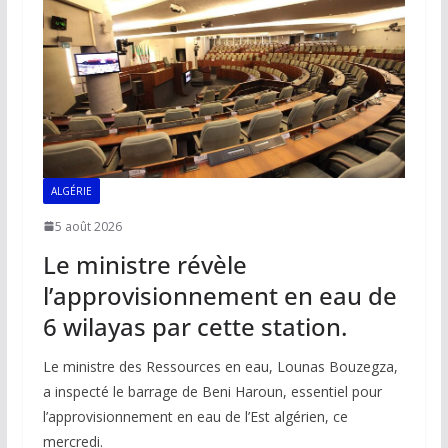
o
p
n
n
k
p
k
ALGÉRIE
5 août 2026
Le ministre révèle
l’approvisionnement en eau de
6 wilayas par cette station.
Le ministre des Ressources en eau, Lounas Bouzegza,
a inspecté le barrage de Beni Haroun, essentiel pour
l’approvisionnement en eau de l’Est algérien, ce
mercredi.