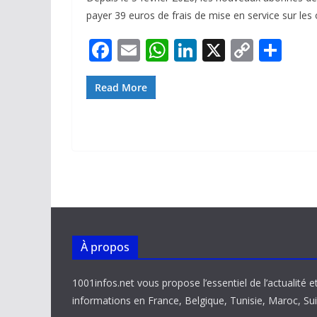
payer 39 euros de frais de mise en service sur les 
F
E
W
Li
X
C
P
ac
m
h
n
o
ar
e
ai
at
k
p
ta
Read More
b
l
s
e
y
g
o
A
dI
Li
er
o
p
n
n
k
p
k
À propos
1001infos.net vous propose l’essentiel de l’actualité e
informations en France, Belgique, Tunisie, Maroc, Sui