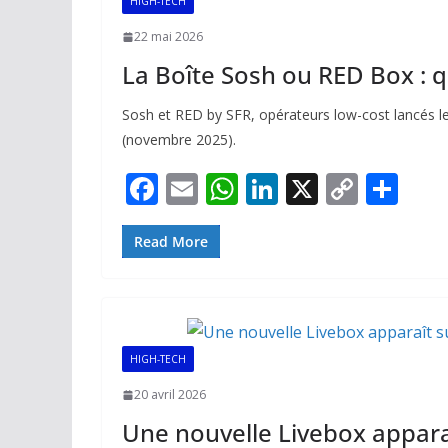
HIGH-TECH
22 mai 2026
La Boîte Sosh ou RED Box : qu
Sosh et RED by SFR, opérateurs low-cost lancés le
(novembre 2025).
F
E
W
Li
X
C
P
ac
m
h
n
o
ar
e
ai
at
k
p
ta
Read More
b
l
s
e
y
g
o
A
dI
Li
er
o
p
n
n
HIGH-TECH
k
p
k
20 avril 2026
Une nouvelle Livebox apparaî