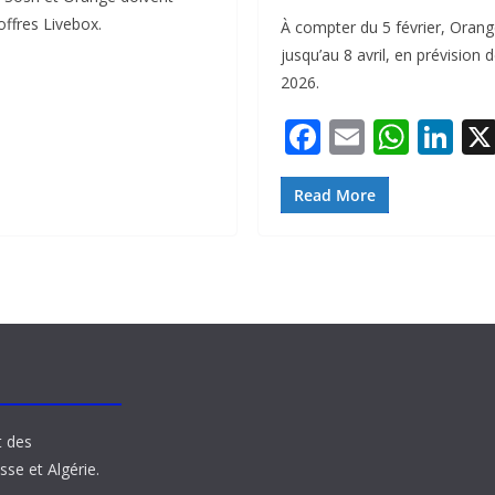
offres Livebox.
À compter du 5 février, Orang
jusqu’au 8 avril, en prévision 
2026.
F
E
W
Li
ac
m
h
n
e
ai
at
k
Read More
b
l
s
e
o
A
dI
o
p
n
k
p
t des
sse et Algérie.