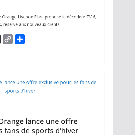
fre Orange Livebox Fibre propose le décodeur TV 6,
 réservé aux nouveaux clients.
X
C
P
o
ar
p
ta
y
g
Li
er
n
k
 Orange lance une offre
s fans de sports d’hiver