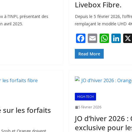
Livebox Fibre.
x à l’INPI, présentant des
Depuis le 5 février 2026, l’of
n avril 2025.
remplaçant le modèle UHD 4K,
F
E
W
Li
ac
m
h
n
e
ai
at
k
Read More
b
l
s
e
o
A
dI
o
p
n
k
p
HIGH-TECH
5 février 2026
 sur les forfaits
JO d’hiver 2026 :
exclusive pour le
e Sosh et Orange doivent