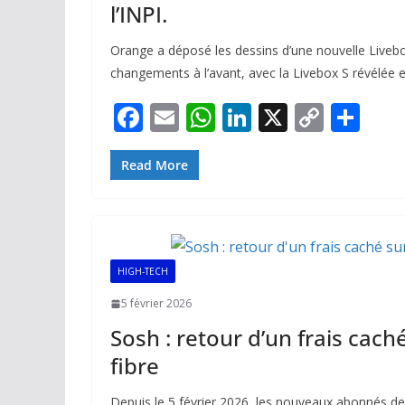
l’INPI.
Orange a déposé les dessins d’une nouvelle Livebo
changements à l’avant, avec la Livebox S révélée e
F
E
W
Li
X
C
P
ac
m
h
n
o
ar
e
ai
at
k
p
ta
Read More
b
l
s
e
y
g
o
A
dI
Li
er
o
p
n
n
HIGH-TECH
k
p
k
5 février 2026
Sosh : retour d’un frais caché
fibre
Depuis le 5 février 2026, les nouveaux abonnés d