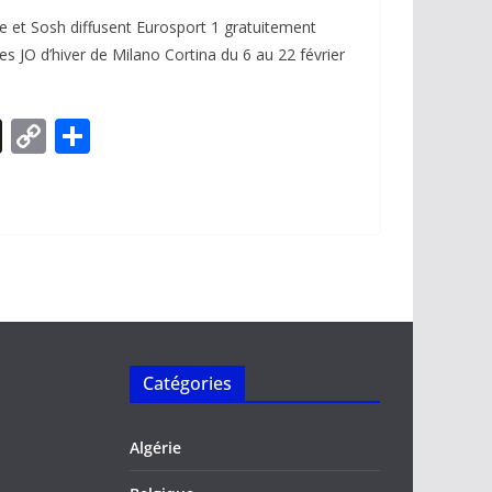
e et Sosh diffusent Eurosport 1 gratuitement
des JO d’hiver de Milano Cortina du 6 au 22 février
X
C
P
o
ar
p
ta
y
g
Li
er
n
k
Catégories
Algérie