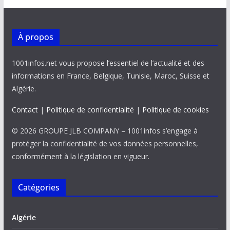
o
p
n
n
k
p
k
À propos
1001infos.net vous propose l’essentiel de l’actualité et des
informations en France, Belgique, Tunisie, Maroc, Suisse et
Algérie.
Contact
|
Politique de confidentialité
|
Politique de cookies
© 2026 GROUPE JLB COMPANY – 1001infos s’engage à
protéger la confidentialité de vos données personnelles,
conformément à la législation en vigueur.
Catégories
Algérie