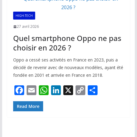
HIGH-TECH
27 avril 2026
Quel smartphone Oppo ne pas
choisir en 2026 ?
Oppo a cessé ses activités en France en 2023, puis a
décidé de revenir avec de nouveaux modèles, ayant été
fondée en 2001 et arrivée en France en 2018.
F
E
W
Li
X
C
P
ac
m
h
n
o
ar
e
ai
at
k
p
ta
Read More
b
l
s
e
y
g
o
A
dI
Li
er