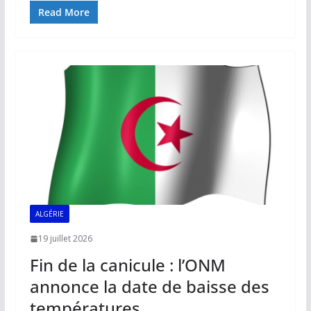
e
ai
at
k
p
ta
Read More
b
l
s
e
y
g
o
A
dI
Li
er
o
p
n
n
k
p
k
ALGÉRIE
19 juillet 2026
Fin de la canicule : l’ONM
annonce la date de baisse des
températures