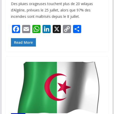
Des pluies orageuses touchent plus de 20 wilayas
d’Algérie, prévues le 25 juillet, alors que 97% des
incendies sont maîtrisés depuis le 8 juillet.
F
E
W
Li
X
C
P
ac
m
h
n
o
ar
e
ai
at
k
p
ta
Read More
b
l
s
e
y
g
o
A
dI
Li
er
o
p
n
n
k
p
k