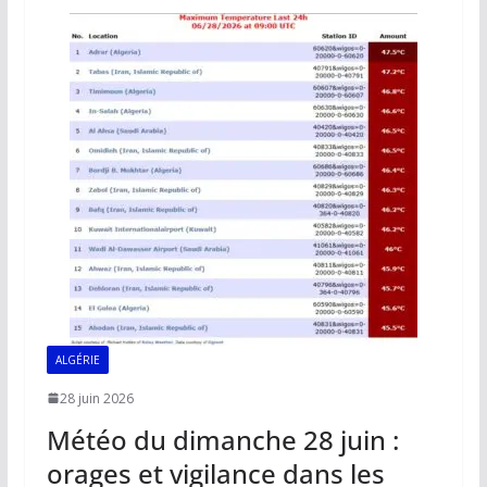
o
A
dI
Li
er
o
p
n
n
k
p
k
ALGÉRIE
28 juin 2026
Météo du dimanche 28 juin :
orages et vigilance dans les