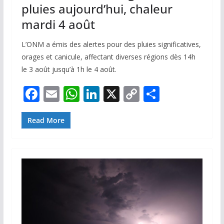
pluies aujourd’hui, chaleur
mardi 4 août
L’ONM a émis des alertes pour des pluies significatives,
orages et canicule, affectant diverses régions dès 14h
le 3 août jusqu’à 1h le 4 août.
F
E
W
Li
X
C
P
ac
m
h
n
o
ar
e
ai
at
k
p
ta
Read More
b
l
s
e
y
g
o
A
dI
Li
er
o
p
n
n
k
p
k