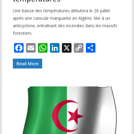
Une baisse des températures débutera le 26 juillet
après une canicule marquante en Algérie, liée à un
anticyclone, entraînant des incendies dans les massifs
forestiers.
F
E
W
Li
X
C
P
ac
m
h
n
o
ar
e
ai
at
k
p
ta
Read More
b
l
s
e
y
g
o
A
dI
Li
er
o
p
n
n
k
p
k