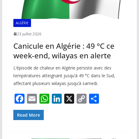
ALGÉRIE
23 juillet 2026
Canicule en Algérie : 49 °C ce
week-end, wilayas en alerte
L’épisode de chaleur en Algérie persiste avec des
températures atteignant jusqu’à 49 °C dans le Sud,
affectant plusieurs wilayas jusqu’à samedi.
F
E
W
Li
X
C
P
ac
m
h
n
o
ar
e
ai
at
k
p
ta
Read More
b
l
s
e
y
g
o
A
dI
Li
er