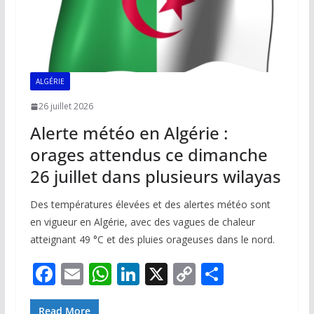
ALGÉRIE
26 juillet 2026
Alerte météo en Algérie :
orages attendus ce dimanche
26 juillet dans plusieurs wilayas
Des températures élevées et des alertes météo sont
en vigueur en Algérie, avec des vagues de chaleur
atteignant 49 °C et des pluies orageuses dans le nord.
F
E
W
Li
X
C
P
ac
m
h
n
o
ar
Read More