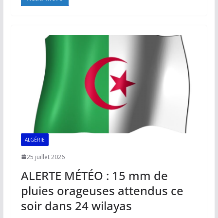
e
ai
at
k
p
ta
b
l
s
e
y
g
o
A
dI
Li
er
o
p
n
n
k
p
k
ALGÉRIE
25 juillet 2026
ALERTE MÉTÉO : 15 mm de
pluies orageuses attendus ce
soir dans 24 wilayas