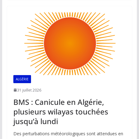
b
l
s
e
y
g
o
A
dI
Li
er
o
p
n
n
k
p
k
ALGÉRIE
31 juillet 2026
BMS : Canicule en Algérie,
plusieurs wilayas touchées
jusqu’à lundi
Des perturbations météorologiques sont attendues en