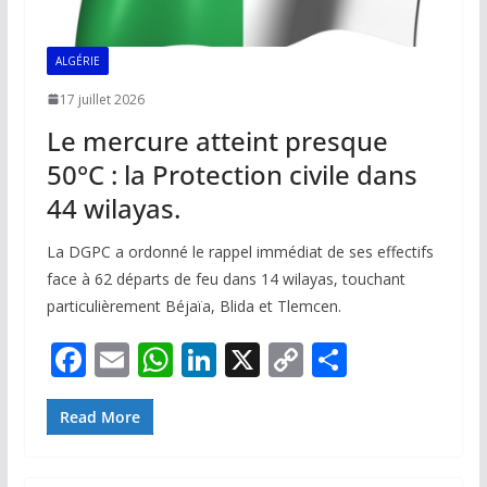
ALGÉRIE
17 juillet 2026
Le mercure atteint presque
50°C : la Protection civile dans
44 wilayas.
La DGPC a ordonné le rappel immédiat de ses effectifs
face à 62 départs de feu dans 14 wilayas, touchant
particulièrement Béjaïa, Blida et Tlemcen.
F
E
W
Li
X
C
P
ac
m
h
n
o
ar
e
ai
at
k
p
ta
Read More
b
l
s
e
y
g