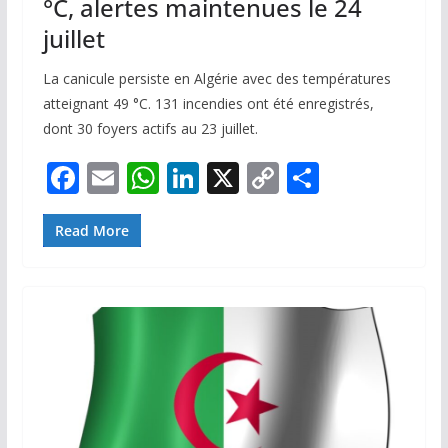
°C, alertes maintenues le 24
juillet
La canicule persiste en Algérie avec des températures
atteignant 49 °C. 131 incendies ont été enregistrés,
dont 30 foyers actifs au 23 juillet.
F
E
W
Li
X
C
P
ac
m
h
n
o
ar
e
ai
at
k
p
ta
Read More
b
l
s
e
y
g
o
A
dI
Li
er
o
p
n
n
k
p
k