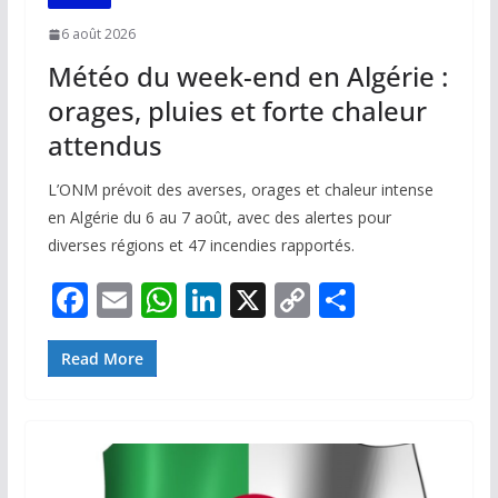
6 août 2026
Météo du week-end en Algérie :
orages, pluies et forte chaleur
attendus
L’ONM prévoit des averses, orages et chaleur intense
en Algérie du 6 au 7 août, avec des alertes pour
diverses régions et 47 incendies rapportés.
F
E
W
Li
X
C
P
ac
m
h
n
o
ar
e
ai
at
k
p
ta
Read More
b
l
s
e
y
g
o
A
dI
Li
er
o
p
n
n