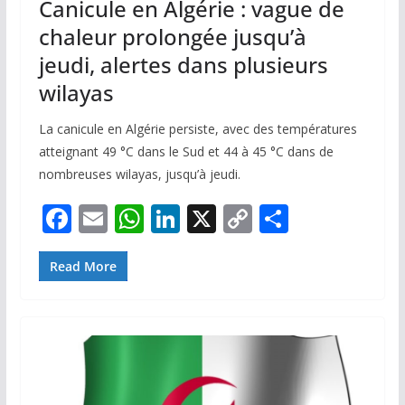
Canicule en Algérie : vague de
chaleur prolongée jusqu’à
jeudi, alertes dans plusieurs
wilayas
La canicule en Algérie persiste, avec des températures
atteignant 49 °C dans le Sud et 44 à 45 °C dans de
nombreuses wilayas, jusqu’à jeudi.
F
E
W
Li
X
C
P
ac
m
h
n
o
ar
e
ai
at
k
p
ta
Read More
b
l
s
e
y
g
o
A
dI
Li
er
o
p
n
n
k
p
k