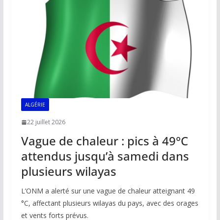
o
p
n
n
k
p
k
ALGÉRIE
22 juillet 2026
Vague de chaleur : pics à 49°C
attendus jusqu’à samedi dans
plusieurs wilayas
L’ONM a alerté sur une vague de chaleur atteignant 49
°C, affectant plusieurs wilayas du pays, avec des orages
et vents forts prévus.