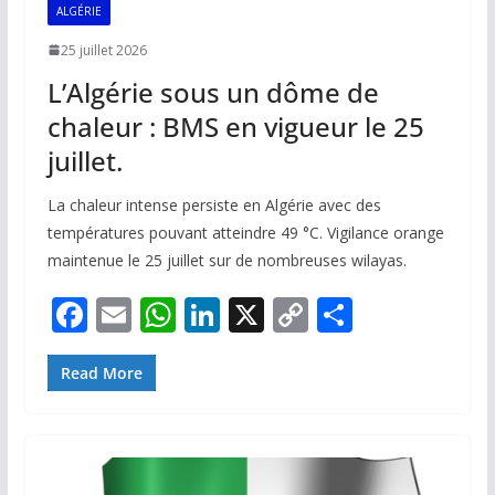
ALGÉRIE
25 juillet 2026
L’Algérie sous un dôme de
chaleur : BMS en vigueur le 25
juillet.
La chaleur intense persiste en Algérie avec des
températures pouvant atteindre 49 °C. Vigilance orange
maintenue le 25 juillet sur de nombreuses wilayas.
F
E
W
Li
X
C
P
ac
m
h
n
o
ar
e
ai
at
k
p
ta
Read More
b
l
s
e
y
g
o
A
dI
Li
er
o
p
n
n