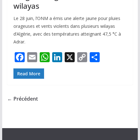
wilayas
Le 28 juin, l’ONM a émis une alerte jaune pour pluies
orageuses et vents violents dans plusieurs wilayas
d’Algérie, avec des températures atteignant 47,5 °C à
Adrar.
F
E
W
Li
X
C
P
ac
m
h
n
o
ar
e
ai
at
k
p
ta
Read More
b
l
s
e
y
g
o
A
dI
Li
er
← Précédent
o
p
n
n
k
p
k