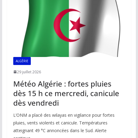
o
p
n
n
k
p
k
ALGÉRIE
29 juillet 2026
Météo Algérie : fortes pluies
dès 15 h ce mercredi, canicule
dès vendredi
L’ONM a placé des wilayas en vigilance pour fortes
pluies, vents violents et canicule. Températures
atteignant 49 °C annoncées dans le Sud. Alerte