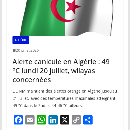
ALGÉRIE
20 juillet 2026
Alerte canicule en Algérie : 49
°C lundi 20 juillet, wilayas
concernées
L’ONM maintient des alertes orange en Algérie jusqu’au
21 juillet, avec des températures maximales atteignant
49 °C dans le Sud et 44-46 °C ailleurs.
F
E
W
Li
X
C
P
ac
m
h
n
o
ar