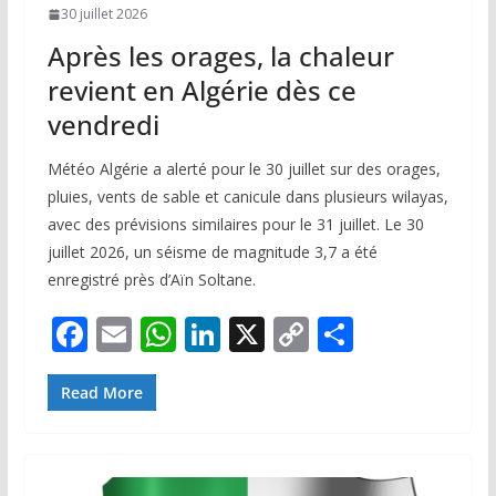
30 juillet 2026
Après les orages, la chaleur
revient en Algérie dès ce
vendredi
Météo Algérie a alerté pour le 30 juillet sur des orages,
pluies, vents de sable et canicule dans plusieurs wilayas,
avec des prévisions similaires pour le 31 juillet. Le 30
juillet 2026, un séisme de magnitude 3,7 a été
enregistré près d’Aïn Soltane.
F
E
W
Li
X
C
P
ac
m
h
n
o
ar
e
ai
at
k
p
ta
Read More
b
l
s
e
y
g
o
A
dI
Li
er