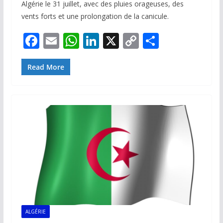
Algérie le 31 juillet, avec des pluies orageuses, des
vents forts et une prolongation de la canicule.
F
E
W
Li
X
C
P
ac
m
h
n
o
ar
e
ai
at
k
p
ta
Read More
b
l
s
e
y
g
o
A
dI
Li
er
o
p
n
n
k
p
k
ALGÉRIE