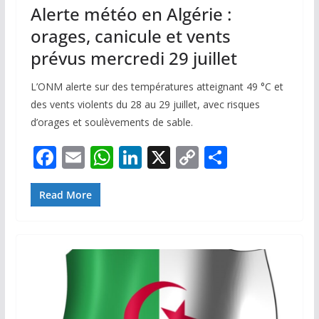
Alerte météo en Algérie :
orages, canicule et vents
prévus mercredi 29 juillet
L’ONM alerte sur des températures atteignant 49 °C et
des vents violents du 28 au 29 juillet, avec risques
d’orages et soulèvements de sable.
F
E
W
Li
X
C
P
ac
m
h
n
o
ar
e
ai
at
k
p
ta
Read More
b
l
s
e
y
g
o
A
dI
Li
er
o
p
n
n
k
p
k