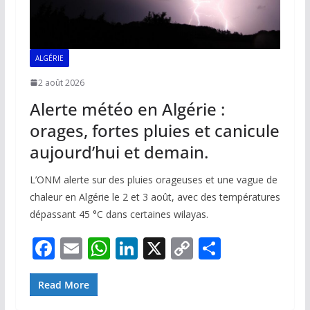
ALGÉRIE
2 août 2026
Alerte météo en Algérie :
orages, fortes pluies et canicule
aujourd’hui et demain.
L’ONM alerte sur des pluies orageuses et une vague de
chaleur en Algérie le 2 et 3 août, avec des températures
dépassant 45 °C dans certaines wilayas.
F
E
W
Li
X
C
P
ac
m
h
n
o
ar
e
ai
at
k
p
ta
Read More