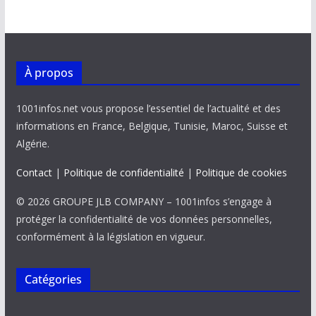
o
A
dI
Li
er
o
p
n
n
k
p
k
À propos
1001infos.net vous propose l’essentiel de l’actualité et des
informations en France, Belgique, Tunisie, Maroc, Suisse et
Algérie.
Contact
|
Politique de confidentialité
|
Politique de cookies
© 2026 GROUPE JLB COMPANY – 1001infos s’engage à
protéger la confidentialité de vos données personnelles,
conformément à la législation en vigueur.
Catégories