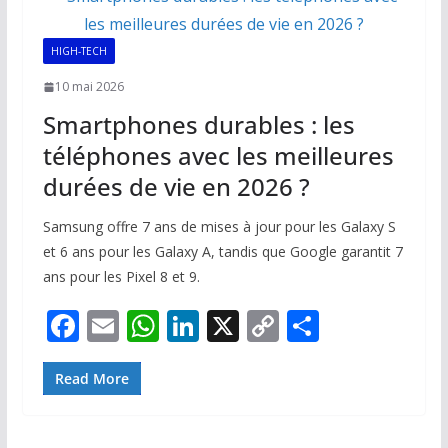
HIGH-TECH
10 mai 2026
Smartphones durables : les
téléphones avec les meilleures
durées de vie en 2026 ?
Samsung offre 7 ans de mises à jour pour les Galaxy S
et 6 ans pour les Galaxy A, tandis que Google garantit 7
ans pour les Pixel 8 et 9.
F
E
W
Li
X
C
P
ac
m
h
n
o
ar
e
ai
at
k
p
ta
Read More
b
l
s
e
y
g