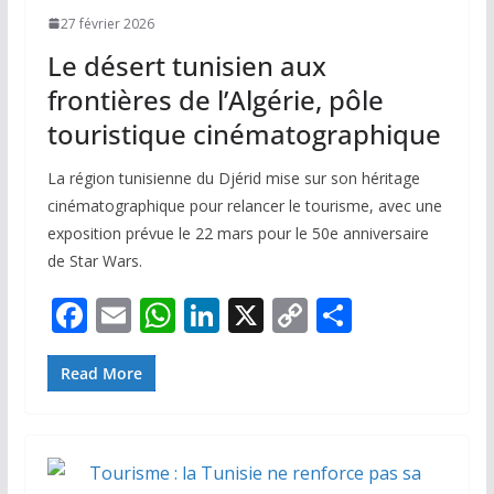
27 février 2026
Le désert tunisien aux
frontières de l’Algérie, pôle
touristique cinématographique
La région tunisienne du Djérid mise sur son héritage
cinématographique pour relancer le tourisme, avec une
exposition prévue le 22 mars pour le 50e anniversaire
de Star Wars.
F
E
W
Li
X
C
P
ac
m
h
n
o
ar
e
ai
at
k
p
ta
Read More
b
l
s
e
y
g
o
A
dI
Li
er
o
p
n
n