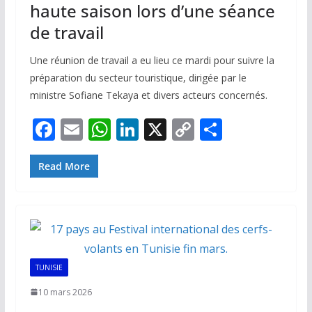
haute saison lors d’une séance
de travail
Une réunion de travail a eu lieu ce mardi pour suivre la
préparation du secteur touristique, dirigée par le
ministre Sofiane Tekaya et divers acteurs concernés.
F
E
W
Li
X
C
P
ac
m
h
n
o
ar
e
ai
at
k
p
ta
Read More
b
l
s
e
y
g
o
A
dI
Li
er
o
p
n
n
k
p
k
TUNISIE
10 mars 2026