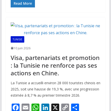
e
ai
at
k
p
ta
Read More
b
l
s
e
y
g
o
A
dI
Li
er
o
p
n
n
k
p
k
TUNISIE
10 juin 2026
Visa, partenariats et promotion
: la Tunisie ne renforce pas ses
actions en Chine.
La Tunisie a accueilli environ 28 000 touristes chinois en
2025, soit une hausse de 19,3 %, avec une progression
estimée à 8,7 % au premier trimestre 2026.
F
E
W
Li
X
C
P