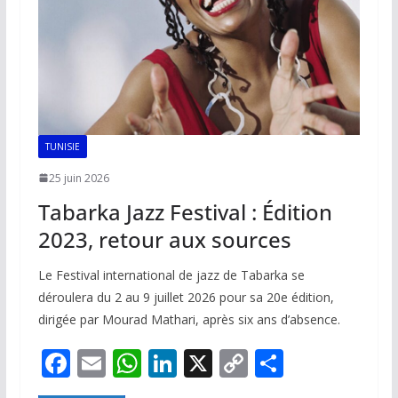
k
p
k
TUNISIE
25 juin 2026
Tabarka Jazz Festival : Édition
2023, retour aux sources
Le Festival international de jazz de Tabarka se
déroulera du 2 au 9 juillet 2026 pour sa 20e édition,
dirigée par Mourad Mathari, après six ans d’absence.
F
E
W
Li
X
C
P
ac
m
h
n
o
ar