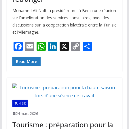
Mohamed Ali Nafti a présidé mardi à Berlin une réunion
sur l’amélioration des services consulaires, avec des
discussions sur la coopération bilatérale entre la Tunisie
et l’Allemagne.
F
E
W
Li
X
C
P
ac
m
h
n
o
ar
e
ai
at
k
p
ta
Read More
b
l
s
e
y
g
o
A
dI
Li
er
o
p
n
n
k
p
k
TUNISIE
24 mars 2026
Tourisme : préparation pour la