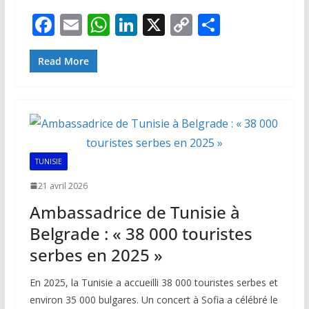
F
E
W
Li
X
C
P
ac
m
h
n
o
ar
e
ai
at
k
p
ta
Read More
b
l
s
e
y
g
o
A
dI
Li
er
o
p
n
n
k
p
k
TUNISIE
21 avril 2026
Ambassadrice de Tunisie à
Belgrade : « 38 000 touristes
serbes en 2025 »
En 2025, la Tunisie a accueilli 38 000 touristes serbes et
environ 35 000 bulgares. Un concert à Sofia a célébré le