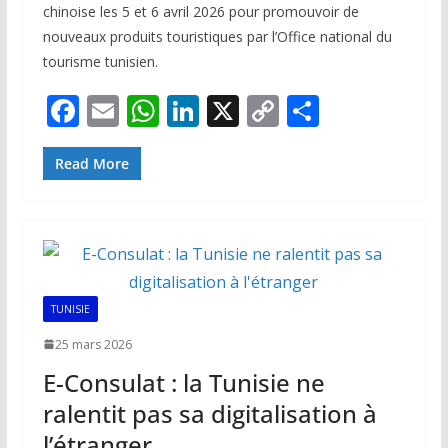
chinoise les 5 et 6 avril 2026 pour promouvoir de
nouveaux produits touristiques par l’Office national du
tourisme tunisien.
F
E
W
Li
X
C
P
ac
m
h
n
o
ar
e
ai
at
k
p
ta
Read More
b
l
s
e
y
g
o
A
dI
Li
er
o
p
n
n
k
p
k
TUNISIE
25 mars 2026
E-Consulat : la Tunisie ne
ralentit pas sa digitalisation à
l’étranger