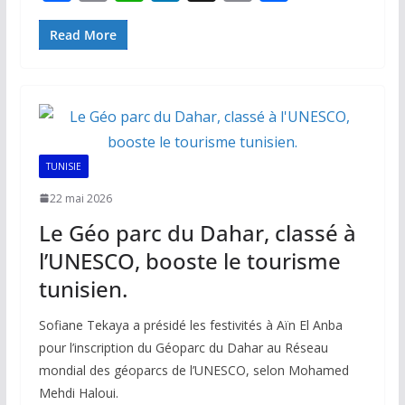
ac
m
h
n
o
ar
e
ai
at
k
p
ta
Read More
b
l
s
e
y
g
o
A
dI
Li
er
o
p
n
n
k
p
k
TUNISIE
22 mai 2026
Le Géo parc du Dahar, classé à
l’UNESCO, booste le tourisme
tunisien.
Sofiane Tekaya a présidé les festivités à Aïn El Anba
pour l’inscription du Géoparc du Dahar au Réseau
mondial des géoparcs de l’UNESCO, selon Mohamed
Mehdi Haloui.