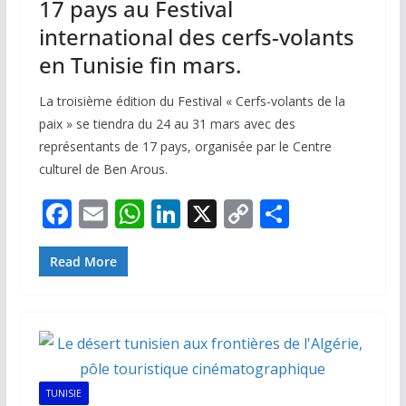
17 pays au Festival
international des cerfs-volants
en Tunisie fin mars.
La troisième édition du Festival « Cerfs-volants de la
paix » se tiendra du 24 au 31 mars avec des
représentants de 17 pays, organisée par le Centre
culturel de Ben Arous.
F
E
W
Li
X
C
P
ac
m
h
n
o
ar
e
ai
at
k
p
ta
Read More
b
l
s
e
y
g
o
A
dI
Li
er
o
p
n
n
k
p
k
TUNISIE