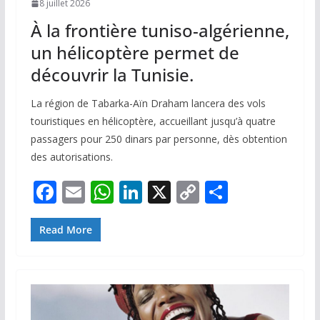
8 juillet 2026
À la frontière tuniso-algérienne,
un hélicoptère permet de
découvrir la Tunisie.
La région de Tabarka-Aïn Draham lancera des vols
touristiques en hélicoptère, accueillant jusqu’à quatre
passagers pour 250 dinars par personne, dès obtention
des autorisations.
F
E
W
Li
X
C
P
ac
m
h
n
o
ar
e
ai
at
k
p
ta
Read More
b
l
s
e
y
g
o
A
dI
Li
er
o
p
n
n