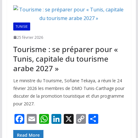
o
A
dI
Li
er
o
p
n
n
k
p
k
TUNISIE
25 février 2026
Tourisme : se préparer pour «
Tunis, capitale du tourisme
arabe 2027 »
Le ministre du Tourisme, Sofiane Tekaya, a réuni le 24
février 2026 les membres de DMO Tunis-Carthage pour
discuter de la promotion touristique et d’un programme
pour 2027.
F
E
W
Li
X
C
P
ac
m
h
n
o
ar
Read More