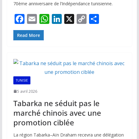
70ème anniversaire de l’Indépendance tunisienne.
F
E
W
Li
X
C
P
ac
m
h
n
o
ar
e
ai
at
k
p
ta
Read More
b
l
s
e
y
g
o
A
dI
Li
er
o
p
n
n
k
p
k
TUNISIE
5 avril 2026
Tabarka ne séduit pas le
marché chinois avec une
promotion ciblée
La région Tabarka–Aïn Draham recevra une délégation