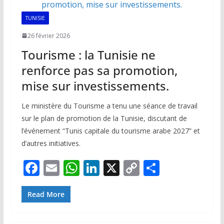
k
p
k
TUNISIE
26 février 2026
Tourisme : la Tunisie ne
renforce pas sa promotion,
mise sur investissements.
Le ministère du Tourisme a tenu une séance de travail
sur le plan de promotion de la Tunisie, discutant de
l’événement “Tunis capitale du tourisme arabe 2027” et
d’autres initiatives.
F
E
W
Li
X
C
P
ac
m
h
n
o
ar
e
ai
at
k
p
ta
Read More
b
l
s
e
y
g