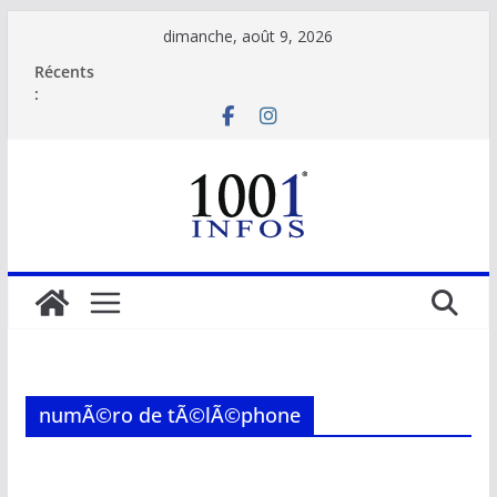
Passer
dimanche, août 9, 2026
au
Récents
contenu
:
numÃ©ro de tÃ©lÃ©phone