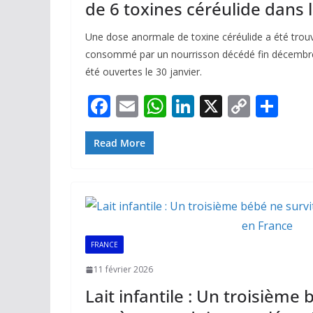
de 6 toxines céréulide dans le
Une dose anormale de toxine céréulide a été trouvé
consommé par un nourrisson décédé fin décembre
été ouvertes le 30 janvier.
F
E
W
Li
X
C
P
ac
m
h
n
o
ar
e
ai
at
k
p
ta
Read More
b
l
s
e
y
g
o
A
dI
Li
er
o
p
n
n
k
p
k
FRANCE
11 février 2026
Lait infantile : Un troisième 