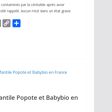
 contaminés par la céréulide après avoir
stlé rappelé. Aucun n’est dans un état grave.
X
C
P
o
ar
p
ta
y
g
Li
er
n
k
fantile Popote et Babybio en