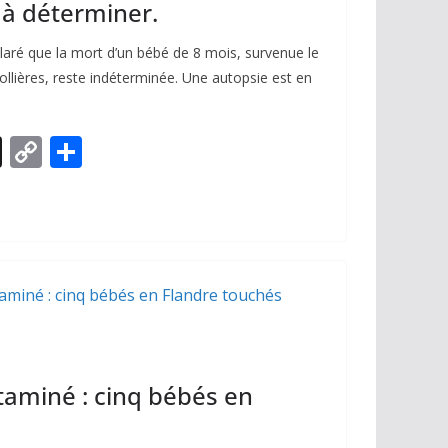
 à déterminer.
aré que la mort d’un bébé de 8 mois, survenue le
ollières, reste indéterminée. Une autopsie est en
X
C
P
o
ar
p
ta
y
g
Li
er
n
k
ntaminé : cinq bébés en