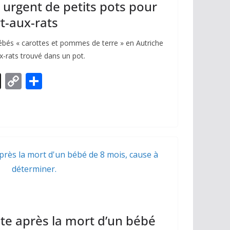
 urgent de petits pots pour
t-aux-rats
ébés « carottes et pommes de terre » en Autriche
x-rats trouvé dans un pot.
X
C
P
o
ar
p
ta
y
g
Li
er
n
k
te après la mort d’un bébé