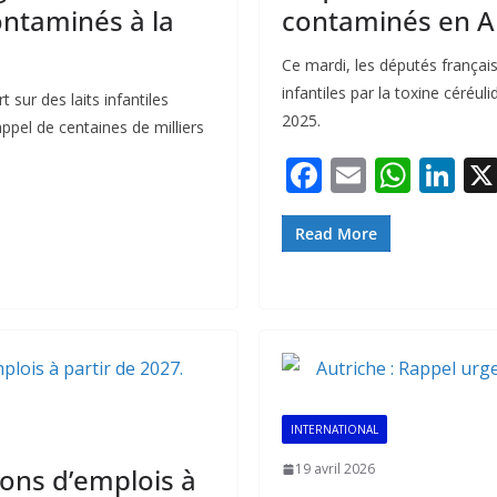
contaminés à la
contaminés en A
Ce mardi, les députés français
infantiles par la toxine céréu
 sur des laits infantiles
2025.
appel de centaines de milliers
F
E
W
Li
ac
m
h
n
e
ai
at
k
Read More
b
l
s
e
o
A
dI
o
p
n
k
p
INTERNATIONAL
19 avril 2026
ions d’emplois à