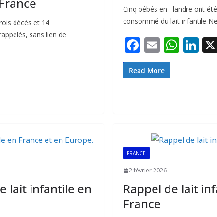
 France
Cinq bébés en Flandre ont été
consommé du lait infantile Ne
trois décès et 14
 rappelés, sans lien de
F
E
W
Li
ac
m
h
n
e
ai
at
k
Read More
b
l
s
e
o
A
dI
o
p
n
k
p
FRANCE
2 février 2026
 lait infantile en
Rappel de lait in
France