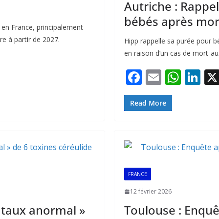
Autriche : Rappel
bébés après mor
 en France, principalement
e à partir de 2027.
Hipp rappelle sa purée pour b
en raison d’un cas de mort-au
F
E
W
Li
ac
m
h
n
e
ai
at
k
Read More
b
l
s
e
o
A
dI
o
p
n
k
p
FRANCE
12 février 2026
 taux anormal »
Toulouse : Enquê