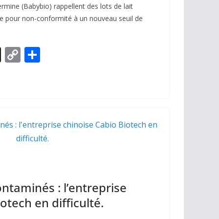
mine (Babybio) rappellent des lots de lait
ce pour non-conformité à un nouveau seuil de
X
C
P
o
ar
p
ta
y
g
Li
er
n
k
contaminés : l’entreprise
otech en difficulté.