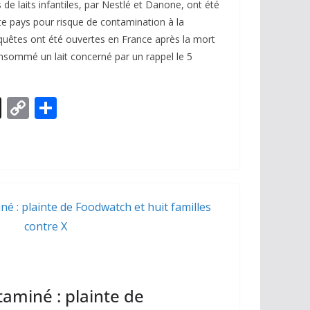
de laits infantiles, par Nestlé et Danone, ont été
te pays pour risque de contamination à la
enquêtes ont été ouvertes en France après la mort
nsommé un lait concerné par un rappel le 5
X
C
P
o
ar
p
ta
y
g
Li
er
n
k
ntaminé : plainte de