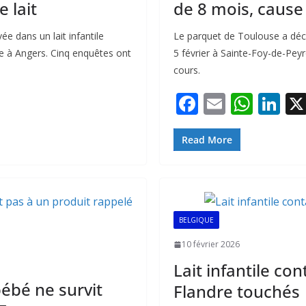
 lait
de 8 mois, cause
e dans un lait infantile
Le parquet de Toulouse a décl
 à Angers. Cinq enquêtes ont
5 février à Sainte-Foy-de-Peyr
cours.
F
E
W
Li
ac
m
h
n
e
ai
at
k
Read More
b
l
s
e
o
A
dI
o
p
n
BELGIQUE
k
p
10 février 2026
Lait infantile co
bébé ne survit
Flandre touchés