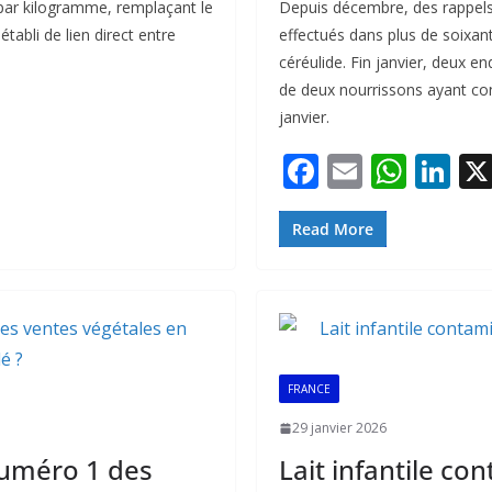
 par kilogramme, remplaçant le
Depuis décembre, des rappels 
tabli de lien direct entre
effectués dans plus de soixan
céréulide. Fin janvier, deux 
de deux nourrissons ayant co
janvier.
F
E
W
Li
ac
m
h
n
e
ai
at
k
Read More
b
l
s
e
o
A
dI
o
p
n
k
p
FRANCE
29 janvier 2026
numéro 1 des
Lait infantile co