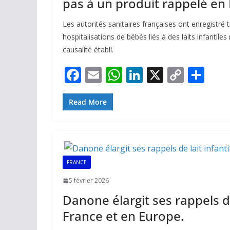
pas à un produit rappelé en
Les autorités sanitaires françaises ont enregistré 
hospitalisations de bébés liés à des laits infantiles
causalité établi.
F
E
W
Li
X
C
P
ac
m
h
n
o
ar
e
ai
at
k
p
ta
Read More
b
l
s
e
y
g
o
A
dI
Li
er
o
p
n
n
FRANCE
k
p
k
5 février 2026
Danone élargit ses rappels de
France et en Europe.