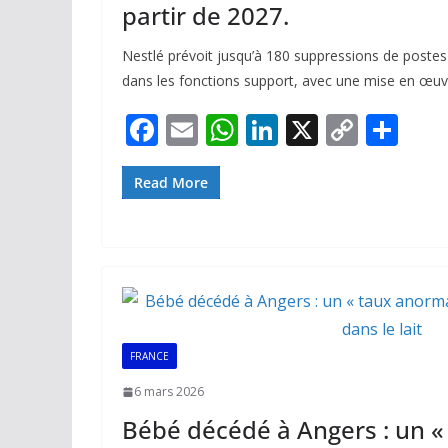
partir de 2027.
Nestlé prévoit jusqu’à 180 suppressions de postes
dans les fonctions support, avec une mise en œuvr
F
E
W
Li
X
C
P
ac
m
h
n
o
ar
e
ai
at
k
p
ta
Read More
b
l
s
e
y
g
o
A
dI
Li
er
o
p
n
n
k
p
k
FRANCE
6 mars 2026
Bébé décédé à Angers : un «