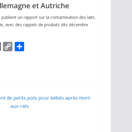
llemagne et Autriche
 publient un rapport sur la contamination des laits
lide, avec des rappels de produits dès décembre
X
C
P
o
ar
p
ta
y
g
Li
er
n
k