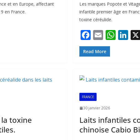
ance et en Europe, affectant
Les marques Popote et Vitager
19 en France.
infantile premier âge en Fran
toxine céréulide.
F
E
W
Li
ac
m
h
n
e
ai
at
k
Read More
b
l
s
e
o
A
dI
o
p
n
k
p
FRANCE
30 janvier 2026
 la toxine
Laits infantiles 
iles.
chinoise Cabio Bi