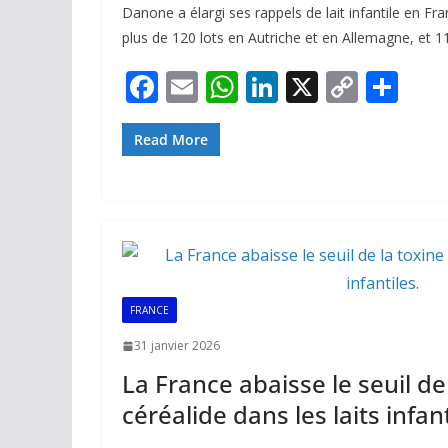
Danone a élargi ses rappels de lait infantile en Fr
plus de 120 lots en Autriche et en Allemagne, et 1
F
E
W
Li
X
C
P
ac
m
h
n
o
ar
e
ai
at
k
p
ta
Read More
b
l
s
e
y
g
o
A
dI
Li
er
o
p
n
n
k
p
k
FRANCE
31 janvier 2026
La France abaisse le seuil de
céréalide dans les laits infant