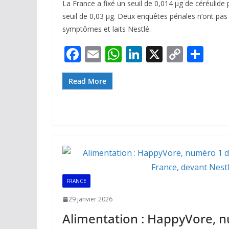
La France a fixé un seuil de 0,014 μg de céréulide
seuil de 0,03 μg. Deux enquêtes pénales n’ont pas é
symptômes et laits Nestlé.
F
E
W
Li
X
C
P
ac
m
h
n
o
ar
e
ai
at
k
p
ta
Read More
b
l
s
e
y
g
o
A
dI
Li
er
o
p
n
n
k
p
k
FRANCE
29 janvier 2026
Alimentation : HappyVore, 