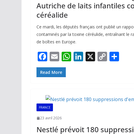
Autriche de laits infantiles 
céréalide
Ce mardi, les députés français ont publié un rapport
contaminés par la toxine céréulide, entraînant le r
de boîtes en Europe.
F
E
W
Li
X
C
P
ac
m
h
n
o
ar
e
ai
at
k
p
ta
Read More
b
l
s
e
y
g
o
A
dI
Li
er
o
p
n
n
FRANCE
k
p
k
23 avril 2026
Nestlé prévoit 180 suppress