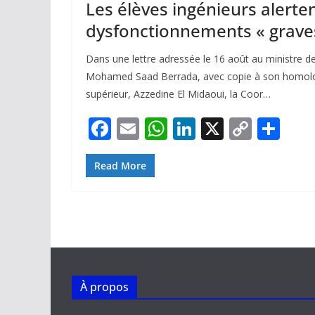
Les élèves ingénieurs alerte
dysfonctionnements « grave
Dans une lettre adressée le 16 août au ministre de
Mohamed Saad Berrada, avec copie à son homolo
supérieur, Azzedine El Midaoui, la Coor…
F
E
W
Li
X
C
P
ac
m
h
n
o
ar
e
ai
at
k
p
ta
Read More
b
l
s
e
y
g
o
A
dI
Li
er
o
p
n
n
k
p
k
À propos