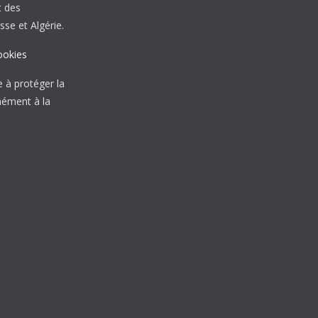
t des
sse et Algérie.
ookies
à protéger la
mément à la