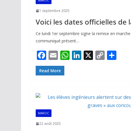
MAROC
1 septembre 2025
Voici les dates officielles d
Ce lundi 1er septembre signe la remise en marche d
communiqué présent…
F
E
W
Li
X
C
P
ac
m
h
n
o
ar
e
ai
at
k
p
ta
Read More
b
l
s
e
y
g
o
A
dI
Li
er
o
p
n
n
k
p
k
MAROC
22 août 2025