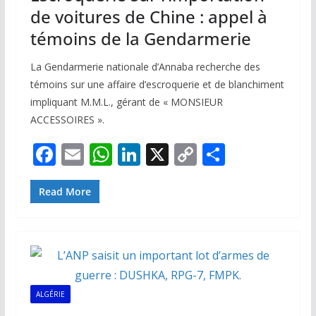
de voitures de Chine : appel à
témoins de la Gendarmerie
La Gendarmerie nationale d’Annaba recherche des
témoins sur une affaire d’escroquerie et de blanchiment
impliquant M.M.L., gérant de « MONSIEUR
ACCESSOIRES ».
F
E
W
Li
X
C
P
ac
m
h
n
o
ar
e
ai
at
k
p
ta
Read More
b
l
s
e
y
g
o
A
dI
Li
er
o
p
n
n
k
p
k
ALGÉRIE