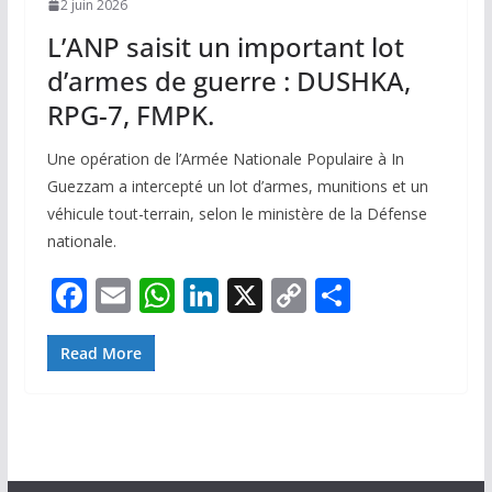
2 juin 2026
L’ANP saisit un important lot
d’armes de guerre : DUSHKA,
RPG-7, FMPK.
Une opération de l’Armée Nationale Populaire à In
Guezzam a intercepté un lot d’armes, munitions et un
véhicule tout-terrain, selon le ministère de la Défense
nationale.
F
E
W
Li
X
C
P
ac
m
h
n
o
ar
e
ai
at
k
p
ta
Read More
b
l
s
e
y
g
o
A
dI
Li
er
o
p
n
n