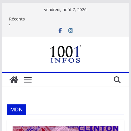
Passer
vendredi, août 7, 2026
au
Récents
contenu
:
MDN