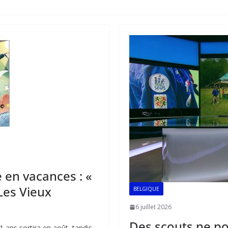
e en vacances : «
 Les Vieux
BELGIQUE
6 juillet 2026
Des scouts ne pou
1 ans sortira en août, tandis