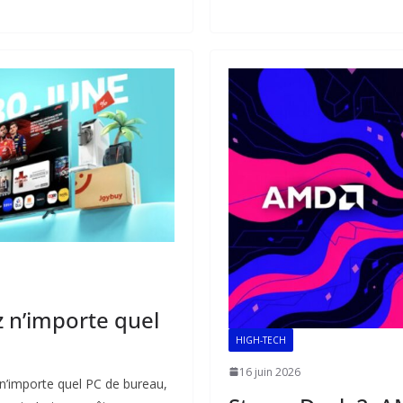
b
l
s
e
o
A
dI
o
p
n
k
p
z n’importe quel
HIGH-TECH
16 juin 2026
 n’importe quel PC de bureau,