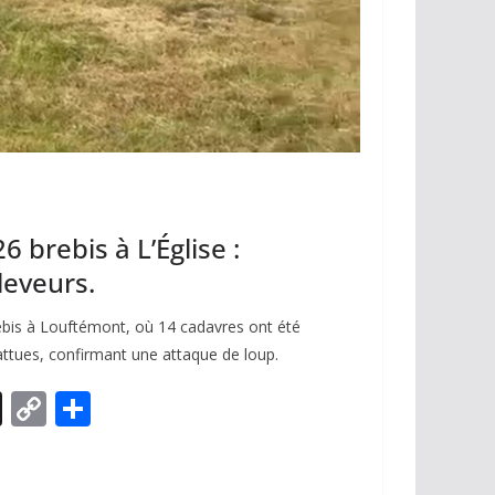
 brebis à L’Église :
leveurs.
ebis à Louftémont, où 14 cadavres ont été
attues, confirmant une attaque de loup.
X
C
P
o
ar
p
ta