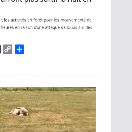
t les activités en forêt pour les mouvements de
 heures en raison d’une attaque de loups sur des
X
C
P
o
ar
p
ta
y
g
Li
er
n
k