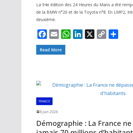
La 94e édition des 24 Heures du Mans a été rempo
de la BMW n°20 et de la Toyota n°8. En LMP2, Inte
deuxième.
F
E
W
Li
X
C
P
ac
m
h
n
o
ar
e
ai
at
k
p
ta
Read More
b
l
s
e
y
g
o
A
dI
Li
er
o
p
n
n
k
p
k
FRANCE
8 juin 2026
Démographie : La France ne
jamais 70 millions d’habitant