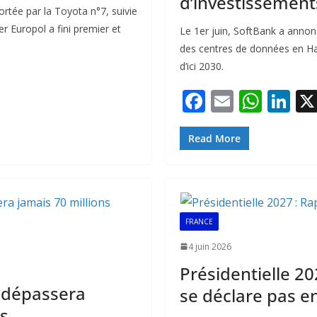
d’investissement
rtée par la Toyota n°7, suivie
r Europol a fini premier et
Le 1er juin, SoftBank a annon
des centres de données en Ha
d’ici 2030.
F
E
W
Li
ac
m
h
n
e
ai
at
k
Read More
b
l
s
e
o
A
dI
o
p
n
FRANCE
k
p
4 juin 2026
Présidentielle 2
 dépassera
se déclare pas e
s.