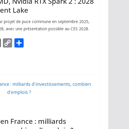
D, Nvidia RTX Spark 2 : 2028
pent Lake
leur projet de puce commune en septembre 2025,
028, avec une présentation possible au CES 2028.
X
C
P
o
ar
p
ta
y
g
Li
er
n
k
en France : milliards