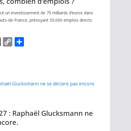
s, combien d’emplois ?
cé un investissement de 75 milliards d’euros dans
uts-de-France, prévoyant 50.000 emplois directs
X
C
P
o
ar
p
ta
y
g
Li
er
n
k
027 : Raphaël Glucksmann ne
ncore.