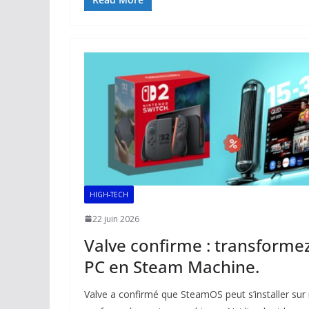
e
ai
at
k
p
ta
b
l
s
e
y
g
o
A
dI
Li
er
o
p
n
n
k
p
k
HIGH-TECH
22 juin 2026
Valve confirme : transforme
PC en Steam Machine.
Valve a confirmé que SteamOS peut s’installer sur