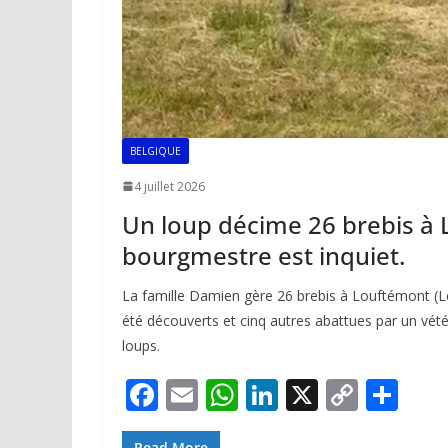
BELGIQUE
4 juillet 2026
Un loup décime 26 brebis à L’
bourgmestre est inquiet.
La famille Damien gère 26 brebis à Louftémont (L
été découverts et cinq autres abattues par un vété
loups.
F
E
W
Li
X
C
P
ac
m
h
n
o
ar
Read More