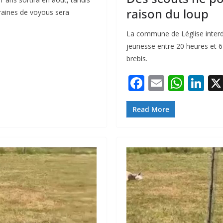
raison du loup
Graines de voyous sera
La commune de Léglise interdi
jeunesse entre 20 heures et 6
brebis.
F
E
W
Li
ac
m
h
n
e
ai
at
k
Read More
b
l
s
e
o
A
dI
o
p
n
k
p