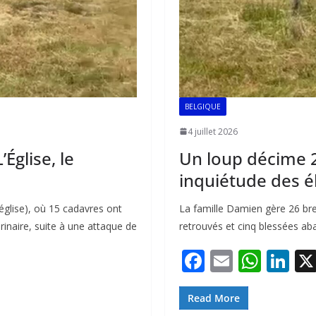
BELGIQUE
4 juillet 2026
Église, le
Un loup décime 26
inquiétude des é
église), où 15 cadavres ont
La famille Damien gère 26 br
rinaire, suite à une attaque de
retrouvés et cinq blessées ab
F
E
W
Li
ac
m
h
n
e
ai
at
k
Read More