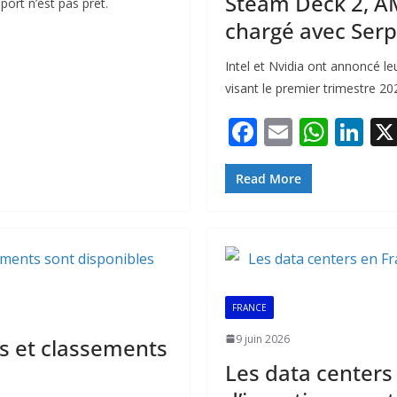
Steam Deck 2, AM
port n’est pas prêt.
chargé avec Ser
Intel et Nvidia ont annoncé 
visant le premier trimestre 2
F
E
W
Li
ac
m
h
n
e
ai
at
k
Read More
b
l
s
e
o
A
dI
o
p
n
k
p
FRANCE
9 juin 2026
s et classements
Les data centers 