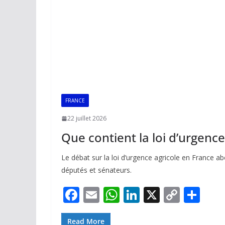
FRANCE
22 juillet 2026
Que contient la loi d’urgence
Le débat sur la loi d’urgence agricole en France a
députés et sénateurs.
F
E
W
Li
X
C
P
ac
m
h
n
o
ar
Read More