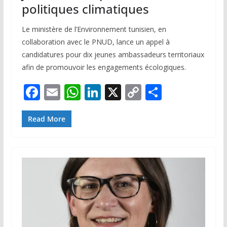
politiques climatiques
Le ministère de l’Environnement tunisien, en
collaboration avec le PNUD, lance un appel à
candidatures pour dix jeunes ambassadeurs territoriaux
afin de promouvoir les engagements écologiques.
F
E
W
Li
X
C
P
ac
m
h
n
o
ar
e
ai
at
k
p
ta
Read More
b
l
s
e
y
g
o
A
dI
Li
er
o
p
n
n
k
p
k