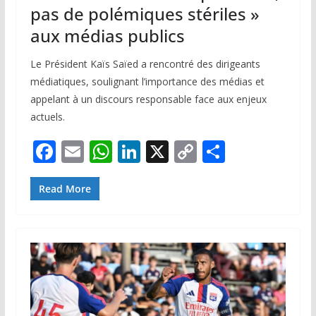
pas de polémiques stériles »
aux médias publics
Le Président Kaïs Saïed a rencontré des dirigeants
médiatiques, soulignant l’importance des médias et
appelant à un discours responsable face aux enjeux
actuels.
F
E
W
Li
X
C
P
ac
m
h
n
o
ar
e
ai
at
k
p
ta
Read More
b
l
s
e
y
g
o
A
dI
Li
er
o
p
n
n
k
p
k