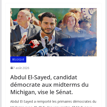
b
l
s
e
y
g
o
A
dI
Li
er
o
p
n
n
k
p
k
BELGIQUE
7 août 2026
Abdul El-Sayed, candidat
démocrate aux midterms du
Michigan, vise le Sénat.
Abdul El-Sayed a remporté les primaires démocrates du