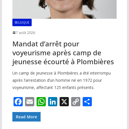
BELGIQUE
7 août 2026
Mandat d’arrêt pour
voyeurisme après camp de
jeunesse écourté à Plombières
Un camp de jeunesse à Plombières a été interrompu
après l’arrestation d’un homme né en 1972 pour
voyeurisme, affectant 125 enfants présents.
F
E
W
Li
X
C
P
ac
m
h
n
o
ar
e
ai
at
k
p
ta
Read More