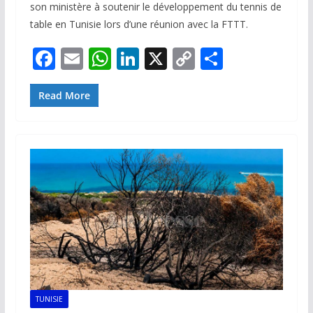
son ministère à soutenir le développement du tennis de
table en Tunisie lors d’une réunion avec la FTTT.
F
E
W
Li
X
C
P
ac
m
h
n
o
ar
e
ai
at
k
p
ta
Read More
b
l
s
e
y
g
o
A
dI
Li
er
o
p
n
n
k
p
k
TUNISIE