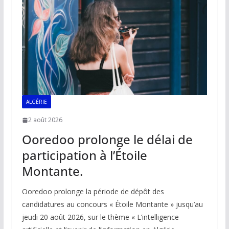
o
p
n
n
k
p
k
ALGÉRIE
2 août 2026
Ooredoo prolonge le délai de
participation à l’Étoile
Montante.
Ooredoo prolonge la période de dépôt des
candidatures au concours « Étoile Montante » jusqu’au
jeudi 20 août 2026, sur le thème « L’intelligence