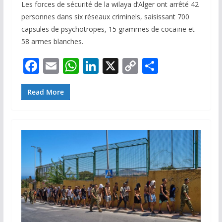
Les forces de sécurité de la wilaya d’Alger ont arrêté 42
personnes dans six réseaux criminels, saisissant 700
capsules de psychotropes, 15 grammes de cocaïne et
58 armes blanches.
F
E
W
Li
X
C
P
ac
m
h
n
o
ar
e
ai
at
k
p
ta
Read More
b
l
s
e
y
g
o
A
dI
Li
er
o
p
n
n
k
p
k