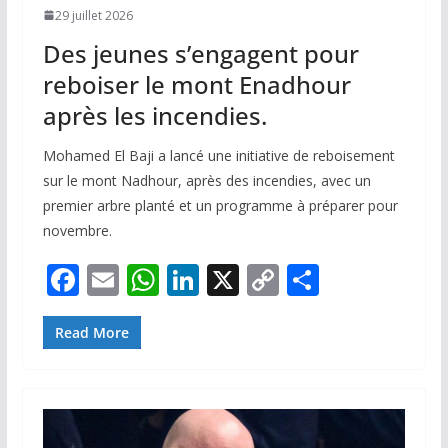
29 juillet 2026
Des jeunes s’engagent pour
reboiser le mont Enadhour
après les incendies.
Mohamed El Baji a lancé une initiative de reboisement
sur le mont Nadhour, après des incendies, avec un
premier arbre planté et un programme à préparer pour
novembre.
F
E
W
Li
X
C
P
ac
m
h
n
o
ar
e
ai
at
k
p
ta
Read More
b
l
s
e
y
g
o
A
dI
Li
er
o
p
n
n