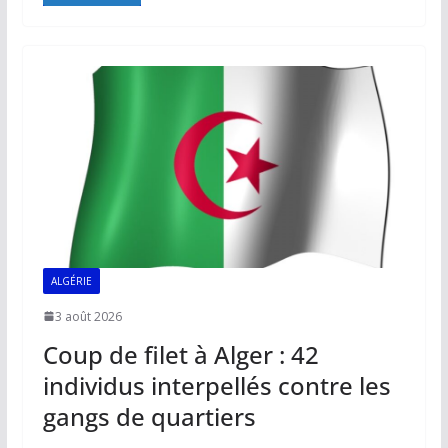
e
ai
at
k
p
ta
b
l
s
e
y
g
o
A
dI
Li
er
o
p
n
n
k
p
k
ALGÉRIE
3 août 2026
Coup de filet à Alger : 42
individus interpellés contre les
gangs de quartiers