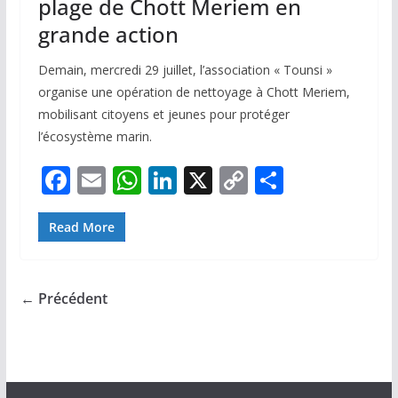
plage de Chott Meriem en
grande action
Demain, mercredi 29 juillet, l’association « Tounsi »
organise une opération de nettoyage à Chott Meriem,
mobilisant citoyens et jeunes pour protéger
l’écosystème marin.
F
E
W
Li
X
C
P
ac
m
h
n
o
ar
e
ai
at
k
p
ta
Read More
b
l
s
e
y
g
o
A
dI
Li
er
← Précédent
o
p
n
n
k
p
k