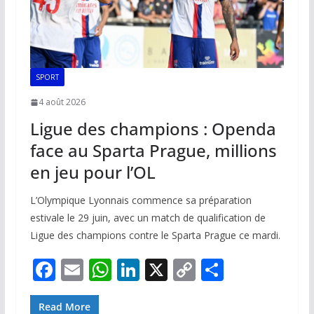
SPORT
4 août 2026
Ligue des champions : Openda
face au Sparta Prague, millions
en jeu pour l’OL
L’Olympique Lyonnais commence sa préparation
estivale le 29 juin, avec un match de qualification de
Ligue des champions contre le Sparta Prague ce mardi.
F
E
W
Li
X
C
P
ac
m
h
n
o
ar
Read More