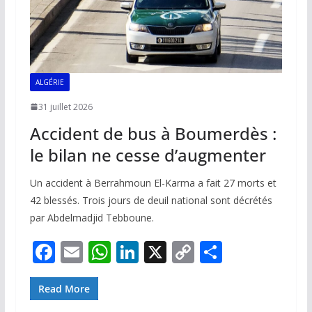
ALGÉRIE
31 juillet 2026
Accident de bus à Boumerdès :
le bilan ne cesse d’augmenter
Un accident à Berrahmoun El-Karma a fait 27 morts et
42 blessés. Trois jours de deuil national sont décrétés
par Abdelmadjid Tebboune.
F
E
W
Li
X
C
P
ac
m
h
n
o
ar
e
ai
at
k
p
ta
Read More