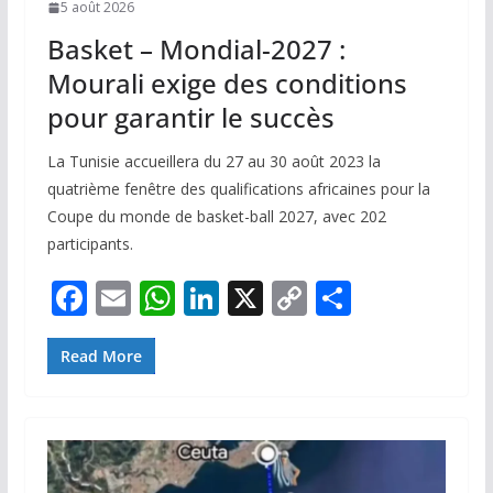
5 août 2026
Basket – Mondial-2027 :
Mourali exige des conditions
pour garantir le succès
La Tunisie accueillera du 27 au 30 août 2023 la
quatrième fenêtre des qualifications africaines pour la
Coupe du monde de basket-ball 2027, avec 202
participants.
F
E
W
Li
X
C
P
ac
m
h
n
o
ar
e
ai
at
k
p
ta
Read More
b
l
s
e
y
g
o
A
dI
Li
er
o
p
n
n