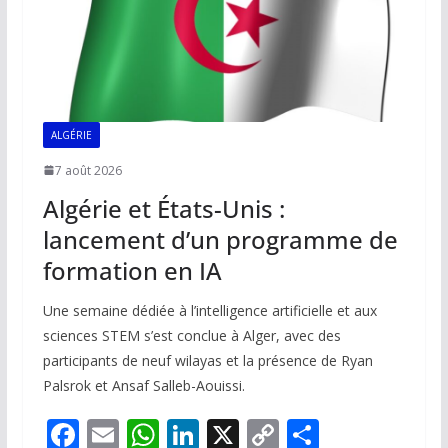
ALGÉRIE
7 août 2026
Algérie et États-Unis :
lancement d’un programme de
formation en IA
Une semaine dédiée à l’intelligence artificielle et aux
sciences STEM s’est conclue à Alger, avec des
participants de neuf wilayas et la présence de Ryan
Palsrok et Ansaf Salleb-Aouissi.
F
E
W
Li
X
C
P