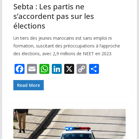
Sebta : Les partis ne
s’accordent pas sur les
élections
Un tiers des jeunes marocains est sans emploi ni
formation, suscitant des préoccupations à l’approche
des élections, avec 2,9 millions de NEET en 2023.
F
E
W
Li
X
C
P
ac
m
h
n
o
ar
e
ai
at
k
p
ta
Read More
b
l
s
e
y
g
o
A
dI
Li
er
o
p
n
n
k
p
k