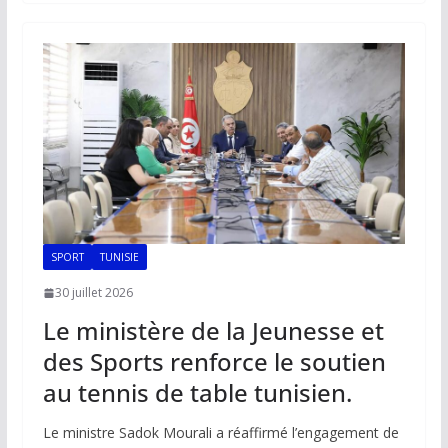
b
l
s
e
y
g
o
A
dI
Li
er
o
p
n
n
k
p
k
SPORT
TUNISIE
30 juillet 2026
Le ministère de la Jeunesse et
des Sports renforce le soutien
au tennis de table tunisien.
Le ministre Sadok Mourali a réaffirmé l’engagement de