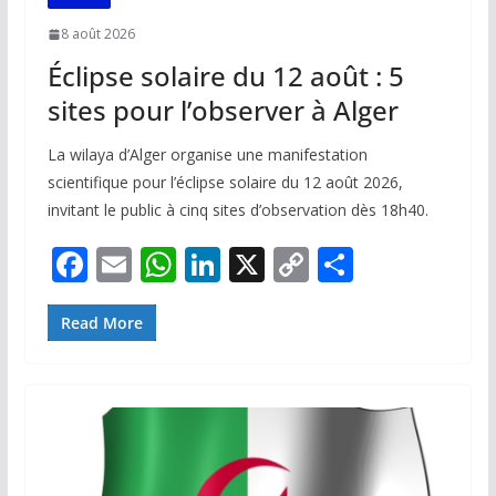
8 août 2026
Éclipse solaire du 12 août : 5
sites pour l’observer à Alger
La wilaya d’Alger organise une manifestation
scientifique pour l’éclipse solaire du 12 août 2026,
invitant le public à cinq sites d’observation dès 18h40.
F
E
W
Li
X
C
P
ac
m
h
n
o
ar
e
ai
at
k
p
ta
Read More
b
l
s
e
y
g
o
A
dI
Li
er
o
p
n
n
k
p
k