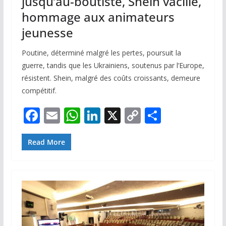
jusqu’au-boutiste, Shein vacille,
hommage aux animateurs
jeunesse
Poutine, déterminé malgré les pertes, poursuit la
guerre, tandis que les Ukrainiens, soutenus par l’Europe,
résistent. Shein, malgré des coûts croissants, demeure
compétitif.
F
E
W
Li
X
C
P
ac
m
h
n
o
ar
e
ai
at
k
p
ta
Read More
b
l
s
e
y
g
o
A
dI
Li
er
o
p
n
n
k
p
k