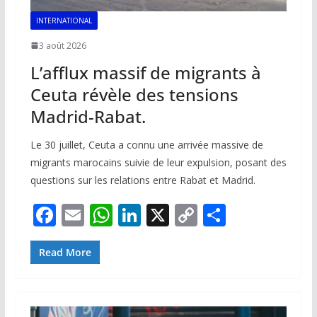
INTERNATIONAL
3 août 2026
L’afflux massif de migrants à
Ceuta révèle des tensions
Madrid-Rabat.
Le 30 juillet, Ceuta a connu une arrivée massive de
migrants marocains suivie de leur expulsion, posant des
questions sur les relations entre Rabat et Madrid.
F
E
W
Li
X
C
P
ac
m
h
n
o
ar
e
ai
at
k
p
ta
Read More
b
l
s
e
y
g
o
A
dI
Li
er