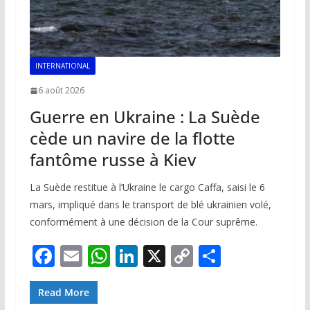
INTERNATIONAL
6 août 2026
Guerre en Ukraine : La Suède
cède un navire de la flotte
fantôme russe à Kiev
La Suède restitue à l’Ukraine le cargo Caffa, saisi le 6
mars, impliqué dans le transport de blé ukrainien volé,
conformément à une décision de la Cour suprême.
F
E
W
Li
X
C
P
ac
m
h
n
o
ar
e
ai
at
k
p
ta
Read More