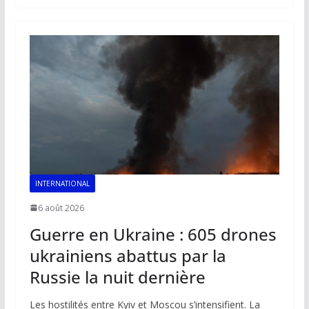
b
l
s
e
y
g
o
A
dI
Li
er
o
p
n
n
k
p
k
INTERNATIONAL
6 août 2026
Guerre en Ukraine : 605 drones
ukrainiens abattus par la
Russie la nuit dernière
Les hostilités entre Kyiv et Moscou s’intensifient. La