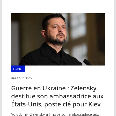
b
l
s
e
y
g
o
A
dI
Li
er
o
p
n
n
k
p
k
FRANCE
4 août 2026
Guerre en Ukraine : Zelensky
destitue son ambassadrice aux
États-Unis, poste clé pour Kiev
Volodymyr Zelensky a limogé son ambassadrice aux