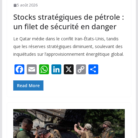
5 août 2026
Stocks stratégiques de pétrole :
un filet de sécurité en danger
Le Qatar médie dans le conflit Iran-États-Unis, tandis
que les réserves stratégiques diminuent, soulevant des
inquiétudes sur l’approvisionnement énergétique global.
F
E
W
Li
X
C
P
ac
m
h
n
o
ar
e
ai
at
k
p
ta
Read More
b
l
s
e
y
g
o
A
dI
Li
er
o
p
n
n
k
p
k