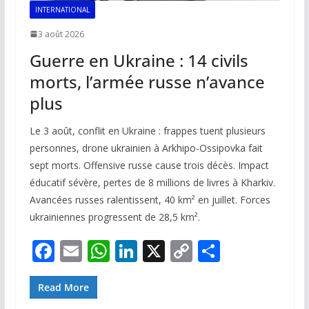
INTERNATIONAL
3 août 2026
Guerre en Ukraine : 14 civils
morts, l’armée russe n’avance
plus
Le 3 août, conflit en Ukraine : frappes tuent plusieurs
personnes, drone ukrainien à Arkhipo-Ossipovka fait
sept morts. Offensive russe cause trois décès. Impact
éducatif sévère, pertes de 8 millions de livres à Kharkiv.
Avancées russes ralentissent, 40 km² en juillet. Forces
ukrainiennes progressent de 28,5 km².
F
E
W
Li
X
C
P
ac
m
h
n
o
ar
e
ai
at
k
p
ta
Read More