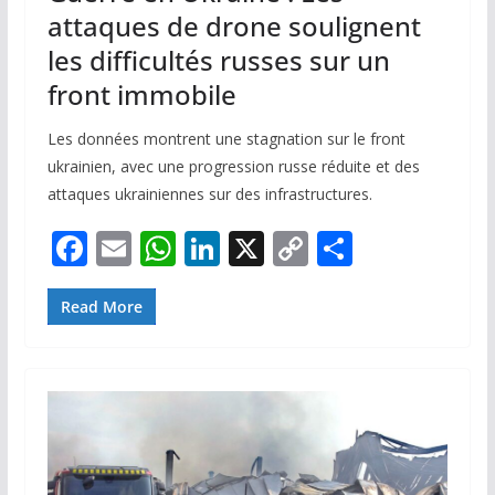
attaques de drone soulignent
les difficultés russes sur un
front immobile
Les données montrent une stagnation sur le front
ukrainien, avec une progression russe réduite et des
attaques ukrainiennes sur des infrastructures.
F
E
W
Li
X
C
P
ac
m
h
n
o
ar
e
ai
at
k
p
ta
Read More
b
l
s
e
y
g
o
A
dI
Li
er
o
p
n
n
k
p
k