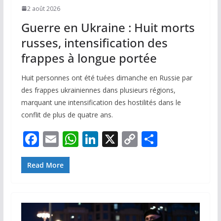
2 août 2026
Guerre en Ukraine : Huit morts
russes, intensification des
frappes à longue portée
Huit personnes ont été tuées dimanche en Russie par
des frappes ukrainiennes dans plusieurs régions,
marquant une intensification des hostilités dans le
conflit de plus de quatre ans.
F
E
W
Li
X
C
P
ac
m
h
n
o
ar
e
ai
at
k
p
ta
Read More
b
l
s
e
y
g
o
A
dI
Li
er
o
p
n
n