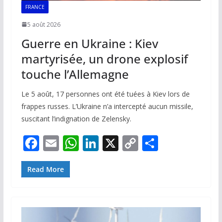
FRANCE
5 août 2026
Guerre en Ukraine : Kiev
martyrisée, un drone explosif
touche l’Allemagne
Le 5 août, 17 personnes ont été tuées à Kiev lors de
frappes russes. L’Ukraine n’a intercepté aucun missile,
suscitant l’indignation de Zelensky.
F
E
W
Li
X
C
P
ac
m
h
n
o
ar
e
ai
at
k
p
ta
Read More
b
l
s
e
y
g
o
A
dI
Li
er