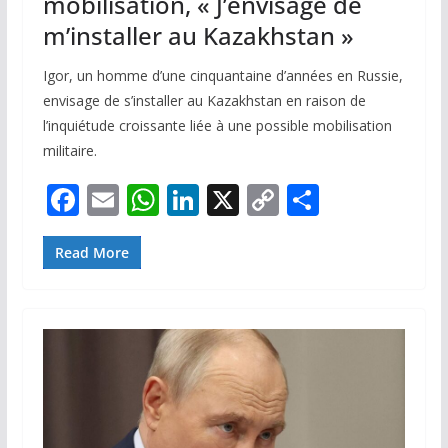
mobilisation, « J’envisage de
m’installer au Kazakhstan »
Igor, un homme d’une cinquantaine d’années en Russie,
envisage de s’installer au Kazakhstan en raison de
l’inquiétude croissante liée à une possible mobilisation
militaire.
F
E
W
Li
X
C
P
ac
m
h
n
o
ar
e
ai
at
k
p
ta
Read More
b
l
s
e
y
g
o
A
dI
Li
er
o
p
n
n
k
p
k