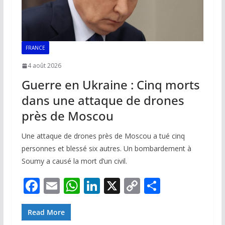
FRANCE
4 août 2026
Guerre en Ukraine : Cinq morts
dans une attaque de drones
près de Moscou
Une attaque de drones près de Moscou a tué cinq
personnes et blessé six autres. Un bombardement à
Soumy a causé la mort d’un civil.
F
E
W
Li
X
C
P
ac
m
h
n
o
ar
e
ai
at
k
p
ta
Read More