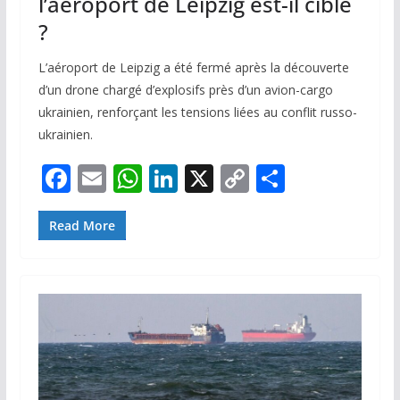
l’aéroport de Leipzig est-il ciblé
?
L’aéroport de Leipzig a été fermé après la découverte
d’un drone chargé d’explosifs près d’un avion-cargo
ukrainien, renforçant les tensions liées au conflit russo-
ukrainien.
F
E
W
Li
X
C
P
ac
m
h
n
o
ar
e
ai
at
k
p
ta
Read More
b
l
s
e
y
g
o
A
dI
Li
er
o
p
n
n
k
p
k