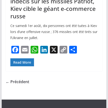
indécis sur les missiles Patriot,
Kiev cible le géant e-commerce
russe
Ce samedi 1er août, dix personnes ont été tuées à Kiev
lors d’une offensive russe ; 376 missiles ont été tirés sur
l’Ukraine en juillet.
F
E
W
Li
X
C
P
ac
m
h
n
o
ar
e
ai
at
k
p
ta
Read More
b
l
s
e
y
g
o
A
dI
Li
er
← Précédent
o
p
n
n
k
p
k