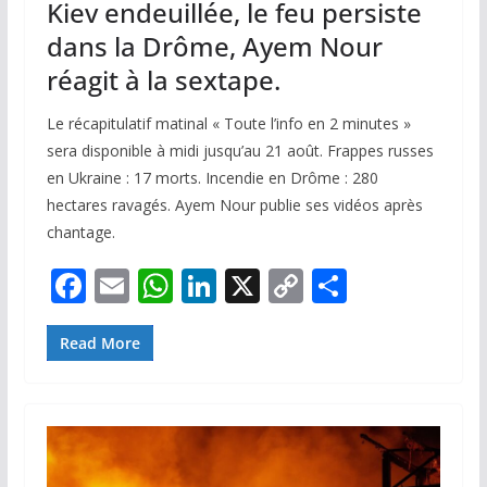
Kiev endeuillée, le feu persiste
dans la Drôme, Ayem Nour
réagit à la sextape.
Le récapitulatif matinal « Toute l’info en 2 minutes »
sera disponible à midi jusqu’au 21 août. Frappes russes
en Ukraine : 17 morts. Incendie en Drôme : 280
hectares ravagés. Ayem Nour publie ses vidéos après
chantage.
F
E
W
Li
X
C
P
ac
m
h
n
o
ar
e
ai
at
k
p
ta
Read More
b
l
s
e
y
g
o
A
dI
Li
er
o
p
n
n