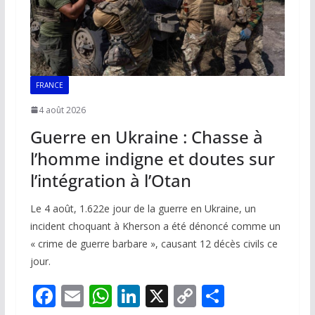
FRANCE
4 août 2026
Guerre en Ukraine : Chasse à
l’homme indigne et doutes sur
l’intégration à l’Otan
Le 4 août, 1.622e jour de la guerre en Ukraine, un
incident choquant à Kherson a été dénoncé comme un
« crime de guerre barbare », causant 12 décès civils ce
jour.
F
E
W
Li
X
C
P