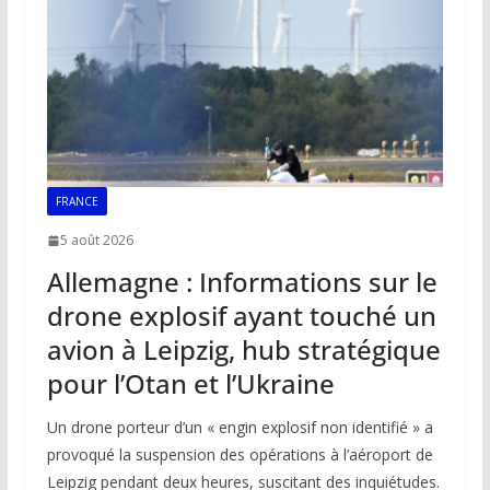
o
p
n
n
k
p
k
FRANCE
5 août 2026
Allemagne : Informations sur le
drone explosif ayant touché un
avion à Leipzig, hub stratégique
pour l’Otan et l’Ukraine
Un drone porteur d’un « engin explosif non identifié » a
provoqué la suspension des opérations à l’aéroport de
Leipzig pendant deux heures, suscitant des inquiétudes.