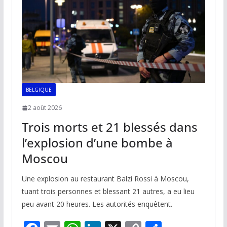
k
p
k
BELGIQUE
2 août 2026
Trois morts et 21 blessés dans
l’explosion d’une bombe à
Moscou
Une explosion au restaurant Balzi Rossi à Moscou,
tuant trois personnes et blessant 21 autres, a eu lieu
peu avant 20 heures. Les autorités enquêtent.