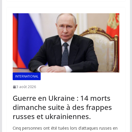
b
l
s
e
y
g
o
A
dI
Li
er
o
p
n
n
k
p
k
INTERNATIONAL
3 août 2026
Guerre en Ukraine : 14 morts
dimanche suite à des frappes
russes et ukrainiennes.
Cinq personnes ont été tuées lors d’attaques russes en