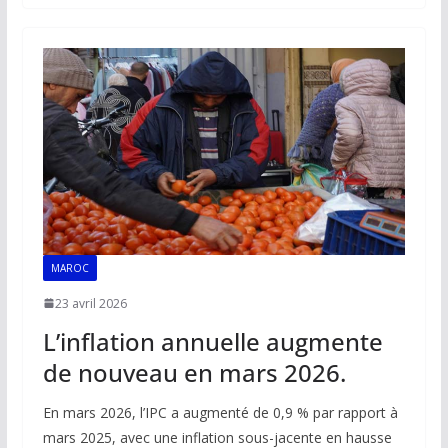
b
l
s
e
y
g
o
A
dI
Li
er
o
p
n
n
k
p
k
MAROC
23 avril 2026
L’inflation annuelle augmente
de nouveau en mars 2026.
En mars 2026, l’IPC a augmenté de 0,9 % par rapport à
mars 2025, avec une inflation sous-jacente en hausse