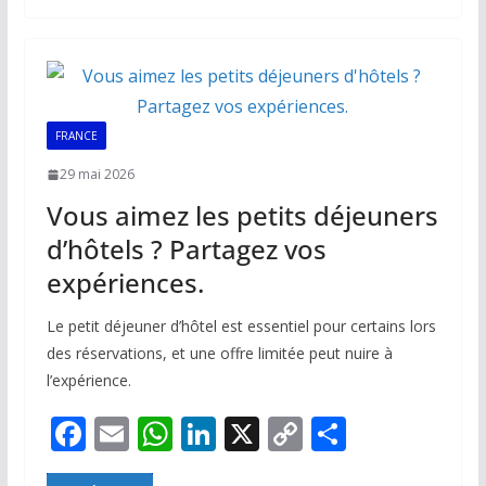
b
l
s
e
y
g
o
A
dI
Li
er
o
p
n
n
k
p
k
FRANCE
29 mai 2026
Vous aimez les petits déjeuners
d’hôtels ? Partagez vos
expériences.
Le petit déjeuner d’hôtel est essentiel pour certains lors
des réservations, et une offre limitée peut nuire à
l’expérience.
F
E
W
Li
X
C
P
ac
m
h
n
o
ar