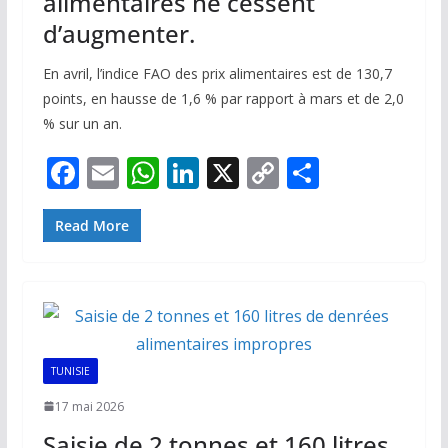
alimentaires ne cessent
d’augmenter.
En avril, l’indice FAO des prix alimentaires est de 130,7
points, en hausse de 1,6 % par rapport à mars et de 2,0
% sur un an.
F
E
W
Li
X
C
P
ac
m
h
n
o
ar
e
ai
at
k
p
ta
Read More
b
l
s
e
y
g
o
A
dI
Li
er
o
p
n
n
k
p
k
TUNISIE
17 mai 2026
Saisie de 2 tonnes et 160 litres