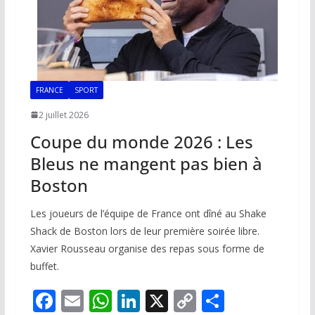
FRANCE
SPORT
2 juillet 2026
Coupe du monde 2026 : Les
Bleus ne mangent pas bien à
Boston
Les joueurs de l’équipe de France ont dîné au Shake
Shack de Boston lors de leur première soirée libre.
Xavier Rousseau organise des repas sous forme de
buffet.
F
E
W
Li
X
C
P