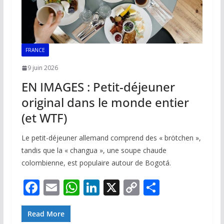
FRANCE
9 juin 2026
EN IMAGES : Petit-déjeuner
original dans le monde entier
(et WTF)
Le petit-déjeuner allemand comprend des « brötchen »,
tandis que la « changua », une soupe chaude
colombienne, est populaire autour de Bogotá.
F
E
W
Li
X
C
P
ac
m
h
n
o
ar
e
ai
at
k
p
ta
Read More