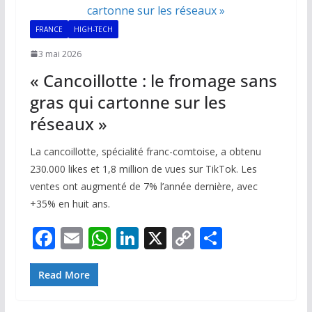
o
p
n
n
k
p
k
FRANCE
HIGH-TECH
3 mai 2026
« Cancoillotte : le fromage sans
gras qui cartonne sur les
réseaux »
La cancoillotte, spécialité franc-comtoise, a obtenu
230.000 likes et 1,8 million de vues sur TikTok. Les
ventes ont augmenté de 7% l’année dernière, avec
+35% en huit ans.
F
E
W
Li
X
C
P
ac
m
h
n
o
ar
e
ai
at
k
p
ta
Read More
b
l
s
e
y
g