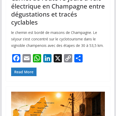
électrique en Champagne entre
dégustations et tracés
cyclables
le chemin est bordé de maisons de Champagne. Le
séjour s’est concentré sur le cyclotourisme dans le
vignoble champenois avec des étapes de 30 à 53,5 km.
F
E
W
Li
X
C
P
ac
m
h
n
o
ar
e
ai
at
k
p
ta
Read More
b
l
s
e
y
g
o
A
dI
Li
er
o
p
n
n
k
p
k