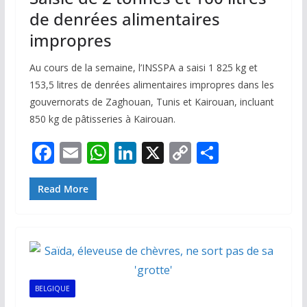
de denrées alimentaires
impropres
Au cours de la semaine, l’INSSPA a saisi 1 825 kg et
153,5 litres de denrées alimentaires impropres dans les
gouvernorats de Zaghouan, Tunis et Kairouan, incluant
850 kg de pâtisseries à Kairouan.
F
E
W
Li
X
C
P
ac
m
h
n
o
ar
e
ai
at
k
p
ta
Read More
b
l
s
e
y
g
o
A
dI
Li
er
o
p
n
n
k
p
k
BELGIQUE