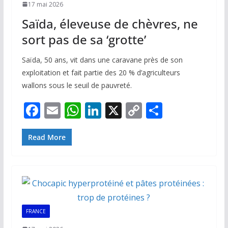
17 mai 2026
Saïda, éleveuse de chèvres, ne
sort pas de sa ‘grotte’
Saïda, 50 ans, vit dans une caravane près de son
exploitation et fait partie des 20 % d’agriculteurs
wallons sous le seuil de pauvreté.
F
E
W
Li
X
C
P
ac
m
h
n
o
ar
e
ai
at
k
p
ta
Read More
b
l
s
e
y
g
o
A
dI
Li
er
o
p
n
n
k
p
k
FRANCE