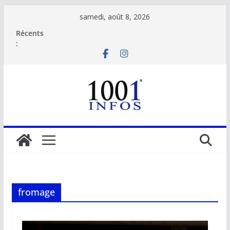
Passer
samedi, août 8, 2026
au
Récents
contenu
:
fromage