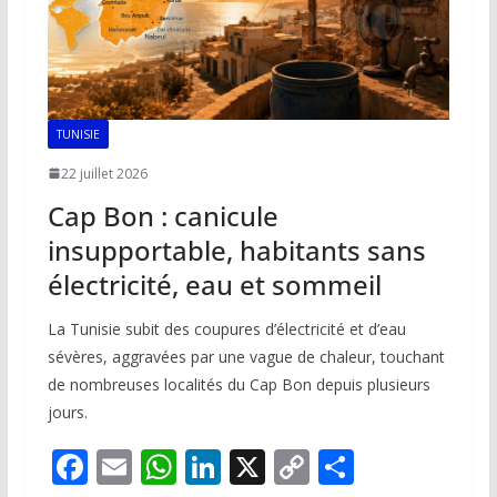
TUNISIE
22 juillet 2026
Cap Bon : canicule
insupportable, habitants sans
électricité, eau et sommeil
La Tunisie subit des coupures d’électricité et d’eau
sévères, aggravées par une vague de chaleur, touchant
de nombreuses localités du Cap Bon depuis plusieurs
jours.
F
E
W
Li
X
C
P