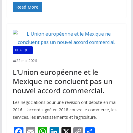
ac
m
h
n
o
ar
e
ai
at
k
p
ta
Read More
b
l
s
e
y
g
o
A
dI
Li
er
o
p
n
n
k
p
k
BELGIQUE
22 mai 2026
L’Union européenne et le
Mexique ne concluent pas un
nouvel accord commercial.
Les négociations pour une révision ont débuté en mai
2016. L’accord signé en 2018 couvre le commerce, les
services, les investissements et l’agriculture.
F
E
W
Li
X
C
P