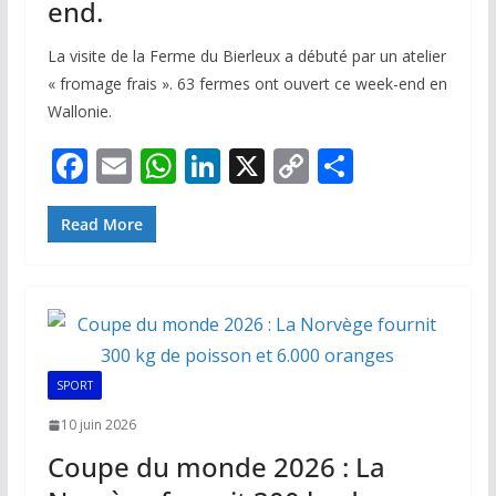
end.
La visite de la Ferme du Bierleux a débuté par un atelier
« fromage frais ». 63 fermes ont ouvert ce week-end en
Wallonie.
F
E
W
Li
X
C
P
ac
m
h
n
o
ar
e
ai
at
k
p
ta
Read More
b
l
s
e
y
g
o
A
dI
Li
er
o
p
n
n
k
p
k
SPORT
10 juin 2026
Coupe du monde 2026 : La