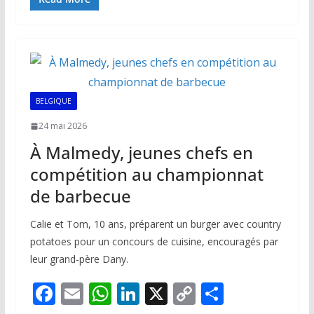
e
ai
at
k
p
ta
b
l
s
e
y
g
o
A
dI
Li
er
o
p
n
n
k
p
k
BELGIQUE
24 mai 2026
À Malmedy, jeunes chefs en
compétition au championnat
de barbecue
Calie et Tom, 10 ans, préparent un burger avec country
potatoes pour un concours de cuisine, encouragés par
leur grand-père Dany.
F
E
W
Li
X
C
P