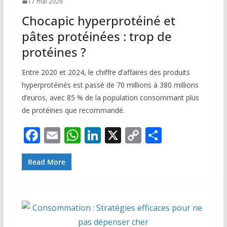
17 mai 2026
Chocapic hyperprotéiné et
pâtes protéinées : trop de
protéines ?
Entre 2020 et 2024, le chiffre d’affaires des produits
hyperprotéinés est passé de 70 millions à 380 millions
d’euros, avec 85 % de la population consommant plus
de protéines que recommandé.
F
E
W
Li
X
C
P
ac
m
h
n
o
ar
e
ai
at
k
p
ta
Read More
b
l
s
e
y
g
o
A
dI
Li
er
o
p
n
n