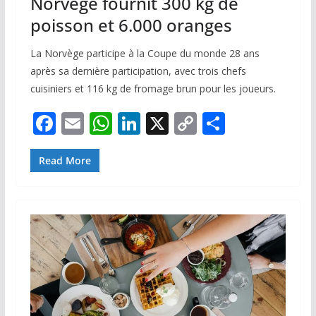
Norvège fournit 300 kg de
poisson et 6.000 oranges
La Norvège participe à la Coupe du monde 28 ans
après sa dernière participation, avec trois chefs
cuisiniers et 116 kg de fromage brun pour les joueurs.
F
E
W
Li
X
C
P
ac
m
h
n
o
ar
e
ai
at
k
p
ta
Read More
b
l
s
e
y
g
o
A
dI
Li
er
o
p
n
n
k
p
k