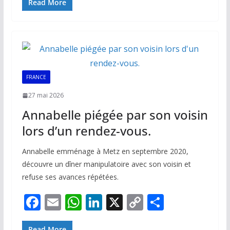
e
ai
at
k
p
ta
Read More
b
l
s
e
y
g
o
A
dI
Li
er
o
p
n
n
k
p
k
FRANCE
27 mai 2026
Annabelle piégée par son voisin
lors d’un rendez-vous.
Annabelle emménage à Metz en septembre 2020,
découvre un dîner manipulatoire avec son voisin et
refuse ses avances répétées.
F
E
W
Li
X
C
P
ac
m
h
n
o
ar
Read More