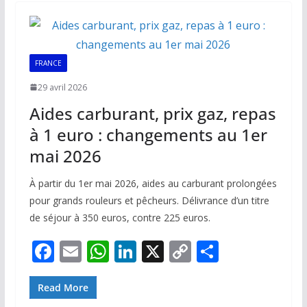
o
A
dI
Li
er
o
p
n
n
k
p
k
FRANCE
29 avril 2026
Aides carburant, prix gaz, repas
à 1 euro : changements au 1er
mai 2026
À partir du 1er mai 2026, aides au carburant prolongées
pour grands rouleurs et pêcheurs. Délivrance d’un titre
de séjour à 350 euros, contre 225 euros.
F
E
W
Li
X
C
P
ac
m
h
n
o
ar
e
ai
at
k
p
ta
Read More