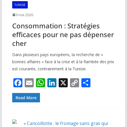
k
p
k
TUNISIE
9 mai 2026
Consommation : Stratégies
efficaces pour ne pas dépenser
cher
Dans plusieurs pays européens, la recherche de «
bonnes affaires » face à la crise et à la flambée des prix
est courante, contrairement à la Tunisie.
F
E
W
Li
X
C
P
ac
m
h
n
o
ar
e
ai
at
k
p
ta
Read More
b
l
s
e
y
g
o
A
dI
Li
er