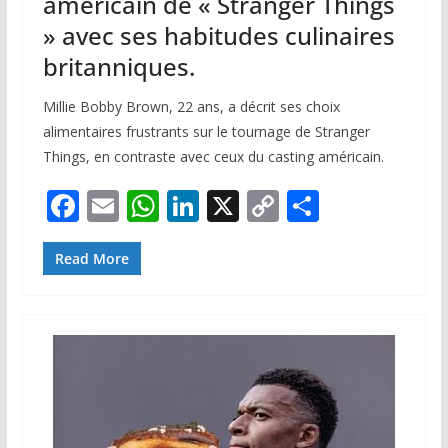
américain de « Stranger Things
» avec ses habitudes culinaires
britanniques.
Millie Bobby Brown, 22 ans, a décrit ses choix
alimentaires frustrants sur le tournage de Stranger
Things, en contraste avec ceux du casting américain.
F
E
W
Li
X
C
P
ac
m
h
n
o
ar
e
ai
at
k
p
ta
Read More
b
l
s
e
y
g
o
A
dI
Li
er
o
p
n
n
k
p
k