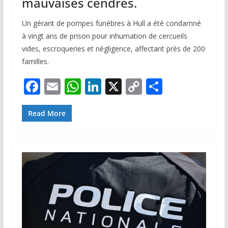
mauvaises cendres.
Un gérant de pompes funèbres à Hull a été condamné
à vingt ans de prison pour inhumation de cercueils
vides, escroqueries et négligence, affectant près de 200
familles.
F
E
W
Li
X
C
P
ac
m
h
n
o
ar
e
ai
at
k
p
ta
Read More
b
l
s
e
y
g
o
A
dI
Li
er
o
p
n
n
k
p
k