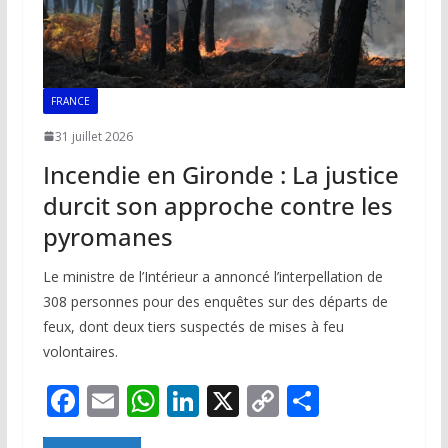
FRANCE
31 juillet 2026
Incendie en Gironde : La justice
durcit son approche contre les
pyromanes
Le ministre de l’Intérieur a annoncé l’interpellation de
308 personnes pour des enquêtes sur des départs de
feux, dont deux tiers suspectés de mises à feu
volontaires.
F
E
W
Li
X
C
P
ac
m
h
n
o
ar