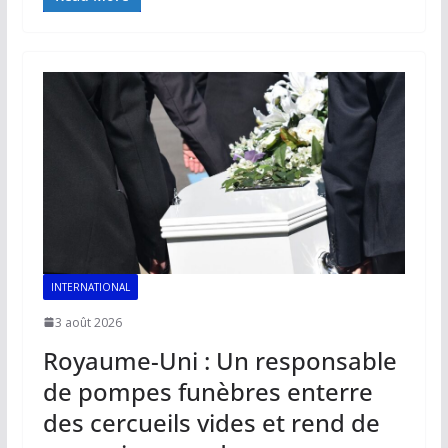
e
ai
at
k
p
ta
b
l
s
e
y
g
o
A
dI
Li
er
o
p
n
n
k
p
k
INTERNATIONAL
3 août 2026
Royaume-Uni : Un responsable
de pompes funèbres enterre
des cercueils vides et rend de