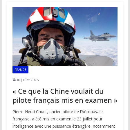
o
A
dI
Li
er
o
p
n
n
k
p
k
FRANCE
30 juillet 2026
« Ce que la Chine voulait du
pilote français mis en examen »
Pierre-Henri Chuet, ancien pilote de l’Aéronavale
française, a été mis en examen le 23 juillet pour
intelligence avec une puissance étrangère, notamment