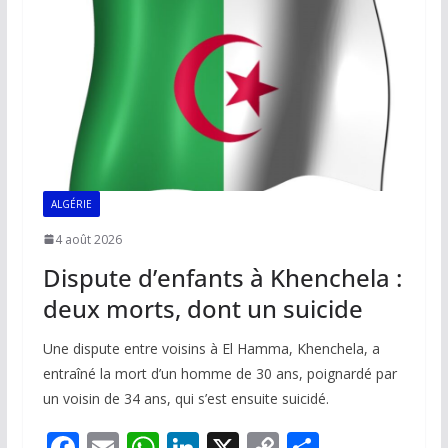
o
p
n
n
k
p
k
ALGÉRIE
4 août 2026
Dispute d’enfants à Khenchela :
deux morts, dont un suicide
Une dispute entre voisins à El Hamma, Khenchela, a
entraîné la mort d’un homme de 30 ans, poignardé par
un voisin de 34 ans, qui s’est ensuite suicidé.
F
E
W
Li
X
C
P