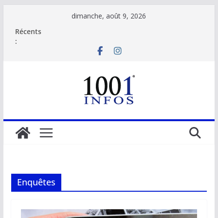
Passer
dimanche, août 9, 2026
au
Récents
contenu
:
Enquêtes