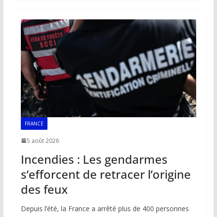
b
l
s
e
y
g
o
A
dI
Li
er
o
p
n
n
k
p
k
FRANCE
5 août 2026
Incendies : Les gendarmes
s’efforcent de retracer l’origine
des feux
Depuis l’été, la France a arrêté plus de 400 personnes