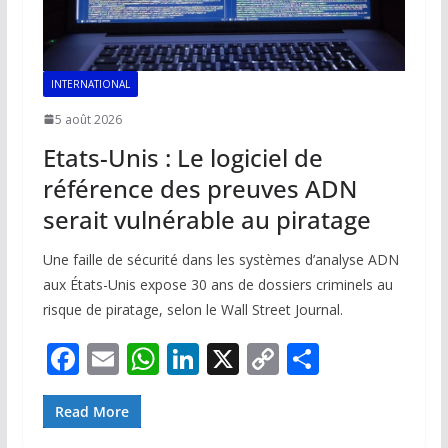
INTERNATIONAL
5 août 2026
Etats-Unis : Le logiciel de
référence des preuves ADN
serait vulnérable au piratage
Une faille de sécurité dans les systèmes d’analyse ADN
aux États-Unis expose 30 ans de dossiers criminels au
risque de piratage, selon le Wall Street Journal.
F
E
W
Li
X
C
P
ac
m
h
n
o
ar
e
ai
at
k
p
ta
Read More