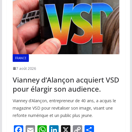
FRANCE
7 août 2026
Vianney d’Alançon acquiert VSD
pour élargir son audience.
Vianney d’Alançon, entrepreneur de 40 ans, a acquis le
magazine VSD pour revitaliser son image, visant une
refonte numérique et un public plus jeune.
F
E
W
Li
X
C
P