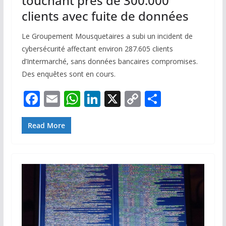
touchant près de 300.000
clients avec fuite de données
Le Groupement Mousquetaires a subi un incident de
cybersécurité affectant environ 287.605 clients
d’Intermarché, sans données bancaires compromises.
Des enquêtes sont en cours.
F
E
W
Li
X
C
P
ac
m
h
n
o
ar
e
ai
at
k
p
ta
Read More
b
l
s
e
y
g
o
A
dI
Li
er
o
p
n
n
k
p
k