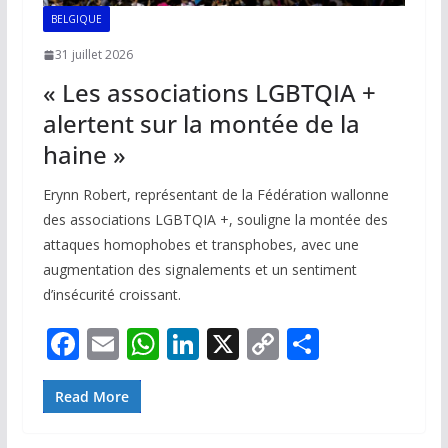
BELGIQUE
31 juillet 2026
« Les associations LGBTQIA +
alertent sur la montée de la
haine »
Erynn Robert, représentant de la Fédération wallonne
des associations LGBTQIA +, souligne la montée des
attaques homophobes et transphobes, avec une
augmentation des signalements et un sentiment
d’insécurité croissant.
F
E
W
Li
X
C
P
ac
m
h
n
o
ar
e
ai
at
k
p
ta
Read More
b
l
s
e
y
g