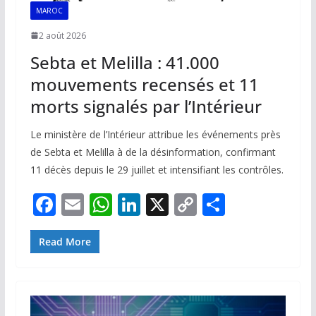
MAROC
2 août 2026
Sebta et Melilla : 41.000
mouvements recensés et 11
morts signalés par l’Intérieur
Le ministère de l’Intérieur attribue les événements près
de Sebta et Melilla à de la désinformation, confirmant
11 décès depuis le 29 juillet et intensifiant les contrôles.
F
E
W
Li
X
C
P
ac
m
h
n
o
ar
e
ai
at
k
p
ta
Read More
b
l
s
e
y
g
o
A
dI
Li
er