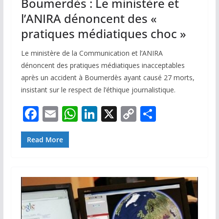
Boumerdès : Le ministère et
l’ANIRA dénoncent des «
pratiques médiatiques choc »
Le ministère de la Communication et l’ANIRA
dénoncent des pratiques médiatiques inacceptables
après un accident à Boumerdès ayant causé 27 morts,
insistant sur le respect de l’éthique journalistique.
F
E
W
Li
X
C
P
ac
m
h
n
o
ar
e
ai
at
k
p
ta
Read More
b
l
s
e
y
g
o
A
dI
Li
er
o
p
n
n
k
p
k