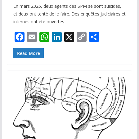
En mars 2026, deux agents des SPM se sont suicidés,
et deux ont tenté de le faire. Des enquêtes judiciaires et
internes ont été ouvertes.
F
E
W
Li
X
C
P
ac
m
h
n
o
ar
e
ai
at
k
p
ta
Read More
b
l
s
e
y
g
o
A
dI
Li
er
o
p
n
n
k
p
k