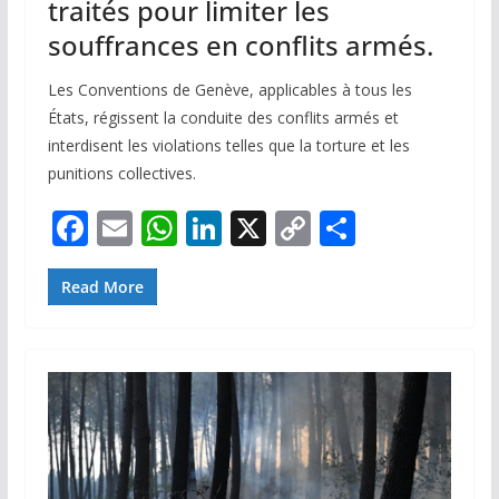
traités pour limiter les
souffrances en conflits armés.
Les Conventions de Genève, applicables à tous les
États, régissent la conduite des conflits armés et
interdisent les violations telles que la torture et les
punitions collectives.
F
E
W
Li
X
C
P
ac
m
h
n
o
ar
e
ai
at
k
p
ta
Read More
b
l
s
e
y
g
o
A
dI
Li
er
o
p
n
n
k
p
k