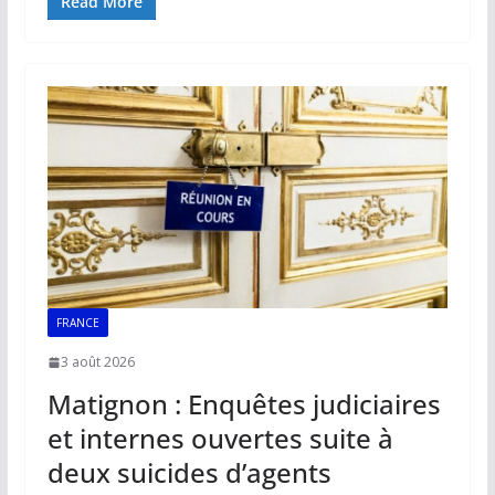
e
ai
at
k
p
ta
Read More
b
l
s
e
y
g
o
A
dI
Li
er
o
p
n
n
k
p
k
FRANCE
3 août 2026
Matignon : Enquêtes judiciaires
et internes ouvertes suite à
deux suicides d’agents