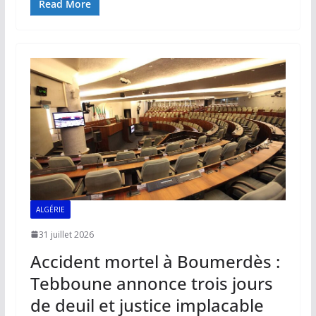
e
ai
at
k
p
ta
Read More
b
l
s
e
y
g
o
A
dI
Li
er
o
p
n
n
k
p
k
ALGÉRIE
31 juillet 2026
Accident mortel à Boumerdès :
Tebboune annonce trois jours
de deuil et justice implacable