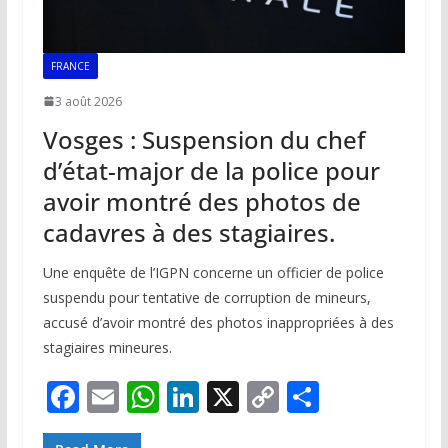
FRANCE
3 août 2026
Vosges : Suspension du chef
d’état-major de la police pour
avoir montré des photos de
cadavres à des stagiaires.
Une enquête de l’IGPN concerne un officier de police
suspendu pour tentative de corruption de mineurs,
accusé d’avoir montré des photos inappropriées à des
stagiaires mineures.
F
E
W
Li
X
C
P
ac
m
h
n
o
ar