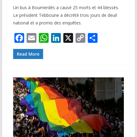
Un bus à Boumerdès a causé 25 morts et 44 blessés.
Le président Tebboune a décrété trois jours de deuil
national et a promis des enquêtes.
F
E
W
Li
X
C
P
ac
m
h
n
o
ar
e
ai
at
k
p
ta
Read More
b
l
s
e
y
g
o
A
dI
Li
er
o
p
n
n
k
p
k