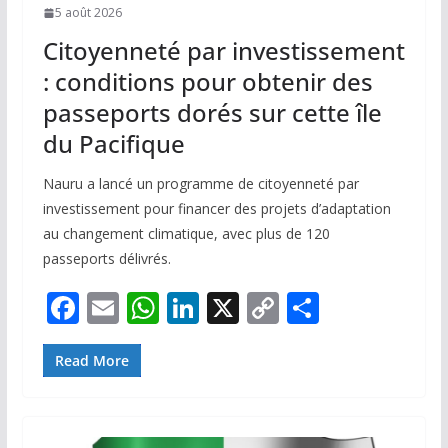
5 août 2026
Citoyenneté par investissement
: conditions pour obtenir des
passeports dorés sur cette île
du Pacifique
Nauru a lancé un programme de citoyenneté par
investissement pour financer des projets d’adaptation
au changement climatique, avec plus de 120
passeports délivrés.
F
E
W
Li
X
C
P
ac
m
h
n
o
ar
e
ai
at
k
p
ta
Read More
b
l
s
e
y
g
o
A
dI
Li
er