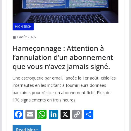
HIGH-TECH
3 août 2026
Hameçonnage : Attention à
l’annulation d’un abonnement
que vous n’avez jamais signé.
Une escroquerie par email, lancée le 1er août, cible les
internautes en les incitant à fournir leurs données
bancaires pour résilier un abonnement fictif. Plus de
170 signalements en trois heures.
F
E
W
Li
X
C
P
ac
m
h
n
o
ar
Read More