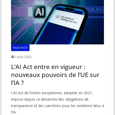
o
p
n
n
k
p
k
HIGH-TECH
2 août 2026
L’AI Act entre en vigueur :
nouveaux pouvoirs de l’UE sur
l’IA ?
L’AI Act de l’Union européenne, adoptée en 2021,
impose depuis ce dimanche des obligations de
transparence et des sanctions pour les violations liées à
l’IA.