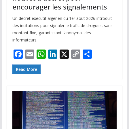
encourager les signalements
Un décret exécutif algérien du 1er août 2026 introduit
des incitations pour signaler le trafic de drogues, sans
montant fixe, garantissant l’anonymat des
informateurs.
F
E
W
Li
X
C
P
ac
m
h
n
o
ar
e
ai
at
k
p
ta
Read More
b
l
s
e
y
g
o
A
dI
Li
er
o
p
n
n
k
p
k