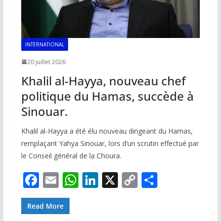
INTERNATIONAL
20 juillet 2026
Khalil al-Hayya, nouveau chef
politique du Hamas, succède à
Sinouar.
Khalil al-Hayya a été élu nouveau dirigeant du Hamas,
remplaçant Yahya Sinouar, lors d’un scrutin effectué par
le Conseil général de la Choura.
F
E
W
Li
X
C
P
ac
m
h
n
o
ar
e
ai
at
k
p
ta
Read More