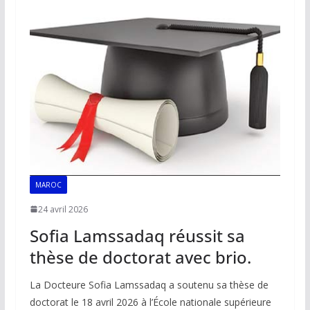
o
A
dI
Li
er
o
p
n
n
k
p
k
MAROC
24 avril 2026
Sofia Lamssadaq réussit sa
thèse de doctorat avec brio.
La Docteure Sofia Lamssadaq a soutenu sa thèse de
doctorat le 18 avril 2026 à l’École nationale supérieure