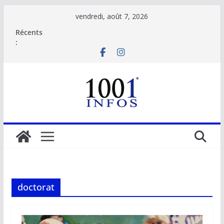
Passer
vendredi, août 7, 2026
au
Récents
contenu
:
doctorat