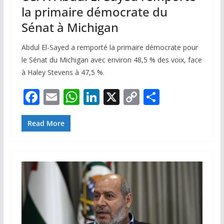
la primaire démocrate du
Sénat à Michigan
Abdul El-Sayed a remporté la primaire démocrate pour
le Sénat du Michigan avec environ 48,5 % des voix, face
à Haley Stevens à 47,5 %.
F
E
W
Li
X
C
P
ac
m
h
n
o
ar
e
ai
at
k
p
ta
Read More
b
l
s
e
y
g
o
A
dI
Li
er
o
p
n
n
k
p
k