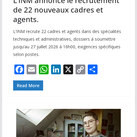
L’INM annonce le recrutement
de 22 nouveaux cadres et
agents.
L’INM recrute 22 cadres et agents dans des spécialités
techniques et administratives, dossiers à soumettre
jusqu’au 27 juillet 2026 à 16h00, exigences spécifiques
selon postes.
F
E
W
Li
X
C
P
ac
m
h
n
o
ar
e
ai
at
k
p
ta
Read More
b
l
s
e
y
g
o
A
dI
Li
er
o
p
n
n
k
p
k