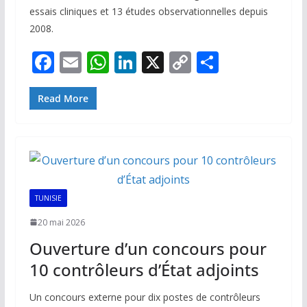
essais cliniques et 13 études observationnelles depuis
2008.
F
E
W
Li
X
C
P
ac
m
h
n
o
ar
e
ai
at
k
p
ta
Read More
b
l
s
e
y
g
o
A
dI
Li
er
o
p
n
n
k
p
k
TUNISIE
20 mai 2026
Ouverture d’un concours pour
10 contrôleurs d’État adjoints
Un concours externe pour dix postes de contrôleurs