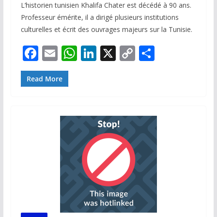
L’historien tunisien Khalifa Chater est décédé à 90 ans.
Professeur émérite, il a dirigé plusieurs institutions
culturelles et écrit des ouvrages majeurs sur la Tunisie.
F
E
W
Li
X
C
P
ac
m
h
n
o
ar
e
ai
at
k
p
ta
Read More
b
l
s
e
y
g
o
A
dI
Li
er
o
p
n
n
k
p
k