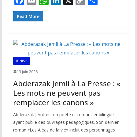
F
E
W
Li
X
C
P
ac
m
h
n
o
ar
e
ai
at
k
p
ta
Read More
b
l
s
e
y
g
o
A
dI
Li
er
o
p
n
n
k
p
k
TUNISIE
13 juin 2026
Abderazak Jemli à La Presse : «
Les mots ne peuvent pas
remplacer les canons »
Abderazak Jemli est un poète et romancier bilingue
ayant publié des ouvrages pédagogiques. Son dernier
roman «Les Aléas de la vie» inclut des personnages