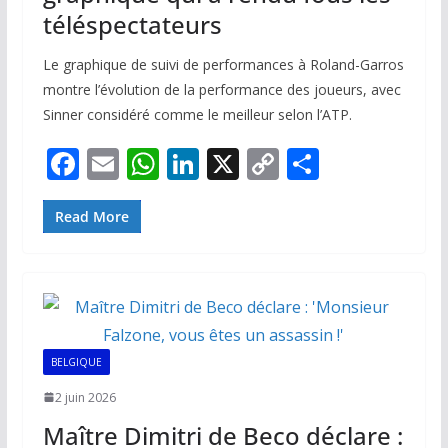
téléspectateurs
Le graphique de suivi de performances à Roland-Garros
montre l’évolution de la performance des joueurs, avec
Sinner considéré comme le meilleur selon l’ATP.
F
E
W
Li
X
C
P
ac
m
h
n
o
ar
e
ai
at
k
p
ta
Read More
b
l
s
e
y
g
o
A
dI
Li
er
o
p
n
n
k
p
k
BELGIQUE
2 juin 2026
Maître Dimitri de Beco déclare :