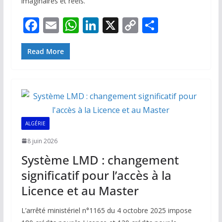
imaginaires et réels.
F
E
W
Li
X
C
P
ac
m
h
n
o
ar
e
ai
at
k
p
ta
Read More
b
l
s
e
y
g
o
A
dI
Li
er
o
p
n
n
k
p
k
ALGÉRIE
8 juin 2026
Système LMD : changement
significatif pour l’accès à la
Licence et au Master
L’arrêté ministériel n°1165 du 4 octobre 2025 impose