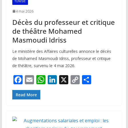
TUNISIE
4 mai 2026
Décès du professeur et critique
de théâtre Mohamed
Masmoudi Idriss
Le ministère des Affaires culturelles annonce le décès
de Mohamed Masmoudi Idriss, professeur et critique
de théâtre, survenu le 4 mai 2026.
F
E
W
Li
X
C
P
ac
m
h
n
o
ar
e
ai
at
k
p
ta
Read More
b
l
s
e
y
g
o
A
dI
Li
er
o
p
n
n