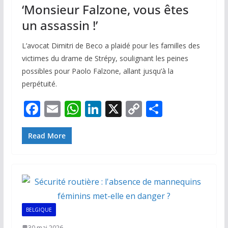
‘Monsieur Falzone, vous êtes
un assassin !’
L’avocat Dimitri de Beco a plaidé pour les familles des
victimes du drame de Strépy, soulignant les peines
possibles pour Paolo Falzone, allant jusqu’à la
perpétuité.
F
E
W
Li
X
C
P
ac
m
h
n
o
ar
e
ai
at
k
p
ta
Read More
b
l
s
e
y
g
o
A
dI
Li
er
o
p
n
n
k
p
k
BELGIQUE
30 mai 2026