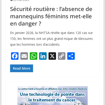
Sécurité routière : l’absence de
mannequins féminins met-elle
en danger ?
En janvier 2026, la NHTSA révèle que dans 120 cas sur
150, les femmes ont un plus grand risque de blessures
que les hommes lors d’accidents.
F
E
W
Li
X
C
P
ac
m
h
n
o
ar
e
ai
at
k
p
ta
Read More
b
l
s
e
y
g
o
A
dI
Li
er
o
p
n
n
k
p
k