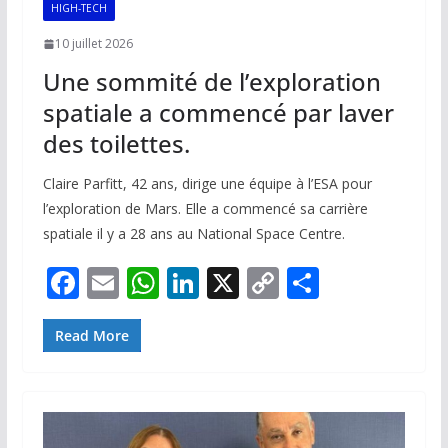
HIGH-TECH
10 juillet 2026
Une sommité de l’exploration
spatiale a commencé par laver
des toilettes.
Claire Parfitt, 42 ans, dirige une équipe à l’ESA pour
l’exploration de Mars. Elle a commencé sa carrière
spatiale il y a 28 ans au National Space Centre.
F
E
W
Li
X
C
P
ac
m
h
n
o
ar
e
ai
at
k
p
ta
Read More
b
l
s
e
y
g
o
A
dI
Li
er
o
p
n
n