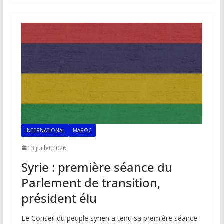
b
l
s
e
y
g
o
A
dI
Li
er
o
p
n
n
k
p
k
INTERNATIONAL
MAROC
13 juillet 2026
Syrie : première séance du
Parlement de transition,
président élu
Le Conseil du peuple syrien a tenu sa première séance