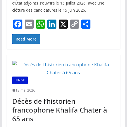
d’État adjoints s’ouvrira le 15 juillet 2026, avec une
clôture des candidatures le 15 juin 2026.
F
E
W
Li
X
C
P
ac
m
h
n
o
ar
e
ai
at
k
p
ta
Read More
b
l
s
e
y
g
o
A
dI
Li
er
o
p
n
n
k
p
k
TUNISIE
13 mai 2026
Décès de l’historien
francophone Khalifa Chater à
65 ans