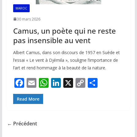
MAROC
30 mars 2026
Camus, un poète qui ne reste
pas insensible au vent
Albert Camus, dans son discours de 1957 en Suède et
l’essai « Le vent à Djémila », souligne l’importance de
l’art et rend hommage à la beauté de la nature.
F
E
W
Li
X
C
P
ac
m
h
n
o
ar
e
ai
at
k
p
ta
Read More
b
l
s
e
y
g
o
A
dI
Li
er
← Précédent
o
p
n
n