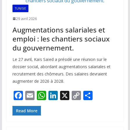
k
p
k
TUNISIE
29 avril 2026
Augmentations salariales et
emploi : les chantiers sociaux
du gouvernement.
Le 27 avril, Kaïs Saïed a présidé une réunion sur le
dossier social, abordant augmentations salariales et
recrutement des chômeurs. Des salaires devraient
augmenter de 2026 à 2028.
F
E
W
Li
X
C
P
ac
m
h
n
o
ar
e
ai
at
k
p
ta
Read More
b
l
s
e
y
g